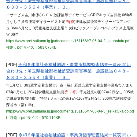
合わせ先：埼玉県福祉部福祉監査課障害事業・施設担当０４８－
８３０－３５５４（事業）、３...
イサービス吉川市(株)ＧＥＡ 放課後等デイサービスGRIPキッズ吉川校 06年5
月なし 7 放課後等デイサービス上尾
市(有
)正建放課後等デイサービスアンジ
ュ 06年5月なし 8児童発達支援上尾市 (株)ビックノーブルコペルプラス上尾教
室 06年
https://www.pref.saitama.lg.jp/documents/151166/r7-05-04-2_jidohatatu.pdf
種別：pdf
サイズ：583.075KB
[PDF]
令和６年度社会福祉施設・事業所指導監査結果一覧表 問い
合わせ先：埼玉県福祉部福祉監査課障害事業・施設担当０４８－
８３０－３５５４（事業）、３...
年1月なし 303就労定着支援吉川市（福）彩凜会就労定着支援事業所ひだまり
07年1月なし 304就労継続支援加須
市（有
）千光社光の国07年2月なし 305就
労継続支援加須市 （特非）わかばの家わかば07年2月なし 306就労継続支援
深谷市（福）幸仁
https://www.pref.saitama.lg.jp/documents/151166/r7-05-04-5_seikatukaigo.pd
f
種別：pdf
サイズ：570.119KB
[PDF]
令和６年度社会福祉施設・事業所指導監査結果一覧表 問い