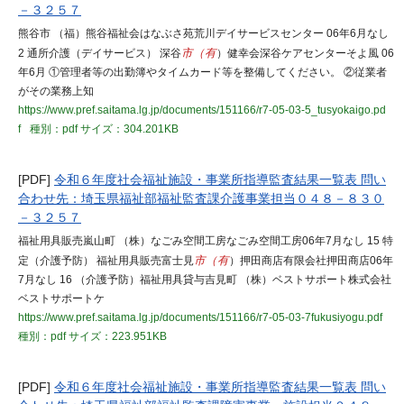
－３２５７
熊谷市 （福）熊谷福祉会はなぶさ苑荒川デイサービスセンター 06年6月なし
2 通所介護（デイサービス） 深谷
市（有
）健幸会深谷ケアセンターそよ風 06
年6月 ①管理者等の出勤簿やタイムカード等を整備してください。 ②従業者
がその業務上知
https://www.pref.saitama.lg.jp/documents/151166/r7-05-03-5_tusyokaigo.pd
f
種別：pdf
サイズ：304.201KB
[PDF]
令和６年度社会福祉施設・事業所指導監査結果一覧表 問い
合わせ先：埼玉県福祉部福祉監査課介護事業担当０４８－８３０
－３２５７
福祉用具販売嵐山町 （株）なごみ空間工房なごみ空間工房06年7月なし 15 特
定（介護予防） 福祉用具販売富士見
市（有
）押田商店有限会社押田商店06年
7月なし 16 （介護予防）福祉用具貸与吉見町 （株）ベストサポート株式会社
ベストサポートケ
https://www.pref.saitama.lg.jp/documents/151166/r7-05-03-7fukusiyogu.pdf
種別：pdf
サイズ：223.951KB
[PDF]
令和６年度社会福祉施設・事業所指導監査結果一覧表 問い