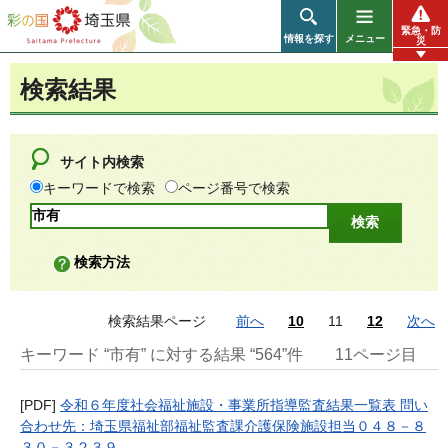
彩の国 埼玉県
緊急・防
情報を探す
メニュー
災
検索結果
サイト内検索
キーワードで検索
ページ番号で検索
検索方法
検索結果ページ
前へ
10
11
12
次へ
キーワード “市有” に対する結果 “564”件
11ページ目
[PDF]
令和６年度社会福祉施設・事業所指導監査結果一覧表 問い
合わせ先：埼玉県福祉部福祉監査課介護保険施設担当０４８－８
３０－３２３９