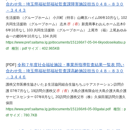
合わせ先：埼玉県福祉部福祉監査課障害施設担当０４８－８３０
－３４４３
生活援助 （グループホーム） 小川町（特非）山﨑京ハイム06年10月なし 102
共同生活援助 （グループホーム） 志木
市（有
）新貴商事わおんホーム志木0
6年10月なし 103 共同生活援助 （グループホーム） 上尾市 （福）上尾あゆみ
会一の郷06年10月なし 104 共同
https://www.pref.saitama.lg.jp/documents/151166/r7-05-04-6kyodoseikatsu.p
df
種別：pdf
サイズ：402.965KB
[PDF]
令和７年度社会福祉施設・事業所指導監査結果一覧表 問い
合わせ先：埼玉県福祉部福祉監査課高齢施設担当０４８－８３０
－３４４６
護秩父市医療生協さいたま生活協同組合生協ちちぶケアステーション訪問介
護 07年7月なし 19訪問介護秩父
市（有
）大島介護有限会社大島介護大島介護
サービスセンター 07年8月なし 20訪問介護秩父市（株）久保田屋訪問介護久
保田
https://www.pref.saitama.lg.jp/documents/151166/r8-05-00gatai.pdf
種別：p
df
サイズ：780.7KB