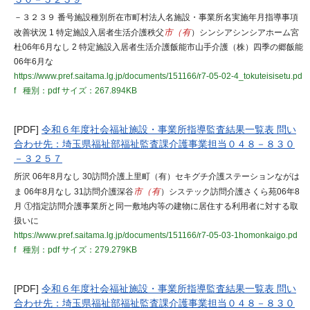
－３２３９ 番号施設種別所在市町村法人名施設・事業所名実施年月指導事項
改善状況 1 特定施設入居者生活介護秩父
市（有
）シンシアシンシアホーム宮
杜06年6月なし 2 特定施設入居者生活介護飯能市山手介護（株）四季の郷飯能
06年6月な
https://www.pref.saitama.lg.jp/documents/151166/r7-05-02-4_tokuteisisetu.pd
f
種別：pdf
サイズ：267.894KB
[PDF]
令和６年度社会福祉施設・事業所指導監査結果一覧表 問い
合わせ先：埼玉県福祉部福祉監査課介護事業担当０４８－８３０
－３２５７
所沢 06年8月なし 30訪問介護上里町（有）セキグチ介護ステーションながは
ま 06年8月なし 31訪問介護深谷
市（有
）システック訪問介護さくら苑06年8
月 ①指定訪問介護事業所と同一敷地内等の建物に居住する利用者に対する取
扱いに
https://www.pref.saitama.lg.jp/documents/151166/r7-05-03-1homonkaigo.pd
f
種別：pdf
サイズ：279.279KB
[PDF]
令和６年度社会福祉施設・事業所指導監査結果一覧表 問い
合わせ先：埼玉県福祉部福祉監査課介護事業担当０４８－８３０