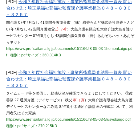
[PDF]
令和７年度社会福祉施設・事業所指導監査結果一覧表 問い
合わせ先：埼玉県福祉部福祉監査課介護事業担当０４８－８３０
－３２５７
問介護 07年7月なし 41訪問介護鴻巣市 （株）彩香らんど株式会社彩香らんど
07年7月なし 42訪問介護秩父
市（有
）大島介護有限会社大島介護大島介護サ
ービスセンター 07年8月なし 43訪問介護久喜市 （株）あおぞらネットあおぞ
らネット
https://www.pref.saitama.lg.jp/documents/151166/r8-05-03-1homonkaigo.pd
f
種別：pdf
サイズ：360.314KB
[PDF]
令和７年度社会福祉施設・事業所指導監査結果一覧表 問い
合わせ先：埼玉県福祉部福祉監査課介護事業担当０４８－８３０
－３２５７
タイムカード等を整備し、勤務状況が確認できるようにしてください。 ①改
善済 27 通所介護（デイサービス） 秩父
市（有
）大島介護有限会社大島介護
デイサービスセンターなごみ苑 07年8月 ①通所介護計画の作成について、利
用者又はその家族
https://www.pref.saitama.lg.jp/documents/151166/r8-05-03-5tusyokaigo.pdf
種別：pdf
サイズ：270.215KB