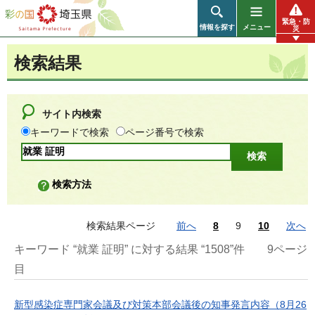
彩の国 埼玉県
緊急・防
情報を探す
メニュー
災
検索結果
サイト内検索
キーワードで検索
ページ番号で検索
検索方法
検索結果ページ
前へ
8
9
10
次へ
キーワード “就業 証明” に対する結果 “1508”件
9ページ
目
新型感染症専門家会議及び対策本部会議後の知事発言内容（8月26