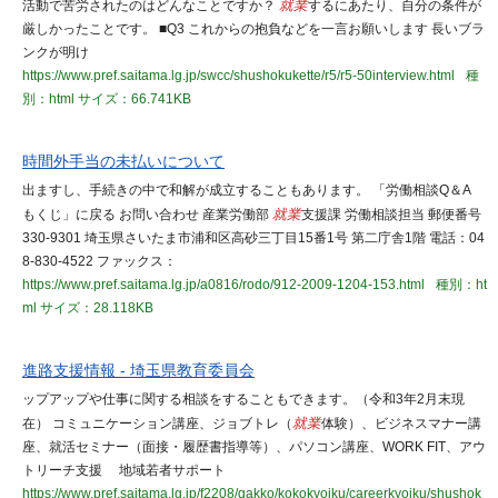
活動で苦労されたのはどんなことですか？
就業
するにあたり、自分の条件が
厳しかったことです。 ■Q3 これからの抱負などを一言お願いします 長いブラ
ンクが明け
https://www.pref.saitama.lg.jp/swcc/shushokukette/r5/r5-50interview.html
種
別：html
サイズ：66.741KB
時間外手当の未払いについて
出ますし、手続きの中で和解が成立することもあります。 「労働相談Q＆A
もくじ」に戻る お問い合わせ 産業労働部
就業
支援課 労働相談担当 郵便番号
330-9301 埼玉県さいたま市浦和区高砂三丁目15番1号 第二庁舎1階 電話：04
8-830-4522 ファックス：
https://www.pref.saitama.lg.jp/a0816/rodo/912-2009-1204-153.html
種別：ht
ml
サイズ：28.118KB
進路支援情報 - 埼玉県教育委員会
ップアップや仕事に関する相談をすることもできます。（令和3年2月末現
在） コミュニケーション講座、ジョブトレ（
就業
体験）、ビジネスマナー講
座、就活セミナー（面接・履歴書指導等）、パソコン講座、WORK FIT、アウ
トリーチ支援 地域若者サポート
https://www.pref.saitama.lg.jp/f2208/gakko/kokokyoiku/careerkyoiku/shushok