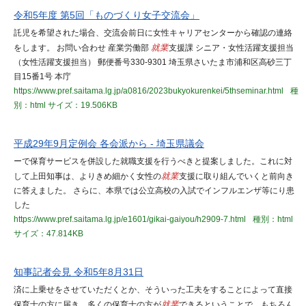
令和5年度 第5回「ものづくり女子交流会」
託児を希望された場合、交流会前日に女性キャリアセンターから確認の連絡
をします。 お問い合わせ 産業労働部
就業
支援課 シニア・女性活躍支援担当
（女性活躍支援担当） 郵便番号330-9301 埼玉県さいたま市浦和区高砂三丁
目15番1号 本庁
https://www.pref.saitama.lg.jp/a0816/2023bukyokurenkei/5thseminar.html
種
別：html
サイズ：19.506KB
平成29年9月定例会 各会派から - 埼玉県議会
ーで保育サービスを併設した就職支援を行うべきと提案しました。これに対
して上田知事は、よりきめ細かく女性の
就業
支援に取り組んでいくと前向き
に答えました。 さらに、本県では公立高校の入試でインフルエンザ等にり患
した
https://www.pref.saitama.lg.jp/e1601/gikai-gaiyou/h2909-7.html
種別：html
サイズ：47.814KB
知事記者会見 令和5年8月31日
済に上乗せをさせていただくとか、そういった工夫をすることによって直接
保育士の方に届き、多くの保育士の方が
就業
できるということで、もちろん