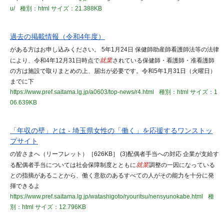
u/
種別：html
サイズ：21.388KB
過去の掲載情報（令和4年度）
がある方はお申し込みください。 5年1月24日 保健師助産師看護師法等の法律
により、令和4年12月31日時点で
就業
されている保健師・看護師・准看護師
の方は施設で取りまとめの上、届出が必要です。令和5年1月31日（火曜日）
までに下
https://www.pref.saitama.lg.jp/a0603/top-news/r4.html
種別：html
サイズ：1
06.639KB
「年収の壁」とは - 埼玉県女性の「働く」を応援するワンストッ
プサイト
の皆さまへ（リーフレット）［626KB］ (3)配偶者手当への対応 企業が支給す
る配偶者手当については社会保障制度とともに
就業
調整の一因になっている
との指摘があることから、働く意欲のあるすべての人がその能力を十分に発
揮できるよ
https://www.pref.saitama.lg.jp/watashigoto/ryouritsu/nensyunokabe.html
種
別：html
サイズ：12.796KB