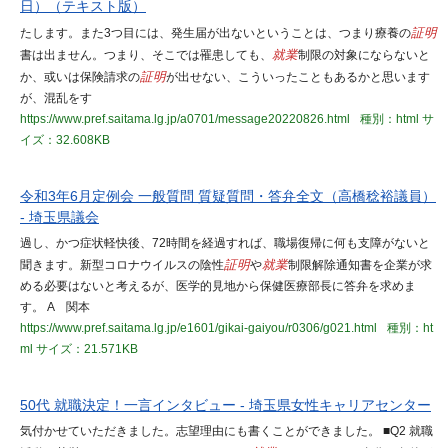
日）（テキスト版）
たします。また3つ目には、発生届が出ないということは、つまり療養の
証明
書は出ません。つまり、そこでは罹患しても、
就業
制限の対象にならないと
か、或いは保険請求の
証明
が出せない、こういったこともあるかと思います
が、混乱をす
https://www.pref.saitama.lg.jp/a0701/message20220826.html
種別：html
サ
イズ：32.608KB
令和3年6月定例会 一般質問 質疑質問・答弁全文（高橋稔裕議員）
- 埼玉県議会
過し、かつ症状軽快後、72時間を経過すれば、職場復帰に何も支障がないと
聞きます。新型コロナウイルスの陰性
証明
や
就業
制限解除通知書を企業が求
める必要はないと考えるが、医学的見地から保健医療部長に答弁を求めま
す。 A 関本
https://www.pref.saitama.lg.jp/e1601/gikai-gaiyou/r0306/g021.html
種別：ht
ml
サイズ：21.571KB
50代 就職決定！一言インタビュー - 埼玉県女性キャリアセンター
気付かせていただきました。志望理由にも書くことができました。 ■Q2 就職