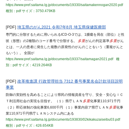
https://www.pref.saitama.lg.jp/documents/19330/saitamakennogan2020.pdf
種別：pdf
サイズ：3750.479KB
[PDF]
埼玉県のがん2021 令和7年8月 埼玉県保健医療部
専門的に分類するために用いられるICD-O-3では、1腫瘍を局在（部位）と性
状（形態）の2種類のコード番号で分類する。
多重
がんの判定基準
多重
がん
とは、一人の患者に発生した複数の原発性のがんのことをいう（重複がんと
もいう）。 全国が
https://www.pref.saitama.lg.jp/documents/19337/saitamagan2021.pdf
種
別：pdf
サイズ：4219.264KB
[PDF]
改革推進課 行政管理担当 7312 番号事業名会計款項目説明
事業
防御の実効性を高めることにより県民の情報資産を守り、安全・安心なＩＣ
Ｔ利活用社会の実現を目指す。 （１）県庁ＬＡＮ
多重
化事業110,971千円
（２）即応体制の強化事業6,600千円 （１）事業内容ア県庁ＬＡＮ
多重
化事
業110,971千円県庁ＬＡＮシステム内にある
https://www.pref.saitama.lg.jp/documents/193830/02kikakuzaiseibu03.pdf
種別：pdf
サイズ：426.654KB