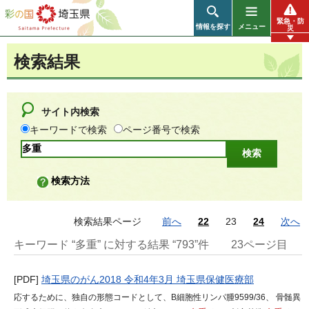
彩の国 埼玉県
緊急・防
情報を探す
メニュー
災
検索結果
サイト内検索
キーワードで検索
ページ番号で検索
検索方法
検索結果ページ
前へ
22
23
24
次へ
キーワード “多重” に対する結果 “793”件
23ページ目
[PDF]
埼玉県のがん2018 令和4年3月 埼玉県保健医療部
応するために、独自の形態コードとして、B細胞性リンパ腫9599/36、 骨髄異