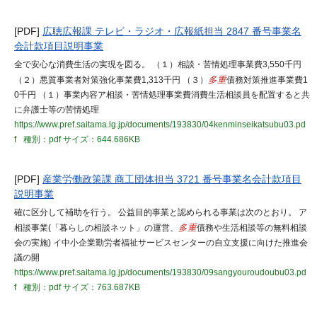
[PDF]
広聴広報課 テレビ・ラジオ・広報紙担当 2847 番号事業名
会計款項目説明事業
全で安心な消費生活の実現を図る。 （１）相談・苦情処理事業費3,550千円
（２）悪質事業者対策強化事業費1,313千円 （３）
多重
債務対策推進事業費1
0千円 （１）事業内容ア相談・苦情処理事業費消費生活相談員を配置すると共
に弁護士等の苦情処理
https://www.pref.saitama.lg.jp/documents/193830/04kenminseikatsubu03.pd
f
種別：pdf
サイズ：644.686KB
[PDF]
産業労働政策課 商工団体担当 3721 番号事業名会計款項目
説明事業
確に区分して補助を行う。 公益目的事業と認められる事業は次のとおり。 ア
相談事業(「暮らしの相談ネット」の運営、
多重
債務や生活相談等の無料相談
会の実施) イ中小企業勤労者福祉サービスセンターの自立支援に向けた推進会
議の開
https://www.pref.saitama.lg.jp/documents/193830/09sangyouroudoubu03.pd
f
種別：pdf
サイズ：763.687KB