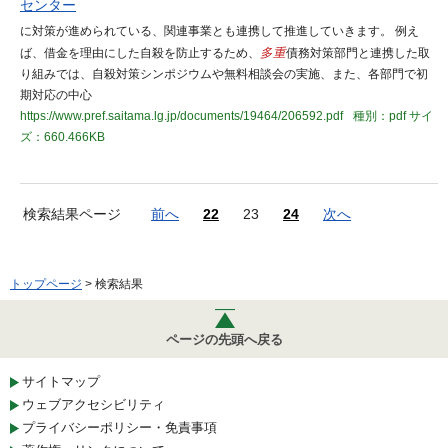
センター
に対策が進められている、関連事業とも連携して推進していきます。 例え
ば、借金を理由にした自殺を防止するため、
多重
債務対策部門と連携した取
り組みでは、自殺対策シンポジウムや無料相談会の実施、また、各部門で初
期対応の中心
https://www.pref.saitama.lg.jp/documents/19464/206592.pdf
種別：pdf
サイ
ズ：660.466KB
検索結果ページ
前へ
22
23
24
次へ
トップページ
> 検索結果
ページの先頭へ戻る
サイトマップ
ウェブアクセシビリティ
プライバシーポリシー・免責事項