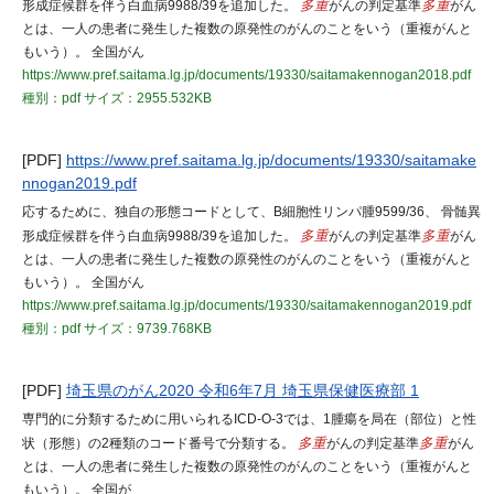
形成症候群を伴う白血病9988/39を追加した。
多重
がんの判定基準
多重
がん
とは、一人の患者に発生した複数の原発性のがんのことをいう（重複がんと
もいう）。 全国がん
https://www.pref.saitama.lg.jp/documents/19330/saitamakennogan2018.pdf
種別：pdf
サイズ：2955.532KB
[PDF]
https://www.pref.saitama.lg.jp/documents/19330/saitamake
nnogan2019.pdf
応するために、独自の形態コードとして、B細胞性リンパ腫9599/36、 骨髄異
形成症候群を伴う白血病9988/39を追加した。
多重
がんの判定基準
多重
がん
とは、一人の患者に発生した複数の原発性のがんのことをいう（重複がんと
もいう）。 全国がん
https://www.pref.saitama.lg.jp/documents/19330/saitamakennogan2019.pdf
種別：pdf
サイズ：9739.768KB
[PDF]
埼玉県のがん2020 令和6年7月 埼玉県保健医療部 1
専門的に分類するために用いられるICD-O-3では、1腫瘍を局在（部位）と性
状（形態）の2種類のコード番号で分類する。
多重
がんの判定基準
多重
がん
とは、一人の患者に発生した複数の原発性のがんのことをいう（重複がんと
もいう）。 全国が