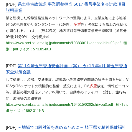
[PDF]
県土整備政策課 事業調整担当 5017 番号事業名会計款項目
説明事業
業と連携した幹線道路道路ネットワークの整備により、企業立地による地域
経済の活性化やリダンダンシー（代替性、
多重
性）強化による県土の強靭化
が図られる。 （１）（県10/10） 地方道路等整備事業債充当率90%（通常分
0%財対分0%） 交付税措置
https://www.pref.saitama.lg.jp/documents/193830/11kendoseibibu03.pdf
種
別：pdf
サイズ：573.854KB
[PDF]
第11次埼玉県交通安全計画 （案） 令和３年○月 埼玉県交通
安全対策会議
して構築し、渋滞、交通事故、環境悪化等道路交通問題の解決を図るため、V
ICSやITSスポットの積極的な整備・拡充により、FM
多重
放送、情報ビーコン
等、最新の電気通信メディアを用いて、自動車のドライバーに対し、旅行時
間、渋滞等の道路交通
https://www.pref.saitama.lg.jp/documents/194515/0202shiryou3.pdf
種別：p
df
サイズ：1892.311KB
[PDF]
～地域で自殺対策を進めるために～ 埼玉県立精神保健福祉