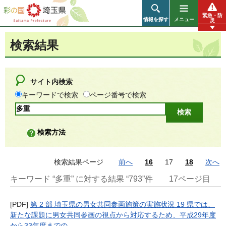
彩の国 埼玉県
緊急・防
情報を探す
メニュー
災
検索結果
サイト内検索
キーワードで検索
ページ番号で検索
検索方法
検索結果ページ
前へ
16
17
18
次へ
キーワード “多重” に対する結果 “793”件
17ページ目
[PDF]
第 2 部 埼玉県の男女共同参画施策の実施状況 19 県では、
新たな課題に男女共同参画の視点から対応するため、平成29年度
から33年度までの...