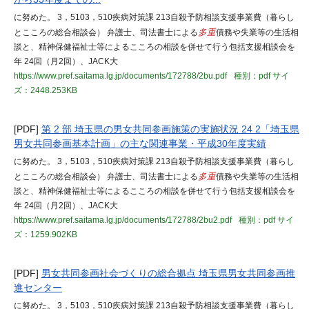
に努めた。 3，5103，510疾病対策課 213自殺予防相談支援事業費（暮らし
とこころの総合相談会） 弁護士、司法書士による
多重
債務や失業等の生活相
談と、精神保健福祉士等によるこころの相談を併せて行う包括支援相談会を
年 24回（月2回）、JACK大
https://www.pref.saitama.lg.jp/documents/172788/2bu.pdf
種別：pdf
サイ
ズ：2448.253KB
[PDF]
第 2 部 埼玉県の男女共同参画施策の実施状況 24 2「埼玉県
男女共同参画基本計画」の主な関連事業・平成30年度実績
に努めた。 3，5103，510疾病対策課 213自殺予防相談支援事業費（暮らし
とこころの総合相談会） 弁護士、司法書士による
多重
債務や失業等の生活相
談と、精神保健福祉士等によるこころの相談を併せて行う包括支援相談会を
年 24回（月2回）、JACK大
https://www.pref.saitama.lg.jp/documents/172788/2bu2.pdf
種別：pdf
サイ
ズ：1259.902KB
[PDF]
男女共同参画社会づくりの総合拠点 埼玉県男女共同参画推
進センター
に努めた。 3，5103，510疾病対策課 213自殺予防相談支援事業費（暮らし