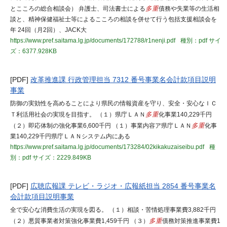
とこころの総合相談会） 弁護士、司法書士による
多重
債務や失業等の生活相
談と、精神保健福祉士等によるこころの相談を併せて行う包括支援相談会を
年 24回（月2回）、JACK大
https://www.pref.saitama.lg.jp/documents/172788/r1nenji.pdf
種別：pdf
サイ
ズ：6377.928KB
[PDF]
改革推進課 行政管理担当 7312 番号事業名会計款項目説明
事業
防御の実効性を高めることにより県民の情報資産を守り、安全・安心なＩＣ
Ｔ利活用社会の実現を目指す。 （１）県庁ＬＡＮ
多重
化事業140,229千円
（２）即応体制の強化事業6,600千円 （１）事業内容ア県庁ＬＡＮ
多重
化事
業140,229千円県庁ＬＡＮシステム内にある
https://www.pref.saitama.lg.jp/documents/173284/02kikakuzaiseibu.pdf
種
別：pdf
サイズ：2229.849KB
[PDF]
広聴広報課 テレビ・ラジオ・広報紙担当 2854 番号事業名
会計款項目説明事業
全で安心な消費生活の実現を図る。 （１）相談・苦情処理事業費3,882千円
（２）悪質事業者対策強化事業費1,459千円 （３）
多重
債務対策推進事業費1