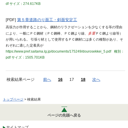
df
サイズ：274.617KB
[PDF]
第５章道路のり面工・斜面安定工
高張力が作用することから、鋼材のリラクゼーションを少なくする等の理由
により、一般にＰＣ鋼材（ＰＣ鋼棒、ＰＣ鋼より線、
多重
ＰＣ鋼より線等）
が用いられる。 引張り材として使用するＰＣ鋼材には多くの種類があり、そ
れぞれに適した定着具が
https://www.pref.saitama.lg.jp/documents/175249/dourosekkei_5.pdf
種別：
pdf
サイズ：1505.701KB
検索結果ページ
前へ
16
17
18
次へ
トップページ
> 検索結果
ページの先頭へ戻る
サイトマップ