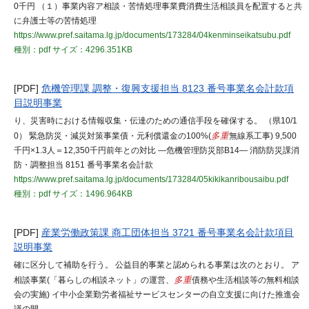
0千円 （１）事業内容ア相談・苦情処理事業費消費生活相談員を配置すると共
に弁護士等の苦情処理
https://www.pref.saitama.lg.jp/documents/173284/04kenminseikatsubu.pdf
種別：pdf
サイズ：4296.351KB
[PDF]
危機管理課 調整・復興支援担当 8123 番号事業名会計款項
目説明事業
り、災害時における情報収集・伝達のための通信手段を確保する。 （県10/1
0） 緊急防災・減災対策事業債・元利償還金の100%(
多重
無線系工事) 9,500
千円×1.3人＝12,350千円前年との対比 ―危機管理防災部B14― 消防防災課消
防・調整担当 8151 番号事業名会計款
https://www.pref.saitama.lg.jp/documents/173284/05kikikanribousaibu.pdf
種別：pdf
サイズ：1496.964KB
[PDF]
産業労働政策課 商工団体担当 3721 番号事業名会計款項目
説明事業
確に区分して補助を行う。 公益目的事業と認められる事業は次のとおり。 ア
相談事業(「暮らしの相談ネット」の運営、
多重
債務や生活相談等の無料相談
会の実施) イ中小企業勤労者福祉サービスセンターの自立支援に向けた推進会