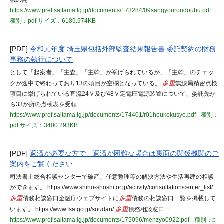
議の開
https://www.pref.saitama.lg.jp/documents/173284/09sangyouroudoubu.pdf
種別：pdf
サイズ：6189.974KB
[PDF]
令和元年度 埼玉県包括外部監査結果報告書 委託契約の財務
事務の執行について
として「起案者」「主査」「主幹」が挙げられているが、「主幹」のチェッ
クが途中で終わっており13の項目が空欄となっている。
多重
無線局精密点検
項目に挙げられている直流24Ｖ及び48Ｖ定電圧電源装置について、委託先か
ら33か所の点検表を受領
https://www.pref.saitama.lg.jp/documents/174401/r01houkokusyo.pdf
種別：
pdf
サイズ：3400.293KB
[PDF]
返済が必要な方で、返済が困難な場合は裏面の関係機関のご
案内をご覧ください
司法書士総合相談センターで破産、任意整理等の解決方法や生活再建の相談
ができます。 https://www.shiho-shoshi.or.jp/activity/consultation/center_list/
多重
債務相談窓口金融庁ウェブサイトに
多重
債務の相談窓口一覧を掲載して
います。 https://www.fsa.go.jp/soudan/
多重
債務相談窓口一
https://www.pref.saitama.lg.jp/documents/175096/menzyo0922.pdf
種別：p