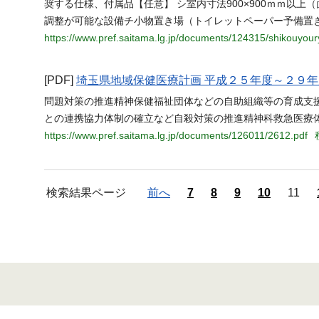
奨する仕様、付属品【任意】 シ室内寸法900×900ｍｍ以
調整が可能な設備チ小物置き場（トイレットペーパー予備置
https://www.pref.saitama.lg.jp/documents/124315/shikouyou
[PDF]
埼玉県地域保健医療計画 平成２５年度～２９年
問題対策の推進精神保健福祉団体などの自助組織等の育成支
との連携協力体制の確立など自殺対策の推進精神科救急医療
https://www.pref.saitama.lg.jp/documents/126011/2612.pdf
検索結果ページ
前へ
7
8
9
10
11