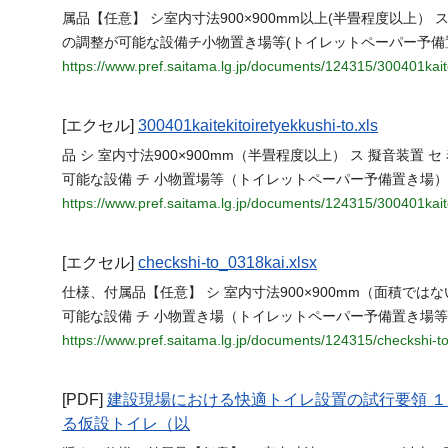
属品【任意】 シ室内寸法900×900mm以上(半畳程度以上
の調整が可能な設備チ小物置き場等(トイレットペーパー予備
https://www.pref.saitama.lg.jp/documents/124315/300401kaite
[エクセル]
300401kaitekitoiretyekkushi-to.xls
品 シ 室内寸法900×900mm（半畳程度以上） ス 擬音装置
可能な設備 チ 小物置場等（トイレットペーパー予備置き場
https://www.pref.saitama.lg.jp/documents/124315/300401kaite
[エクセル]
checkshi-to_0318kai.xlsx
仕様、付属品【任意】 シ 室内寸法900×900mm（面積ではな
可能な設備 チ 小物置き場（トイレットペーパー予備置き場
https://www.pref.saitama.lg.jp/documents/124315/checkshi-t
[PDF]
建設現場における快適トイレ設置の試行要領 
る仮設トイレ（以