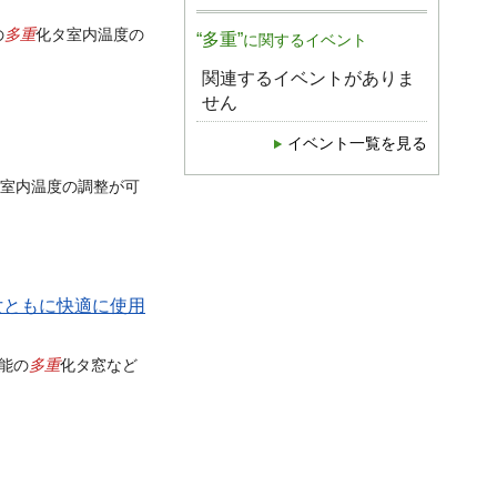
多重
の
化タ室内温度の
“多重”
に関するイベント
関連するイベントがありま
せん
イベント一覧を見る
タ 室内温度の調整が可
女ともに快適に使用
多重
能の
化タ窓など