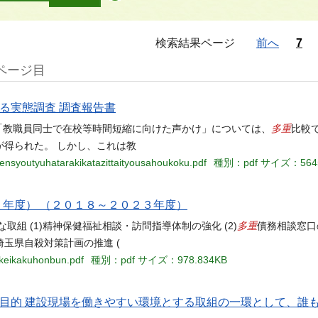
検索結果ページ
前へ
7
1ページ目
る実態調査 調査報告書
多重
「教職員同士で在校等時間短縮に向けた声かけ」については、
比較
得られた。 しかし、これは教
ensyoutyuhatarakikatazittaityousahoukoku.pdf
種別：pdf
サイズ：5645
５年度） （２０１８～２０２３年度）
多重
組 (1)精神保健福祉相談・訪問指導体制の強化 (2)
債務相談窓口
玉県自殺対策計画の推進 (
-keikakuhonbun.pdf
種別：pdf
サイズ：978.834KB
１⽬的 建設現場を働きやすい環境とする取組の一環として、誰