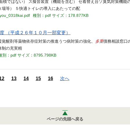
上（面積ではない） ス擬音装置（機能を含む） セ着替え台ソ臭気対策機能
き場等） ５快適トイレの導⼊にあたっての配
ryou_0318kai.pdf
種別：pdf
サイズ：178.877KB
度 （平成２６年１０月一部変更）
多重
援覚醒剤等薬物依存症対策の推進うつ病対策の強化、
債務相談窓口
体制の充実精
種別：pdf
サイズ：8795.798KB
12
13
14
15
16
次へ
ページの先頭へ戻る