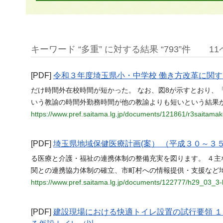
キーワード “多重” に対する結果 “793”件
1
[PDF]
令和３年度埼玉県小・中学校 働き方改革に関す
だけ時間外在校時間が短かった。 なお、図8が示すとおり、
いう教諭の時間外勤務時間が他の教諭よりも短いという結果が
https://www.pref.saitama.lg.jp/documents/121861/r3saitamak
[PDF]
埼玉県地域保健医療計画(案） （平成３０～３
る医療と介護・福祉の連携体制の整備充実を図ります。 ４主な取
関との連携協力体制の確立、市町村への情報提供・支援など埼
https://www.pref.saitama.lg.jp/documents/122777/h29_03_3
[PDF]
建設現場における快適トイレ設置の試⾏要領 