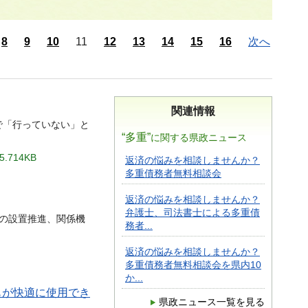
8
9
10
11
12
13
14
15
16
次へ
関連情報
で「行っていない」と
“多重”
に関する県政ニュース
.714KB
返済の悩みを相談しませんか？
多重債務者無料相談会
返済の悩みを相談しませんか？
弁護士、司法書士による多重債
の設置推進、関係機
務者...
返済の悩みを相談しませんか？
多重債務者無料相談会を県内10
か...
もが快適に使用でき
県政ニュース一覧を見る