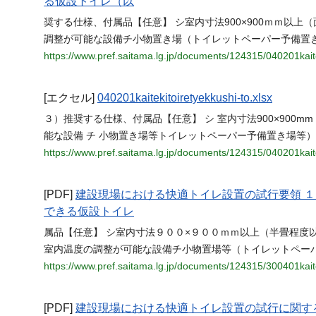
る仮設トイレ（以
奨する仕様、付属品【任意】 シ室内寸法900×900ｍｍ以
調整が可能な設備チ小物置き場（トイレットペーパー予備置
https://www.pref.saitama.lg.jp/documents/124315/040201kait
[エクセル]
040201kaitekitoiretyekkushi-to.xlsx
３）推奨する仕様、付属品【任意】 シ 室内寸法900×900mm
能な設備 チ 小物置き場等トイレットペーパー予備置き場等
https://www.pref.saitama.lg.jp/documents/124315/040201kaite
[PDF]
建設現場における快適トイレ設置の試行要領 
できる仮設トイレ
属品【任意】 シ室内寸法９００×９００ｍｍ以上（半畳程度
室内温度の調整が可能な設備チ小物置場等（トイレットペー
https://www.pref.saitama.lg.jp/documents/124315/300401kait
[PDF]
建設現場における快適トイレ設置の試行に関す