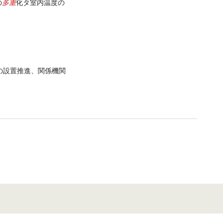
多重
の
化タ室内温度の
の設置推進、関係機関