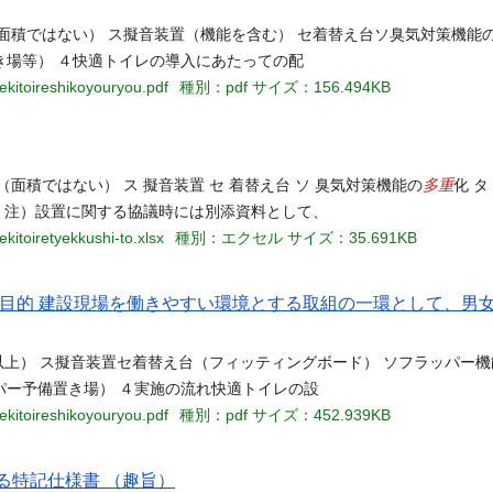
上（面積ではない） ス擬音装置（機能を含む） セ着替え台ソ臭気対策機能
き場等） ４快適トイレの導⼊にあたっての配
ekitoireshikoyouryou.pdf
種別：pdf
サイズ：156.494KB
多重
（面積ではない） ス 擬音装置 セ 着替え台 ソ 臭気対策機能の
化 
） 注）設置に関する協議時には別添資料として、
kitoiretyekkushi-to.xlsx
種別：エクセル
サイズ：35.691KB
１目的 建設現場を働きやすい環境とする取組の一環として、男
以上） ス擬音装置セ着替え台（フィッティングボード） ソフラッパー機
パー予備置き場） ４実施の流れ快適トイレの設
ekitoireshikoyouryou.pdf
種別：pdf
サイズ：452.939KB
る特記仕様書 （趣旨）