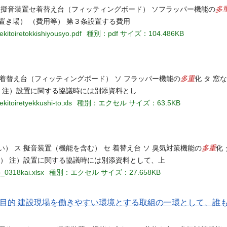
多
） ス擬音装置セ着替え台（フィッティングボード） ソフラッパー機能の
置き場） （費用等） 第３条設置する費用
kitoiretokkishiyousyo.pdf
種別：pdf
サイズ：104.486KB
多重
 セ 着替え台（フィッティングボード） ソ フラッパー機能の
化 タ 窓
） 注）設置に関する協議時には別添資料とし
kitoiretyekkushi-to.xls
種別：エクセル
サイズ：63.5KB
多重
い） ス 擬音装置（機能を含む） セ 着替え台 ソ 臭気対策機能の
化
等） 注）設置に関する協議時には別添資料として、上
o_0318kai.xlsx
種別：エクセル
サイズ：27.658KB
１目的 建設現場を働きやすい環境とする取組の一環として、誰