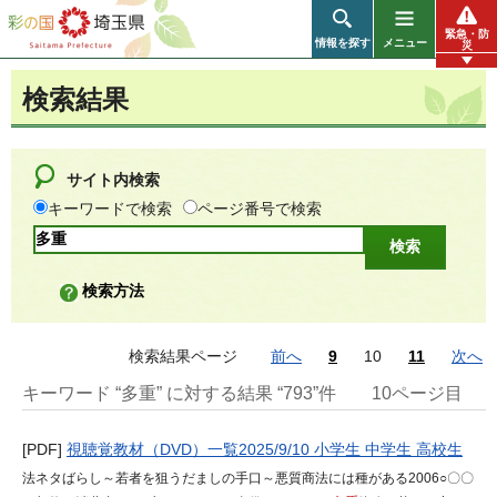
彩の国 埼玉県
緊急・防
情報を探す
メニュー
災
検索結果
サイト内検索
キーワードで検索
ページ番号で検索
検索方法
検索結果ページ
前へ
9
10
11
次へ
キーワード “多重” に対する結果 “793”件
10ページ目
[PDF]
視聴覚教材（DVD）一覧2025/9/10 小学生 中学生 高校生
法ネタばらし～若者を狙うだましの手口～悪質商法には種がある2006○〇〇