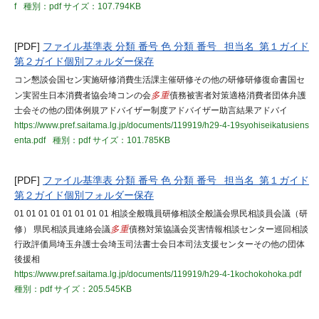
f
種別：pdf
サイズ：107.794KB
[PDF]
ファイル基準表 分類 番号 色 分類 番号 担当名 第１ガイド
第２ガイド個別フォルダー保存
コン懇談会国セン実施研修消費生活課主催研修その他の研修研修復命書国セ
ン実習生日本消費者協会埼コンの会
多重
債務被害者対策適格消費者団体弁護
士会その他の団体例規アドバイザー制度アドバイザー助言結果アドバイ
https://www.pref.saitama.lg.jp/documents/119919/h29-4-19syohiseikatusiens
enta.pdf
種別：pdf
サイズ：101.785KB
[PDF]
ファイル基準表 分類 番号 色 分類 番号 担当名 第１ガイド
第２ガイド個別フォルダー保存
01 01 01 01 01 01 01 01 相談全般職員研修相談全般議会県民相談員会議（研
修） 県民相談員連絡会議
多重
債務対策協議会災害情報相談センター巡回相談
行政評価局埼玉弁護士会埼玉司法書士会日本司法支援センターその他の団体
後援相
https://www.pref.saitama.lg.jp/documents/119919/h29-4-1kochokohoka.pdf
種別：pdf
サイズ：205.545KB