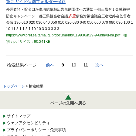
第２ガイド個別フォルダー保存
外調査預・貯金口座廃凍結依頼広告規制団体への通知一都三県ヤミ金融被害
防止キャンペーン一都三県担当者会議
多重
債務対策協議会三者連絡会監督者
会議 130 010 020 030 040 050 010 020 030 040 050 060 070 080 090 100 1
10 11 3 1 1 3 1 10 10 3 3 3 3 3 3
https://www.pref.saitama.lg.jp/documents/119936/h29-9-6kinyu-ka.pdf
種
別：pdf
サイズ：90.241KB
検索結果ページ
前へ
9
10
11
次へ
トップページ
> 検索結果
ページの先頭へ戻る
サイトマップ
ウェブアクセシビリティ
プライバシーポリシー・免責事項