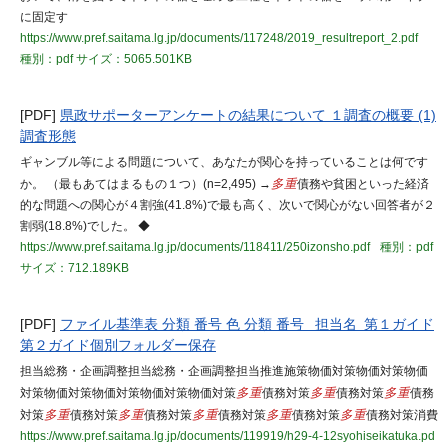
に固定す
https://www.pref.saitama.lg.jp/documents/117248/2019_resultreport_2.pdf
種別：pdf
サイズ：5065.501KB
[PDF]
県政サポーターアンケートの結果について １調査の概要 (1)
調査形態
ギャンブル等による問題について、あなたが関心を持っていることは何です
か。 （最もあてはまるもの１つ）(n=2,495) →
多重
債務や貧困といった経済
的な問題への関心が４割強(41.8%)で最も高く、次いで関心がない回答者が２
割弱(18.8%)でした。 ◆
https://www.pref.saitama.lg.jp/documents/118411/250izonsho.pdf
種別：pdf
サイズ：712.189KB
[PDF]
ファイル基準表 分類 番号 色 分類 番号 担当名 第１ガイド
第２ガイド個別フォルダー保存
担当総務・企画調整担当総務・企画調整担当推進施策物価対策物価対策物価
対策物価対策物価対策物価対策物価対策
多重
債務対策
多重
債務対策
多重
債務
対策
多重
債務対策
多重
債務対策
多重
債務対策
多重
債務対策
多重
債務対策消費
https://www.pref.saitama.lg.jp/documents/119919/h29-4-12syohiseikatuka.pd