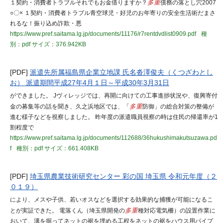
１契約・消費者トラブルそれでもお金借りますか？
多重
債務の落とし穴2007
○〇× １契約・消費者トラブル青空球児・好児のお年寄りの安全生活術だまさ
れるな！振り込め詐欺・悪
https://www.pref.saitama.lg.jp/documents/11176/r7rentdvdlist0909.pdf
種
別：pdf
サイズ：376.942KB
[PDF]
派遣先所属福島県企業立地課 氏名沓澤俊夫（くつざわとし
お） 派遣期間平成27年4月１日～平成30年3月31日
ができました。 Jヴィレッジでは、再開に向けての工事進捗状況や、復興寄付
金の募集等の話を聞き、久之浜地区では、「
多重
防御」の総合対策の整備が
進む様子などを視察しました。 昨年度の派遣職員視察の時は住民の帰還率が1
割程度で
https://www.pref.saitama.lg.jp/documents/112688/36hukushimakutsuzawa.pd
f
種別：pdf
サイズ：661.408KB
[PDF]
埼玉県農業技術研究センター 彩の国 埼玉県 令和元年度（２
０１９）
により、メスや子供、若いオスなどを選択する効果的な捕獲が可能になるこ
とが実証できた。 電落くん（埼玉県開発の
多重
種対応電気柵）の設置作業に
おいて、溝を掘ってネットの裾を埋める工程をネットの裾をハウス用パイプ