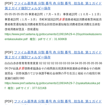
[PDF]
ファイル基準表 分類 番号 色 分類 番号 担当名 第１ガイド
第２ガイド個別フォルダー保存
05 05 05 05 05 05 事業者訪問（７月～９月） 事業者訪問（１０月～１２月）
事業者訪問（１月～３月） 市町村巡回訪問
多重
債務者相談消費者教育例規消
費者教育通知報告消費者教育照会回答団体通知報告消費者団体消費生活表彰
啓発用教材普及・啓発通知
https://www.pref.saitama.lg.jp/documents/119919/h29-4-20syohiseikatusiens
entakasukabe.pdf
種別：pdf
サイズ：31.608KB
[PDF]
ファイル基準表 分類 番号 色 分類 番号 担当名 第１ガイド
第２ガイド個別フォルダー保存
白白白赤赤青青青青青黄黄 02 02 02 02 03 03 03 03 04 04 05 05 05 05 05 06
06 DV会議
多重
債務者協議会その他県政出前講座例規連絡会研修会その他例
規照会・回答保護のてびき保護手帳社会保障の手引生活と福祉その他現行例
規施行細則 080
https://www.pref.saitama.lg.jp/documents/119934/h29-7-2syakaifukusika.pd
f
種別：pdf
サイズ：377.021KB
[PDF]
ファイル基準表 分類 番号 色 分類 番号 担当名 第１ガイド