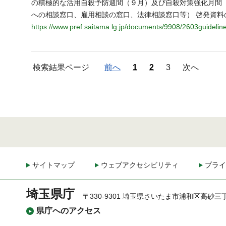
の積極的な活用自殺予防週間（９月）及び自殺対策強化月間
への相談窓口、雇用相談の窓口、法律相談窓口等） 啓発資料の作
https://www.pref.saitama.lg.jp/documents/9908/2603guideline
検索結果ページ
前へ
1
2
3
次へ
サイトマップ
ウェブアクセシビリティ
プライ
埼玉県庁
〒330-9301 埼玉県さいたま市浦和区高砂三
県庁へのアクセス