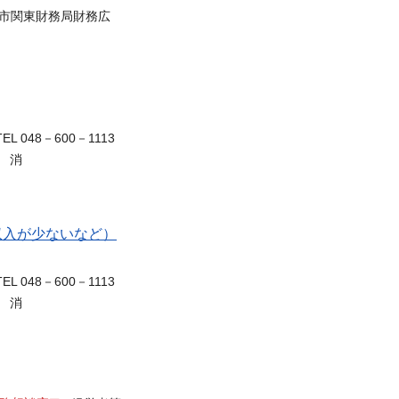
ま市関東財務局財務広
EL 048－600－1113
） 消
収入が少ないなど）
EL 048－600－1113
） 消