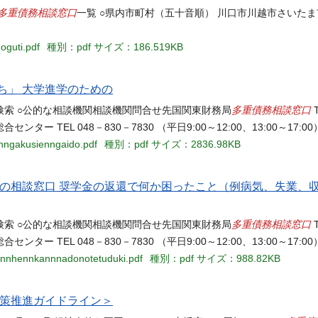
多重債務相談窓口
一覧 ○県内市町村（五十音順） 川口市川越市さいた
oguti.pdf
種別：pdf
サイズ：186.519KB
ち」 大学進学のための
多重債務相談窓口
索 ○公的な相談機関相談機関問合せ先国関東財務局
T
センター TEL 048－830－7830 （平日9:00～12:00、13:00～17:00
inngakusienngaido.pdf
種別：pdf
サイズ：2836.98KB
どの相談窓口 奨学金の返還で何か困ったこと（例病気、失業、
多重債務相談窓口
索 ○公的な相談機関相談機関問合せ先国関東財務局
T
センター TEL 048－830－7830 （平日9:00～12:00、13:00～17:00
kinnhennkannnadonotetuduki.pdf
種別：pdf
サイズ：988.82KB
対策推進ガイドライン＞