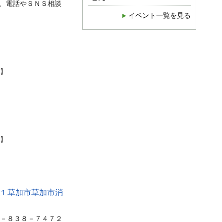
、電話やＳＮＳ相談
イベント一覧を見る
】
】
０１草加市草加市消
８－８３８－７４７２