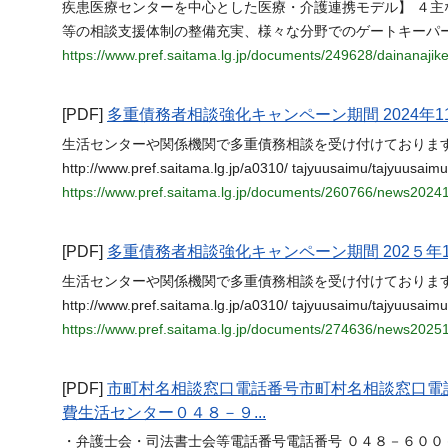
疾患医療センターを中心とした医療・介護連携モデル】 ４主な取
等の相談支援体制の整備充実、様々な分野でのゲートキーパ
https://www.pref.saitama.lg.jp/documents/249628/dainanaji
[PDF]
多重債務者相談強化キャンペーン期間 2024年11月
生活センターや関係機関で多重債務相談を受け付けております
http://www.pref.saitama.lg.jp/a0310/ tajyuusaimu/taj
https://www.pref.saitama.lg.jp/documents/260766/news20241
[PDF]
多重債務者相談強化キャンペーン期間 202５年11
生活センターや関係機関で多重債務相談を受け付けております
http://www.pref.saitama.lg.jp/a0310/ tajyuusaimu/taj
https://www.pref.saitama.lg.jp/documents/274636/news20251
[PDF]
市町村名相談窓口電話番号市町村名相談窓口電
費生活センター０４８－９...
・弁護士会・司法書士会等電話番号電話番号 ０４８－６００