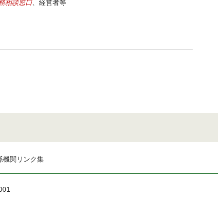
務相談窓口
、経営者等
係機関リンク集
001