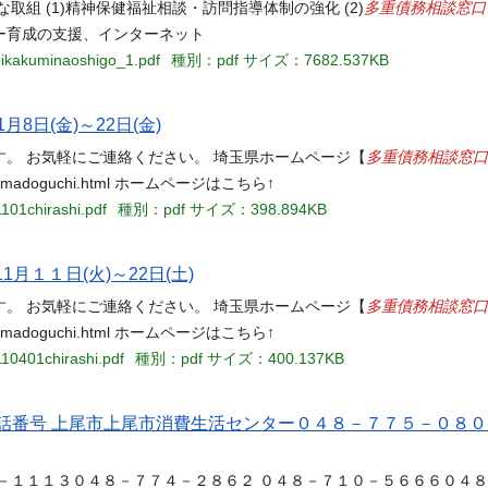
多重債務相談窓口
組 (1)精神保健福祉相談・訪問指導体制の強化 (2)
ー育成の支援、インターネット
keikakuminaoshigo_1.pdf
種別：pdf
サイズ：7682.537KB
8日(金)～22日(金)
多重債務相談窓口
。 お気軽にご連絡ください。 埼玉県ホームページ【
yuusaimumadoguchi.html ホームページはこちら↑
101chirashi.pdf
種別：pdf
サイズ：398.894KB
月１１日(火)～22日(土)
多重債務相談窓口
。 お気軽にご連絡ください。 埼玉県ホームページ【
yuusaimumadoguchi.html ホームページはこちら↑
10401chirashi.pdf
種別：pdf
サイズ：400.137KB
話番号 上尾市上尾市消費生活センター０４８－７７５－０８
－１１１３０４８－７７４－２８６２ ０４８－７１０－５６６６０４