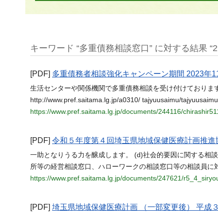
キーワード “多重債務相談窓口” に対する結果 “2
[PDF]
多重債務者相談強化キャンペーン期間 2023年11月
生活センターや関係機関で多重債務相談を受け付けております
http://www.pref.saitama.lg.jp/a0310/ tajyuusaimu/tajyuusai
https://www.pref.saitama.lg.jp/documents/244116/chirashir51
[PDF]
令和５年度第４回埼玉県地域保健医療計画推進
一助となりうる力を醸成します。 (d)社会的要因に関する
所等の経営相談窓口、ハローワークの相談窓口等の相談員に
https://www.pref.saitama.lg.jp/documents/247621/r5_4_siryo
[PDF]
埼玉県地域保健医療計画 （一部変更後） 平成