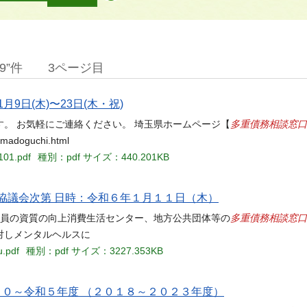
9”件
3ページ目
9日(木)〜23日(木・祝)
多重債務相談窓口
。 お気軽にご連絡ください。 埼玉県ホームページ【
mumadoguchi.html
101.pdf
種別：pdf
サイズ：440.201KB
協議会次第 日時：令和６年１月１１日（木）
多重債務相談窓口
相談員の資質の向上消費生活センター、地方公共団体等の
対しメンタルヘルスに
u.pdf
種別：pdf
サイズ：3227.353KB
３０～令和５年度 （２０１８～２０２３年度）