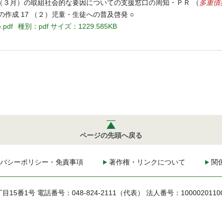
多重債
（３月）の取組社会的な要因についての支援窓口の周知・ＰＲ （
成 17 （２）児童・生徒への普及啓発 ○
.pdf
種別：pdf
サイズ：1229.585KB
ページの先頭へ戻る
バシーポリシー・免責事項
著作権・リンクについて
関
丁目15番1号
電話番号：048-824-2111（代表）
法人番号：1000020110