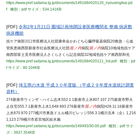
https://www.pref.saitama.lg.jp/documents/149168/r020120_iryousingikai.pd
f
種別：pdf
サイズ：534.141KB
[PDF]
令和2年1月21日 圏域計画地開設者医療機関名 整備 病床数
病床機能
括ケア南部川口市医療法人社団康幸会かわぐち心臓呼吸器病院20救急・心血
管疾患南西部新座市社会医療法人社団
堀ノ内
病院
堀ノ内
病院10地域包括ケア
南西部富士見市医療法人さくらさくら記念病院32地域包括ケア南西部和光
https://www.pref.saitama.lg.jp/documents/149168/r020121_list.pdf
種別：pd
f
サイズ：80.104KB
[PDF]
埼玉県の水道 平成３０年度版 （平成２９年度水道統計調査
資料）
274新座市ウィンザ－ハイム志木S52.1.1新座市上水807 107 275新座市野火
止住宅S55.7.1新座市上水1,648 893 276新座市
堀ノ内
病院H28.11.16新座市
上水870 870 277桶川市東急ドエル桶川ビレッジS56.3.1桶川北本（企）1,216
1,123 278桶川市若宮地区給水施
https://www.pref.saitama.lg.jp/documents/149493/30-00.pdf
種別：pdf
サイ
ズ：3937.354KB