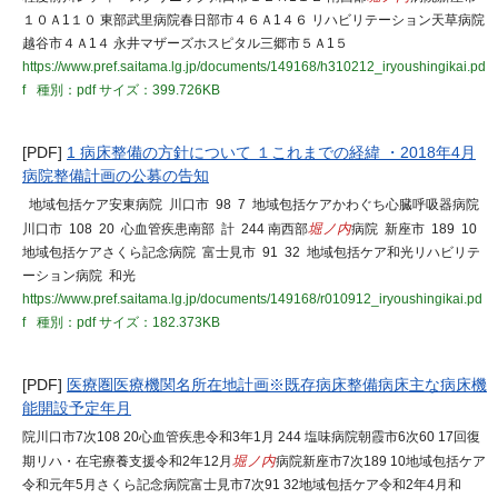
１０Ａ1１０ 東部武里病院春日部市４６Ａ1４６ リハビリテーション天草病院
越谷市４Ａ1４ 永井マザーズホスピタル三郷市５Ａ1５
https://www.pref.saitama.lg.jp/documents/149168/h310212_iryoushingikai.pd
f
種別：pdf
サイズ：399.726KB
[PDF]
1 病床整備の方針について １これまでの経緯 ・2018年4月
病院整備計画の公募の告知
地域包括ケア安東病院 川口市 98 7 地域包括ケアかわぐち心臓呼吸器病院
川口市 108 20 心血管疾患南部 計 244 南西部
堀ノ内
病院 新座市 189 10
地域包括ケアさくら記念病院 富士見市 91 32 地域包括ケア和光リハビリテ
ーション病院 和光
https://www.pref.saitama.lg.jp/documents/149168/r010912_iryoushingikai.pd
f
種別：pdf
サイズ：182.373KB
[PDF]
医療圏医療機関名所在地計画※既存病床整備病床主な病床機
能開設予定年月
院川口市7次108 20心血管疾患令和3年1月 244 塩味病院朝霞市6次60 17回復
期リハ・在宅療養支援令和2年12月
堀ノ内
病院新座市7次189 10地域包括ケア
令和元年5月さくら記念病院富士見市7次91 32地域包括ケア令和2年4月和