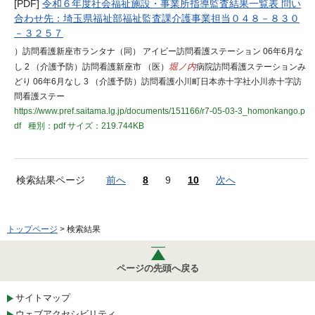
[PDF]
令和６年度社会福祉施設・事業所指導監査結果一覧表 問い
合わせ先：埼玉県福祉部福祉監査課介護事業担当０４８－８３０
－３２５７
）訪問看護新座市ランタナ（同） アイビー訪問看護ステーション 06年6月な
し 2 （介護予防）訪問看護新座市 （医）
堀ノ内
病院訪問看護ステーションみ
どり 06年6月なし 3 （介護予防）訪問看護小川町日本赤十字社小川赤十字訪
問看護ステー
https://www.pref.saitama.lg.jp/documents/151166/r7-05-03-3_homonkango.p
df
種別：pdf
サイズ：219.744KB
検索結果ページ
前へ
8
9
10
次へ
トップページ
> 検索結果
ページの先頭へ戻る
サイトマップ
ウェブアクセシビリティ