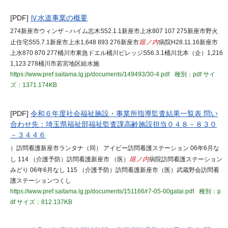
[PDF]
Ⅳ水道事業の概要
274新座市ウィンザ－ハイム志木S52.1.1新座市上水807 107 275新座市野火
止住宅S55.7.1新座市上水1,648 893 276新座市
堀ノ内
病院H28.11.16新座市
上水870 870 277桶川市東急ドエル桶川ビレッジS56.3.1桶川北本（企）1,216
1,123 278桶川市若宮地区給水施
https://www.pref.saitama.lg.jp/documents/149493/30-4.pdf
種別：pdf
サイ
ズ：1371.174KB
[PDF]
令和６年度社会福祉施設・事業所指導監査結果一覧表 問い
合わせ先：埼玉県福祉部福祉監査課高齢施設担当０４８－８３０
－３４４６
）訪問看護新座市ランタナ（同） アイビー訪問看護ステーション 06年6月な
し 114 （介護予防）訪問看護新座市 （医）
堀ノ内
病院訪問看護ステーション
みどり 06年6月なし 115 （介護予防）訪問看護新座市（医）武蔵野会訪問看
護ステーションつくし
https://www.pref.saitama.lg.jp/documents/151166/r7-05-00gatai.pdf
種別：p
df
サイズ：812.137KB