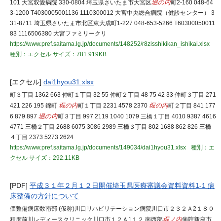
101 大宮双愛病院 330-0804 埼玉県さいたま市大宮区
堀の内
町2-160 048-64
3-1200 T4030005001136 1110300012 大宮中央総合病院（健診センター） 3
31-8711 埼玉県さいたま市北区東大成町1-227 048-653-5266 T60300050011
83 1116506380 大宮ファミリークリ
https://www.pref.saitama.lg.jp/documents/148252/r8zisshikikan_ishikai.xlsx
種別：エクセル
サイズ：781.919KB
[エクセル]
dai1hyou31.xlsx
町３丁目 1362 663 仲町１丁目 32 55 仲町２丁目 48 75 42 33 仲町３丁目 271
421 226 195 錦町
堀の内
町１丁目 2231 4578 2370
堀の内
町２丁目 841 177
6 879 897
堀の内
町３丁目 997 2119 1040 1079 三橋１丁目 4010 9387 4616
4771 三橋２丁目 2688 6075 3086 2989 三橋３丁目 802 1688 862 826 三橋
４丁目 2373 5273 2624
https://www.pref.saitama.lg.jp/documents/149034/dai1hyou31.xlsx
種別：エ
クセル
サイズ：292.11KB
[PDF]
平成３１年２月１２日開催埼玉県医療審議会資料資料1-1 病
床整備の方針について
価整備病床数南部 (仮称)川口リハビリテーション病院川口市２３２Ａ2１８０
程度前川レディースクリニック川口市１２Ａ1１２ 南西部
堀ノ内
病院新座市