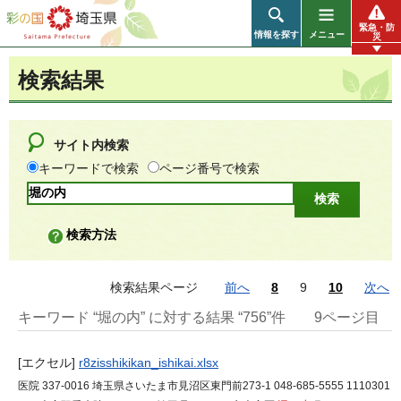
彩の国 埼玉県
緊急・防
情報を探す
メニュー
災
検索結果
サイト内検索
キーワードで検索
ページ番号で検索
検索方法
検索結果ページ
前へ
8
9
10
次へ
キーワード “堀の内” に対する結果 “756”件
9ページ目
[エクセル]
r8zisshikikan_ishikai.xlsx
医院 337-0016 埼玉県さいたま市見沼区東門前273-1 048-685-5555 1110301