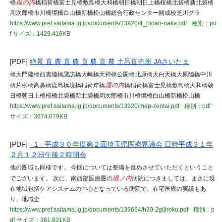
橋
堀の内
橋稲荷橋富士見橋敷島橋大和橋朝日橋朝日上橋桜橋北袋橋新北袋橋
周次郎橋市川橋境橋白山橋新橋松山橋総合行政センター開成校芝川グラ
https://www.pref.saitama.lg.jp/documents/13920/4_hidari-naka.pdf
種別：pd
f
サイズ：1429.416KB
[PDF]
絶景 直 農 直 農 直 農 直 農 土呂直売所 JAさいたま
橋大門陸橋西裏陸橋諏訪橋大崎橋天神橋公園橋北原橋大白天橋大原陸橋中川
橋片柳橋高鼻橋鹿島橋境橋稲荷岸橋
堀の内
橋稲荷橋富士見橋敷島橋大和橋朝
日橋朝日上橋桜橋北袋橋新北袋橋周次郎橋市川橋境橋白山橋新橋松山橋
https://www.pref.saitama.lg.jp/documents/13920/map-zentai.pdf
種別：pdf
サイズ：3674.079KB
[PDF]
- 1 - 平成３０年度第２回埼玉県医療審議会 日時平成３１年
２月１２日午後２時開会
他の圏域も同様です。 今回については整備を進めさせていただくということ
でございます。 次に、南西部医療圏の
堀ノ内
病院につきましては、まさに現
在地域包括ケアシステムの中心となっている病院で、在宅医療の実績もあ
り、地域全
https://www.pref.saitama.lg.jp/documents/139664/h30-2gijiroku.pdf
種別：p
df
サイズ：361.831KB