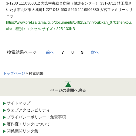
3-1200 1110300012 大宮中央総合病院（健診センター） 331-8711 埼玉県さ
いたま市北区東大成町1-227 048-653-5266 1116506380 大宮ファミリークリ
ニッ
https://www.pref.saitama.lg.jp/documents/148252/r7iryoukikan_0701henkou.
xlsx
種別：エクセル
サイズ：825.133KB
検索結果ページ
前へ
7
8
9
次へ
トップページ
> 検索結果
ページの先頭へ戻る
サイトマップ
ウェブアクセシビリティ
プライバシーポリシー・免責事項
著作権・リンクについて
関係機関リンク集