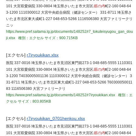
101 大宮双愛病院 330-0804 埼玉県さいたま市大宮区
堀の内
町2-160 048-64
3-1200 1110300012 大宮中央総合病院（健診センター） 331-8711 埼玉県さ
いたま市北区東大成町1-227 048-653-5266 1116506380 大宮ファミリークリ
ニッ
https://www.pref.saitama.lg.jp/documents/148252/r7_tokuteisyugou_gan_dou
ji.xlsx
種別：エクセル
サイズ：900.715KB
[エクセル]
r7iryoukikan.xlsx
医院 337-0016 埼玉県さいたま市見沼区東門前273-1 048-685-5555 1110301
101 大宮双愛病院 330-0804 埼玉県さいたま市大宮区
堀の内
町2-160 048-64
3-1200 T4030005001136 1110300012 大宮中央総合病院（健診センター） 3
31-8711 埼玉県さいたま市北区東大成町1-227 048-653-5266 T60300050011
83 1116506380 大宮ファミリークリ
https://www.pref.saitama.lg.jp/documents/148252/r7iryoukikan.xlsx
種別：エ
クセル
サイズ：803.805KB
[エクセル]
r7iryoukikan_0701henkou.xlsx
医院 337-0016 埼玉県さいたま市見沼区東門前273-1 048-685-5555 1110301
101 大宮双愛病院 330-0804 埼玉県さいたま市大宮区
堀の内
町2-160 048-64