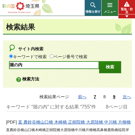
彩の国 埼玉県
緊急・防
情報を探す
メニュー
災
検索結果
サイト内検索
キーワードで検索
ページ番号で検索
検索方法
検索結果ページ
前へ
7
8
9
次へ
キーワード “堀の内” に対する結果 “755”件
8ページ目
[PDF]
直 農鈴谷橋山口橋 木崎橋 正樹院橋 大原陸橋 中川橋 片柳橋
直農鈴谷橋山口橋木崎橋正樹院橋大原陸橋中川橋片柳橋高鼻橋鹿島橋稲荷岸