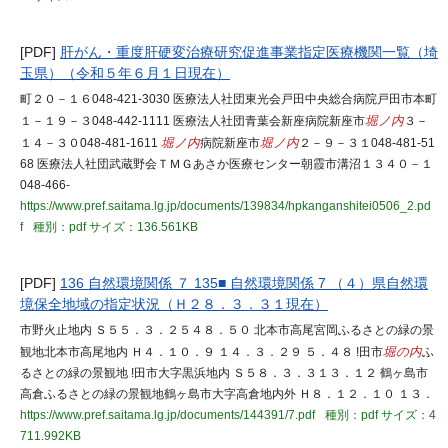
[PDF]
肝がん・重度肝硬変治療研究促進事業指定医療機関一覧（埼
玉県）（令和５年６月１日現在）
町２０－１６048-421-3030 医療法人社団東光会戸田中央総合病院戸田市本町
１－１９－３048-442-1111 医療法人社団青葉会新座病院新座市
堀ノ内
３－
１４－３０048-481-1611
堀ノ内
病院新座市
堀ノ内
２－９－３１048-481-51
68 医療法人社団武蔵野会ＴＭＧあさか医療センター朝霞市溝沼１３４０－１
048-466-
https://www.pref.saitama.lg.jp/documents/139834/hpkanganshitei0506_2.pd
f
種別：pdf
サイズ：136.561KB
[PDF]
136 自然環境関係 ７ 135■ 自然環境関係 7 （４）県自然環
境保全地域の指定状況（Ｈ２８．３．３１現在）
市野火止地内 Ｓ５５．３．２５４８．５０ 北本市高尾宮岡ふるさとの緑の景
観地北本市高尾地内 Ｈ４．１０．９ １４．３．２９ ５．４８ !田市
堀の内
ふ
るさとの緑の景観地 !田市大字黒浜地内 Ｓ５８．３．３１３．１２ 鶴ヶ島市
高倉ふるさとの緑の景観地鶴ヶ島市大字高倉地内外 Ｈ８．１２．１０ １３．
https://www.pref.saitama.lg.jp/documents/144391/7.pdf
種別：pdf
サイズ：4
711.992KB