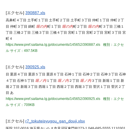
[エクセル]
390887.xls
高鼻町４丁目 土手町１丁目 土手町２丁目 土手町３丁目 仲町１丁目 仲町２丁
目 仲町３丁目 錦町
堀の内
町１丁目
堀の内
町２丁目
堀の内
町３丁目 三橋１
丁目 三橋２丁目 三橋３丁目 三橋４丁目 宮町１丁目 宮町２丁目 宮町３丁目 宮
町４
https://www.pref.saitama.lg.jp/documents/145652/390887.xls
種別：エクセ
ル
サイズ：497.5KB
[エクセル]
390925.xls
目 栗原４丁目 栗原５丁目 栗原６丁目 石神１丁目 石神２丁目 石神３丁目 石神
４丁目 石神５丁目
堀ノ内
１丁目
堀ノ内
２丁目
堀ノ内
３丁目 新堀１丁目 新
堀２丁目 新堀３丁目 西堀１丁目 西堀２丁目 西堀３丁目 菅沢１丁目 菅沢２丁
目 あ
https://www.pref.saitama.lg.jp/documents/145652/390925.xls
種別：エクセ
ル
サイズ：709KB
[エクセル]
r7_tokuteisyugou_gan_douji.xlsx
医院 337-0016 埼玉県さいたま市見沼区東門前273-1 048-685-5555 1110301