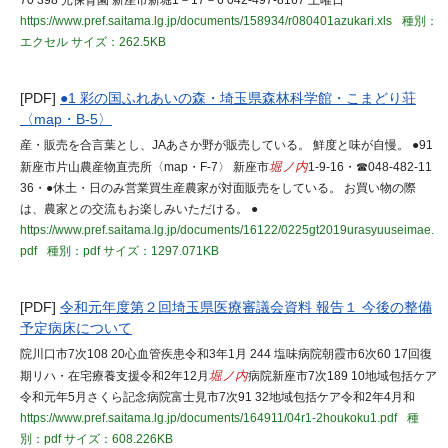
70 398 光保育園 新座市新堀1－17－6 042-497-8167 土曜日
https://www.pref.saitama.lg.jp/documents/158934/r080401azukari.xls
種別：
エクセル
サイズ：262.5KB
[PDF]
●1 彩の国ふれあいの森・埼玉県森林科学館・こまどり荘
〈map・B-5〉
産・販売を合言葉とし、JAあさか野が販売している。 鮮度と味が自慢。 ●91
新座市片山農産物直売所〈map・F-7〉 新座市
堀ノ内
1-9-16・☎048-482-11
36・●休土・日のみ営業買生産農家が対面販売をしている。 お買い物の際
は、農家との交流もお楽しみいただける。 ●
https://www.pref.saitama.lg.jp/documents/16122/0225gt2019urasyuuseimae.
pdf
種別：pdf
サイズ：1297.071KB
[PDF]
令和元年度第２回埼玉県医療審議会資料 報告１ 今後の整備
予定病床について
院川口市7次108 20心血管疾患令和3年1月 244 塩味病院朝霞市6次60 17回復
期リハ・在宅療養支援令和2年12月
堀ノ内
病院新座市7次189 10地域包括ケア
令和元年5月さくら記念病院富士見市7次91 32地域包括ケア令和2年4月和
https://www.pref.saitama.lg.jp/documents/164911/04r1-2houkoku1.pdf
種
別：pdf
サイズ：608.226KB