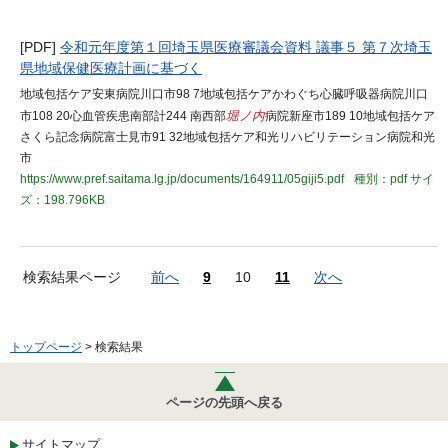
[PDF]
令和元年度第１回埼玉県医療審議会資料 議事５ 第７次埼玉
県地域保健医療計画に基づく
地域包括ケア安東病院川口市98 7地域包括ケアかわぐち心臓呼吸器病院川口
市108 20心血管疾患南部計244 南西部
堀ノ内
病院新座市189 10地域包括ケア
さくら記念病院富士見市91 32地域包括ケア和光リハビリテーション病院和光
市
https://www.pref.saitama.lg.jp/documents/164911/05giji5.pdf
種別：pdf
サイ
ズ：198.796KB
検索結果ページ
前へ
9
10
11
次へ
トップページ
> 検索結果
ページの先頭へ戻る
サイトマップ