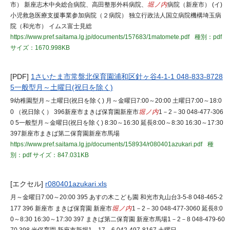
市） 新座志木中央総合病院、高田整形外科病院、
堀ノ内
病院（新座市） (イ)
小児救急医療支援事業参加病院（２病院） 独立行政法人国立病院機構埼玉病
院（和光市） イムス富士見総
https://www.pref.saitama.lg.jp/documents/157683/1matomete.pdf
種別：pdf
サイズ：1670.998KB
[PDF]
1さいたま市常盤北保育園浦和区針ヶ谷4-1-1 048-833-8728
5一般型月～土曜日(祝日を除く)
9幼稚園型月～土曜日(祝日を除く) 月～金曜日7:00～20:00 土曜日7:00～18:0
0 （祝日除く） 396新座市まきば保育園新座市
堀ノ内
1－2－30 048-477-306
0 5一般型月～金曜日(祝日を除く) 8:30～16:30 延長8:00～8:30 16:30～17:30
397新座市まきば第二保育園新座市馬場
https://www.pref.saitama.lg.jp/documents/158934/r080401azukari.pdf
種
別：pdf
サイズ：847.031KB
[エクセル]
r080401azukari.xls
月～金曜日7:00～20:00 395 あすの木こども園 和光市丸山台3-5-8 048-465-2
177 396 新座市 まきば保育園 新座市
堀ノ内
1－2－30 048-477-3060 延長8:0
0～8:30 16:30～17:30 397 まきば第二保育園 新座市馬場1－2－8 048-479-60