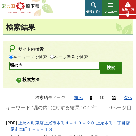
彩の国 埼玉県
緊急・防
情報を探す
メニュー
災
検索結果
サイト内検索
キーワードで検索
ページ番号で検索
検索方法
検索結果ページ
前へ
9
10
11
次へ
キーワード “堀の内” に対する結果 “755”件
10ページ目
[PDF]
上尾本町東店上尾市本町４－１３－２０ 上尾本町１丁目店
上尾市本町１－５－１８