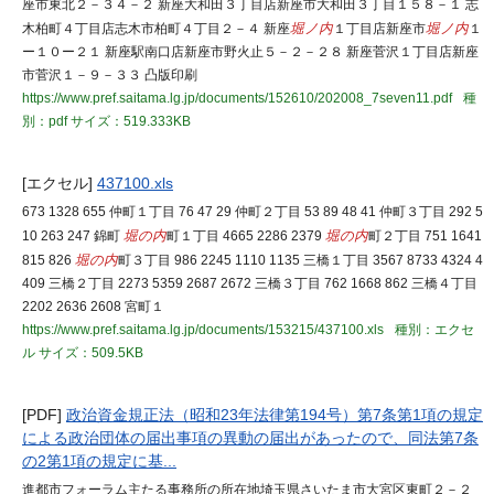
座市東北２－３４－２ 新座大和田３丁目店新座市大和田３丁目１５８－１ 志
木柏町４丁目店志木市柏町４丁目２－４ 新座
堀ノ内
１丁目店新座市
堀ノ内
１
ー１０ー２１ 新座駅南口店新座市野火止５－２－２８ 新座菅沢１丁目店新座
市菅沢１－９－３３ 凸版印刷
https://www.pref.saitama.lg.jp/documents/152610/202008_7seven11.pdf
種
別：pdf
サイズ：519.333KB
[エクセル]
437100.xls
673 1328 655 仲町１丁目 76 47 29 仲町２丁目 53 89 48 41 仲町３丁目 292 5
10 263 247 錦町
堀の内
町１丁目 4665 2286 2379
堀の内
町２丁目 751 1641
815 826
堀の内
町３丁目 986 2245 1110 1135 三橋１丁目 3567 8733 4324 4
409 三橋２丁目 2273 5359 2687 2672 三橋３丁目 762 1668 862 三橋４丁目
2202 2636 2608 宮町１
https://www.pref.saitama.lg.jp/documents/153215/437100.xls
種別：エクセ
ル
サイズ：509.5KB
[PDF]
政治資金規正法（昭和23年法律第194号）第7条第1項の規定
による政治団体の届出事項の異動の届出があったので、同法第7条
の2第1項の規定に基...
進都市フォーラム主たる事務所の所在地埼玉県さいたま市大宮区東町２－２