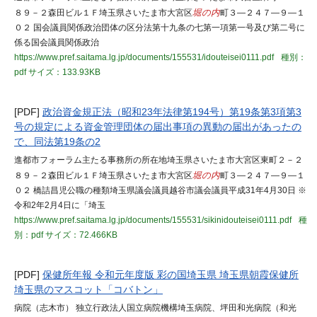
８９－２森田ビル１Ｆ埼玉県さいたま市大宮区
堀の内
町３―２４７―９―１
０２ 国会議員関係政治団体の区分法第十九条の七第一項第一号及び第二号に
係る国会議員関係政治
https://www.pref.saitama.lg.jp/documents/155531/idouteisei0111.pdf
種別：
pdf
サイズ：133.93KB
[PDF]
政治資金規正法（昭和23年法律第194号）第19条第3項第3
号の規定による資金管理団体の届出事項の異動の届出があったの
で、同法第19条の2
進都市フォーラム主たる事務所の所在地埼玉県さいたま市大宮区東町２－２
８９－２森田ビル１Ｆ埼玉県さいたま市大宮区
堀の内
町３―２４７―９―１
０２ 橋詰昌児公職の種類埼玉県議会議員越谷市議会議員平成31年4月30日 ※
令和2年2月4日に「埼玉
https://www.pref.saitama.lg.jp/documents/155531/sikinidouteisei0111.pdf
種
別：pdf
サイズ：72.466KB
[PDF]
保健所年報 令和元年度版 彩の国埼玉県 埼玉県朝霞保健所
埼玉県のマスコット「コバトン」
病院（志木市） 独立行政法人国立病院機構埼玉病院、坪田和光病院（和光