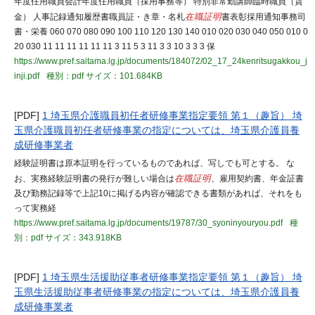
年度任用職員会計年度任用職員（採用事務等） 特別非常勤講師臨時職員（賃
金） 人事記録通知履歴書職員証・き章・名札
在職証明
書表彰採用通知事務司
書・栄養 060 070 080 090 100 110 120 130 140 010 020 030 040 050 010 0
20 030 11 11 11 11 11 11 3 11 5 3 11 3 3 10 3 3 3 保
https://www.pref.saitama.lg.jp/documents/184072/02_17_24kenritsugakkou_j
inji.pdf
種別：pdf
サイズ：101.684KB
[PDF]
1 埼玉県介護職員初任者研修事業指定要領 第１（趣旨） 埼
玉県介護職員初任者研修事業の指定については、埼玉県介護員養
成研修事業者
経験証明書は原本証明を行っているものであれば、写しでも可とする。 な
お、実務経験証明書の発行が難しい場合は
在職証明
、雇用契約書、年金証書
及び勤務記録等で上記10に掲げる内容が確認できる書類があれば、それをも
って実務経
https://www.pref.saitama.lg.jp/documents/19787/30_syoninyouryou.pdf
種
別：pdf
サイズ：343.918KB
[PDF]
1 埼玉県生活援助従事者研修事業指定要領 第１（趣旨） 埼
玉県生活援助従事者研修事業の指定については、埼玉県介護員養
成研修事業者