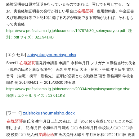
経験証明書は原本証明を行っているものであれば、写しでも可とする。 な
お、実務経験証明書の発行が難しい場合は
在職証明
、雇用契約書、年金証書
及び勤務記録等で上記10に掲げる内容が確認できる書類があれば、それをも
って実務経
https://www.pref.saitama.lg.jp/documents/19787/h30_seienyouryou.pdf
種
別：pdf
サイズ：321.941KB
[エクセル]
zaisyokusyoumeisyo.xlsx
Sheet1
在職証明
書発行申請書 申請日 令和年月日 フリガナ ※勤務当時の氏名
（現在の氏名と異なる場合） 氏名 生年月日 大正・昭和・平成 年月日生 電話
番号 （自宅・携帯・勤務先） 証明が必要となる勤務歴 項番 勤務期間 学校名
職名 例 2014/04/01 ～ 2015/03/30 埼玉県
https://www.pref.saitama.lg.jp/documents/20334/zaisyokusyoumeisyo.xlsx
種別：エクセル
サイズ：13.011KB
[ワード]
zaishokushoumeisho.docx
在職証明
書 氏名 生年月日 上記の者は、以下のとおり在職していたことを証
明します。 記 年月日 令和年月日 職名 〇〇 令和年月日 学校法人〇〇 〇〇学
校 校長〇〇 記入例
在職証明
書 氏名免許太郎 生年月日昭和〇年〇月〇日 更新