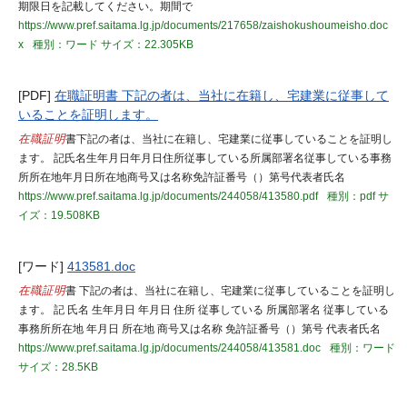
期限日を記載してください。期間で
https://www.pref.saitama.lg.jp/documents/217658/zaishokushoumeisho.doc
x
種別：ワード
サイズ：22.305KB
[PDF]
在職証明書 下記の者は、当社に在籍し、宅建業に従事して
いることを証明します。
在職証明
書下記の者は、当社に在籍し、宅建業に従事していることを証明し
ます。 記氏名生年月日年月日住所従事している所属部署名従事している事務
所所在地年月日所在地商号又は名称免許証番号（）第号代表者氏名
https://www.pref.saitama.lg.jp/documents/244058/413580.pdf
種別：pdf
サ
イズ：19.508KB
[ワード]
413581.doc
在職証明
書 下記の者は、当社に在籍し、宅建業に従事していることを証明し
ます。 記 氏名 生年月日 年月日 住所 従事している 所属部署名 従事している
事務所所在地 年月日 所在地 商号又は名称 免許証番号（）第号 代表者氏名
https://www.pref.saitama.lg.jp/documents/244058/413581.doc
種別：ワード
サイズ：28.5KB