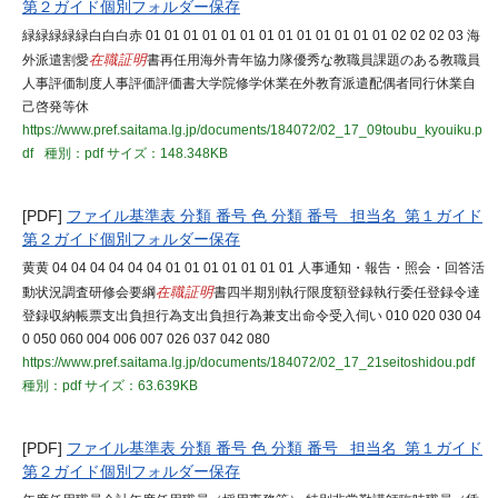
第２ガイド個別フォルダー保存
緑緑緑緑緑白白白赤 01 01 01 01 01 01 01 01 01 01 01 01 01 02 02 02 03 海
外派遣割愛
在職証明
書再任用海外青年協力隊優秀な教職員課題のある教職員
人事評価制度人事評価評価書大学院修学休業在外教育派遣配偶者同行休業自
己啓発等休
https://www.pref.saitama.lg.jp/documents/184072/02_17_09toubu_kyouiku.p
df
種別：pdf
サイズ：148.348KB
[PDF]
ファイル基準表 分類 番号 色 分類 番号 担当名 第１ガイド
第２ガイド個別フォルダー保存
黄黄 04 04 04 04 04 04 01 01 01 01 01 01 01 人事通知・報告・照会・回答活
動状況調査研修会要綱
在職証明
書四半期別執行限度額登録執行委任登録令達
登録収納帳票支出負担行為支出負担行為兼支出命令受入伺い 010 020 030 04
0 050 060 004 006 007 026 037 042 080
https://www.pref.saitama.lg.jp/documents/184072/02_17_21seitoshidou.pdf
種別：pdf
サイズ：63.639KB
[PDF]
ファイル基準表 分類 番号 色 分類 番号 担当名 第１ガイド
第２ガイド個別フォルダー保存