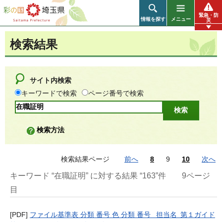
彩の国 埼玉県
緊急・防
情報を探す
メニュー
災
検索結果
サイト内検索
キーワードで検索
ページ番号で検索
検索方法
検索結果ページ
前へ
8
9
10
次へ
キーワード “在職証明” に対する結果 “163”件
9ページ
目
[PDF]
ファイル基準表 分類 番号 色 分類 番号 担当名 第１ガイド