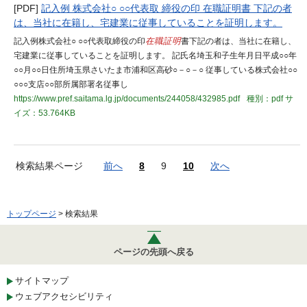
[PDF]
記入例 株式会社○ ○○代表取 締役の印 在職証明書 下記の者
は、当社に在籍し、宅建業に従事していることを証明します。
記入例株式会社○ ○○代表取締役の印
在職証明
書下記の者は、当社に在籍し、
宅建業に従事していることを証明します。 記氏名埼玉和子生年月日平成○○年
○○月○○日住所埼玉県さいたま市浦和区高砂○－○－○ 従事している株式会社○○
○○○支店○○部所属部署名従事し
https://www.pref.saitama.lg.jp/documents/244058/432985.pdf
種別：pdf
サ
イズ：53.764KB
検索結果ページ
前へ
8
9
10
次へ
トップページ
> 検索結果
ページの先頭へ戻る
サイトマップ
ウェブアクセシビリティ