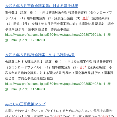
令和５年６月定例会議案等に対する議決結果
案件数 2 請願 ※（ ）内は審議対象件数 報道発表資料（ダウンロードフ
ァイル） （1）知事提出議案 （2）議員提出議案 （3）
合計
（議決結果別）
（1）新規（1件） 令和５年６月定例会議案等に対する議決結果 部局名：議会
事務局 課所名：議事課 担当名：委員会事務総
https://www.pref.saitama.lg.jp/f1604/news/page/news2023070701.html
種
別：html
サイズ：12.182KB
令和５年５月臨時会議案に対する議決結果
会議案に対する議決結果 1 議案 ※（ ）内は提出議案件数 報道発表資料
（ダウンロードファイル） （1）知事提出議案 （2）
合計
（議決結果別） 令
和５年５月臨時会議案に対する議決結果 部局名：議会事務局 課所名：議事課
担当名：委員会事務総括担当 担当
https://www.pref.saitama.lg.jp/f1604/news/page/news2023052402.html
種
別：html
サイズ：11.584KB
みどりの三富散策マップ
お問い合わせ より良いウェブサイトにするためにみなさまのご意見をお聞か
せください 1 上富・武蔵野コース(
合計
7.7km） 2 上富・中富コース(
合計
7.7k