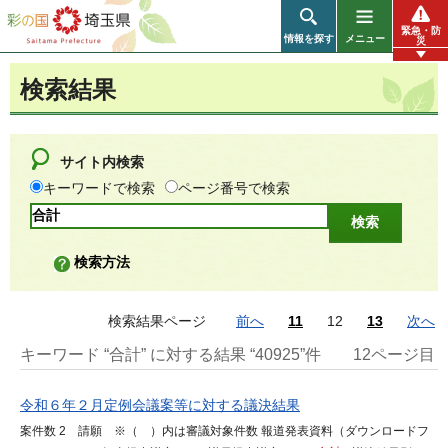
彩の国 埼玉県
緊急・防
情報を探す
メニュー
災
検索結果
サイト内検索
キーワードで検索
ページ番号で検索
検索方法
検索結果ページ
前へ
11
12
13
次へ
キーワード “合計” に対する結果 “40925”件
12ページ目
令和６年２月定例会議案等に対する議決結果
案件数 2 請願 ※（ ）内は審議対象件数 報道発表資料（ダウンロードフ