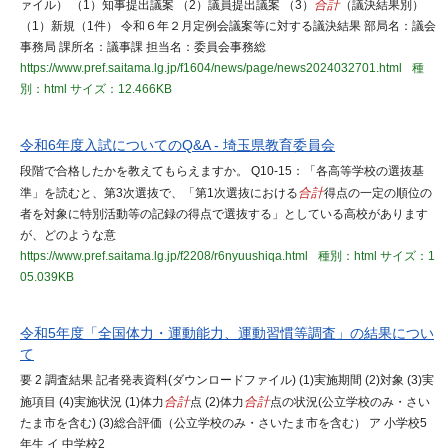
ァイル） （1）知事提出議案 （2）議員提出議案 （3）
合計
（議決結果別）
（1）新規（1件） 令和６年２月定例会議案等に対する議決結果 部局名：議会
事務局 課所名：議事課 担当名：委員会事務総
https://www.pref.saitama.lg.jp/f1604/news/page/news2024032701.html
種
別：html
サイズ：12.466KB
令和6年度入試についてのQ&A - 埼玉県教育委員会
段階で合格したかを教えてもらえますか。 Q10-15：「各高等学校の選抜基
準」を読むと、第3次選抜で、「第1次選抜における
合計
得点の一定の順位の
者を対象に特別活動等の記録の得点で選抜する」としている高校があります
が、どのような意
https://www.pref.saitama.lg.jp/f2208/r6nyuushiqa.html
種別：html
サイズ：1
05.039KB
令和5年度「全国体力・運動能力、運動習慣等調査」の結果につい
て
要 2 調査結果 記者発表資料(ダウンロードファイル) (1)実施期間 (2)対象 (3)実
施項目 (4)実施状況 (1)体力
合計
点 (2)体力
合計
点の状況(公立学校のみ・さい
たま市を含む) (3)総合評価（公立学校のみ・さいたま市を含む） ア 小学校5
年生 イ 中学校2