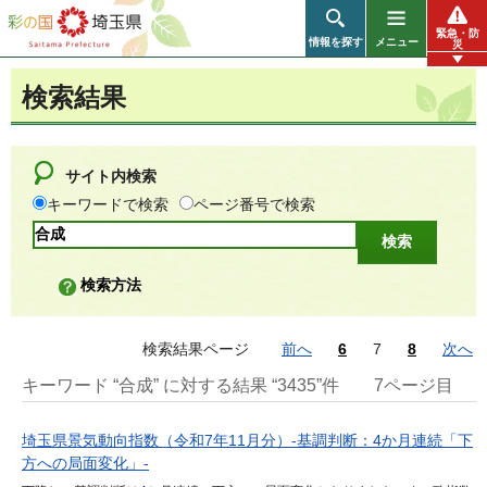
彩の国 埼玉県
緊急・防
情報を探す
メニュー
災
検索結果
サイト内検索
キーワードで検索
ページ番号で検索
検索方法
検索結果ページ
前へ
6
7
8
次へ
キーワード “合成” に対する結果 “3435”件
7ページ目
埼玉県景気動向指数（令和7年11月分）-基調判断：4か月連続「下
方への局面変化」-