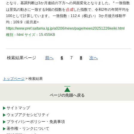
となり、基調判断は3か月連続の下方への局面変化となりました。 * 一致指数
は景気の動きに一致する9個の指数を
合成
した指数で、令和2年の年間平均を
100として計算しています。 一致指数：112.4（横ばい） 3か月後方移動平
均：109.9（前月差+
https://www.pref.saitama.lg.jp/a0206/news/page/news20251226keiki.html
種別：html
サイズ：15.455KB
検索結果ページ
前へ
6
7
8
次へ
トップページ
> 検索結果
ページの先頭へ戻る
サイトマップ
ウェブアクセシビリティ
プライバシーポリシー・免責事項
著作権・リンクについて