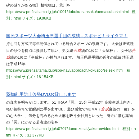
碑の謎？がある橋】 植松橋は、荒川を
https://www.pref.saitama.lg.jp/a1001/doboku-sansaku/uematsubashi.html
種
別：html
サイズ：19.06KB
国民スポーツ大会埼玉県選手団の成績 - スポナビ！サイタマ！
持ち回り方式で毎年開催されている総合スポーツの祭典です。 大会は正式種
目の順位を得点に換算して競い、男女総
合成
績の1位に「天皇杯」、女子総
合
成
績の1位に「皇后杯」が授与されます。 埼玉県選手団の近年の成績 埼玉県
は平成16年
https://www.pref.saitama.lg.jp/spo-navi/approach/kokuspo/seiseki.html
種
別：html
サイズ：16.154KB
薬物乱用防止啓発DVDお貸しします
の真実を明らかにします。 51 TRAP「罠」 25分 平成22年 高校生以上向き。
軽い気持ちで覚醒剤に手を出すOL、遊び感覚でMDMA（
合成
麻薬の一種）を
のむ大学生、気分を高めるため大麻を吸う会社員といった、身近に潜む薬物
の「罠」にかかる若者達の姿を
https://www.pref.saitama.lg.jp/a0707/dame-zettai/yakuranvideo.html
種別：h
tml
サイズ：31.377KB