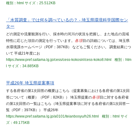
種別：html
サイズ：25.512KB
「水質調査」では何を調べているの？ - 埼玉県環境科学国際セン
ター
どの測定や流量観測を行い、採水時の河川の状況を把握し、また地点の流域
特性に応じた項目の測定を行っています。
各項
目の詳細については、埼玉県
水環境課ホームページ（PDF：387KB） などもご覧ください。 調査結果につ
いて 平成21年度にお
https://www.pref.saitama.lg.jp/cess/cess-kokosiri/cess-koko8.html
種別：htm
l
サイズ：34.885KB
平成26年 埼玉県提案事項
する各府省の第1次回答の概要はこちら（提案募集における各府省の第1次回
答について（概要）（PDF：82KB）） 埼玉県提案の
各項
目に対する各府省
の第1次回答の一覧はこちら（埼玉県提案事項に対する各府省の第1次回答一
覧（PDF：397KB）） 平成26年
https://www.pref.saitama.lg.jp/a0101/teianbosyu/h26.html
種別：html
サイ
ズ：49.175KB