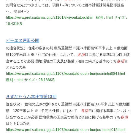
お問合せ先につきましては、項目1～3については都市計画課開発指導担当
へ、 項目4～6
https://www.pref.saitama.lg.jp/a1101/ekijyoukatop.html
種別：html
サイズ：
18.431KB
ビーエヌ戸田公園
の適合状況） 住宅の広さの別 機能重視型 ※延べ床面積90平米以上 ※敷地面
積100平米以上 ※「住宅の仕様」において、
各項
目に掲げる基準に2つ以上該
当することが必要 団地環境の工夫及び整備 2項目に掲げる基準のうち
各項
目
とも1つの基
https://www.pref.saitama.lg.jp/a1107/kosodate-ouen-bunjou/nintei084.html
種別：html
サイズ：26.188KB
きずなたうん本庄市栄13期
適合状況） 住宅の広さの別 ゆとり重視型 ※延べ床面積100平米以上 ※敷地面
積 120平米以上 ※「住宅の仕様」において、
各項
目に掲げる基準に1つ以上
該当することが必要 団地環境の工夫及び整備 2項目に掲げる基準のうち
各項
目とも1つの基
https://www.pref.saitama.lg.jp/a1107/kosodate-ouen-bunjou-nintei015.html