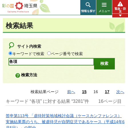
彩の国 埼玉県
緊急・防
情報を探す
メニュー
災
検索結果
サイト内検索
キーワードで検索
ページ番号で検索
検索方法
検索結果ページ
前へ
15
16
17
次へ
キーワード “各項” に対する結果 “3281”件
16ページ目
答申第113号 「虐待対策地域検討会議（ケースカンファレンス）
実施結果票のうち、被虐待児が自閉症児であるケース（平成14年6
月5日）」の部分...