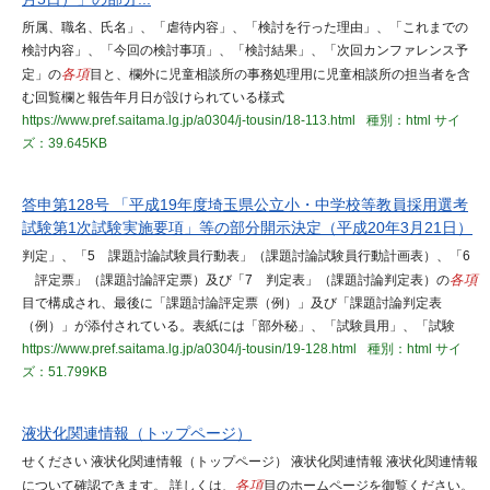
所属、職名、氏名」、「虐待内容」、「検討を行った理由」、「これまでの
検討内容」、「今回の検討事項」、「検討結果」、「次回カンファレンス予
定」の
各項
目と、欄外に児童相談所の事務処理用に児童相談所の担当者を含
む回覧欄と報告年月日が設けられている様式
https://www.pref.saitama.lg.jp/a0304/j-tousin/18-113.html
種別：html
サイ
ズ：39.645KB
答申第128号 「平成19年度埼玉県公立小・中学校等教員採用選考
試験第1次試験実施要項」等の部分開示決定（平成20年3月21日）
判定」、「5 課題討論試験員行動表」（課題討論試験員行動計画表）、「6
評定票」（課題討論評定票）及び「7 判定表」（課題討論判定表）の
各項
目で構成され、最後に「課題討論評定票（例）」及び「課題討論判定表
（例）」が添付されている。表紙には「部外秘」、「試験員用」、「試験
https://www.pref.saitama.lg.jp/a0304/j-tousin/19-128.html
種別：html
サイ
ズ：51.799KB
液状化関連情報（トップページ）
せください 液状化関連情報（トップページ） 液状化関連情報 液状化関連情報
について確認できます。 詳しくは、
各項
目のホームページを御覧ください。