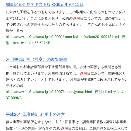
知事記者会見テキスト版 令和元年9月13日
に向けた工程を作るつもりであります。この取組の方向性そのものでござい
ますけれども、ここにあるとおり、公約の
各項
目についての、県の施策とし
て今後進むべき方向性を示したものであります。 皆さんのお手元にももう
確か、多分
https://www.pref.saitama.lg.jp/a0001/room-kaiken/kaiken20190913.html
種
別：html
サイズ：55.637KB
河川整備計画（原案）の縦覧結果
、市町村の都市計画部局や下水道部局等の河川以外の関係する機関とも連
携・協力してまいります。河川整備計画では、
各項
目において「関係機関と
連携・協力していく」としております。 河川法が平成9年に改正されてから6
年ほどの歳
https://www.pref.saitama.lg.jp/a1007/kasen/jyuran.html
種別：html
サイズ：
37.809KB
平成20年工業統計 利用上の注意
後未出荷の事業所を含まない。 注2：回収率は、調査票回収数÷調査対象事業
所数 ページの先頭へ戻る 9 その他
各項
目の金額は、単位未満を四捨五入して