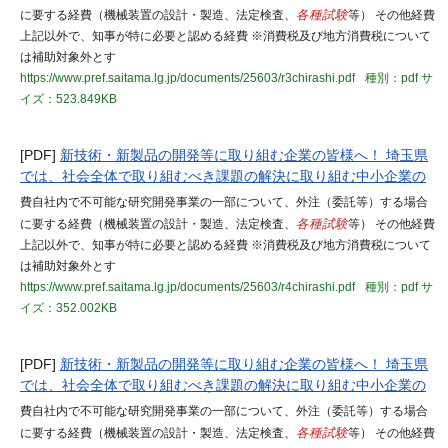
に要する経費（機械装置の設計・製造、法定検査、
各種試験
等） その他経費
上記以外で、知事が特に必要と認める経費 ※消費税及び地方消費税について
は補助対象外とす
https://www.pref.saitama.lg.jp/documents/25603/r3chirashi.pdf
種別：pdf
サ
イズ：523.849KB
[PDF]
新技術・新製品の開発等に取り組む企業の皆様へ！ 埼玉県
では、社会全体で取り組むべき課題の解決に取り組む中小企業の
費自社内で不可能な研究開発事業の一部について、外注（委託等）する場合
に要する経費（機械装置の設計・製造、法定検査、
各種試験
等） その他経費
上記以外で、知事が特に必要と認める経費 ※消費税及び地方消費税について
は補助対象外とす
https://www.pref.saitama.lg.jp/documents/25603/r4chirashi.pdf
種別：pdf
サ
イズ：352.002KB
[PDF]
新技術・新製品の開発等に取り組む企業の皆様へ！ 埼玉県
では、社会全体で取り組むべき課題の解決に取り組む中小企業の
費自社内で不可能な研究開発事業の一部について、外注（委託等）する場合
に要する経費（機械装置の設計・製造、法定検査、
各種試験
等） その他経費