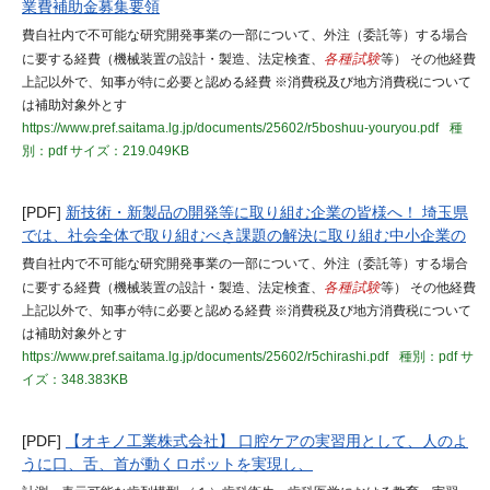
業費補助金募集要領
費自社内で不可能な研究開発事業の一部について、外注（委託等）する場合
に要する経費（機械装置の設計・製造、法定検査、
各種試験
等） その他経費
上記以外で、知事が特に必要と認める経費 ※消費税及び地方消費税について
は補助対象外とす
https://www.pref.saitama.lg.jp/documents/25602/r5boshuu-youryou.pdf
種
別：pdf
サイズ：219.049KB
[PDF]
新技術・新製品の開発等に取り組む企業の皆様へ！ 埼玉県
では、社会全体で取り組むべき課題の解決に取り組む中小企業の
費自社内で不可能な研究開発事業の一部について、外注（委託等）する場合
に要する経費（機械装置の設計・製造、法定検査、
各種試験
等） その他経費
上記以外で、知事が特に必要と認める経費 ※消費税及び地方消費税について
は補助対象外とす
https://www.pref.saitama.lg.jp/documents/25602/r5chirashi.pdf
種別：pdf
サ
イズ：348.383KB
[PDF]
【オキノ工業株式会社】 口腔ケアの実習用として、人のよ
うに口、舌、首が動くロボットを実現し、