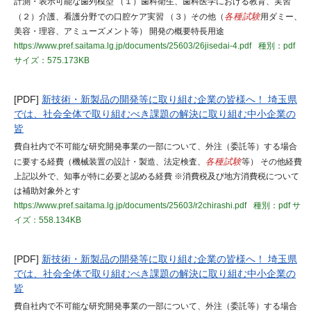
計測・表示可能な歯列模型 （１）歯科衛生、歯科医学における教育、実習
（２）介護、看護分野での口腔ケア実習 （３）その他（
各種試験
用ダミー、
美容・理容、アミューズメント等） 開発の概要特長用途
https://www.pref.saitama.lg.jp/documents/25603/26jisedai-4.pdf
種別：pdf
サイズ：575.173KB
[PDF]
新技術・新製品の開発等に取り組む企業の皆様へ！ 埼玉県
では、社会全体で取り組むべき課題の解決に取り組む中小企業の
皆
費自社内で不可能な研究開発事業の一部について、外注（委託等）する場合
に要する経費（機械装置の設計・製造、法定検査、
各種試験
等） その他経費
上記以外で、知事が特に必要と認める経費 ※消費税及び地方消費税について
は補助対象外とす
https://www.pref.saitama.lg.jp/documents/25603/r2chirashi.pdf
種別：pdf
サ
イズ：558.134KB
[PDF]
新技術・新製品の開発等に取り組む企業の皆様へ！ 埼玉県
では、社会全体で取り組むべき課題の解決に取り組む中小企業の
皆
費自社内で不可能な研究開発事業の一部について、外注（委託等）する場合