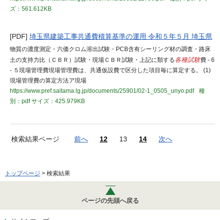
ズ：561.612KB
[PDF]
埼玉県建築工事共通費積算基準の運用 令和５年５月 埼玉県
物質の濃度測定・六価クロム溶出試験・PCB含有シーリング材の調査・路床
土の支持力比（ＣＢＲ）試験・現場ＣＢＲ試験・上記に類する
各種試験
費 - 6
- ５現場管理費現場管理費は、共通仮設費で区分した項目毎に算定する。 (1)
現場管理費の算定方法ア現場
https://www.pref.saitama.lg.jp/documents/25901/02-1_0505_unyo.pdf
種
別：pdf
サイズ：425.979KB
検索結果ページ
前へ
12
13
14
次へ
トップページ
> 検索結果
ページの先頭へ戻る