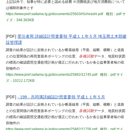
上記以外で、知事が特に必要と認める経費 ※消費税及び地方消費税について
は補助対象外とす
https://www.pref.saitama.lg.jp/documents/25603/r5chirashi.pdf
種別：pdf
サ
イズ：348.383KB
[PDF]
受注者用 詳細設計照査要領 平成１１年５月 埼玉県土木部建
設管理課
調査の結果が設計に反映されているか断基線形（平面、縦断、横断）と道路
との位置関係の再照査面本ボーリングの位置、
各種試験
データ、地質柱状図
の標高の確認図照交通処理計画が適正に行われているか各公益事業者毎の収
容物件の
https://www.pref.saitama.lg.jp/documents/25882/11745.pdf
種別：pdf
サイ
ズ：10212.172KB
[PDF]
- 198 - 共同溝詳細設計照査要領 平成１１年５月
調査の結果が設計に反映されているか断基線形（平面、縦断、横断）と道路
との位置関係の再照査面本ボーリングの位置、
各種試験
データ、地質柱状図
の標高の確認図照交通処理計画が適正に行われているか各公益事業者毎の収
容物件の
https://www.pref.saitama.lg.jp/documents/25882/11756.pdf
種別：pdf
サイ