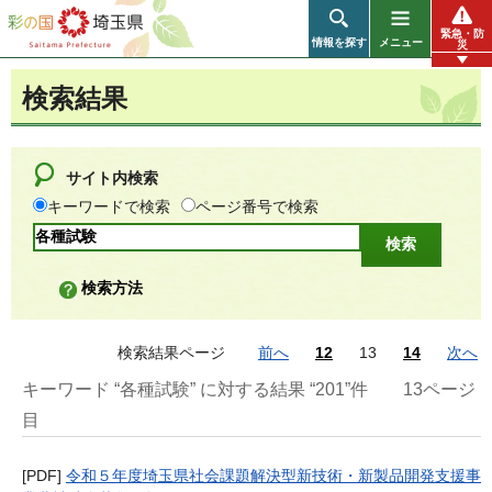
彩の国 埼玉県
緊急・防
情報を探す
メニュー
災
検索結果
サイト内検索
キーワードで検索
ページ番号で検索
検索方法
検索結果ページ
前へ
12
13
14
次へ
キーワード “各種試験” に対する結果 “201”件
13ページ
目
[PDF]
令和５年度埼玉県社会課題解決型新技術・新製品開発支援事