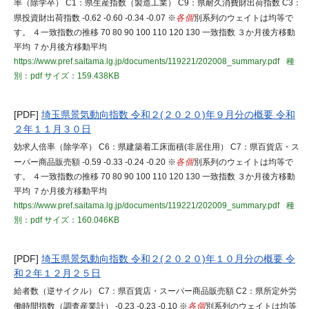
率（除学卒） C1：県生産指数（製造工業） C9：県耐久消費財出荷指数 C3：
県投資財出荷指数 -0.62 -0.60 -0.34 -0.07 ※
各個
別系列のウェイトは均等で
す。 ４一致指数の推移 70 80 90 100 110 120 130 一致指数 ３か月後方移動
平均 ７か月後方移動平均
https://www.pref.saitama.lg.jp/documents/119221/202008_summary.pdf
種
別：pdf
サイズ：159.438KB
[PDF]
埼玉県景気動向指数 令和２(２０２０)年９月分の概要 令和
２年１１月３０日
効求人倍率（除学卒） C6：県建築着工床面積(非居住用） C7：県百貨店・ス
ーパー商品販売額 -0.59 -0.33 -0.24 -0.20 ※
各個
別系列のウェイトは均等で
す。 ４一致指数の推移 70 80 90 100 110 120 130 一致指数 ３か月後方移動
平均 ７か月後方移動平均
https://www.pref.saitama.lg.jp/documents/119221/202009_summary.pdf
種
別：pdf
サイズ：160.046KB
[PDF]
埼玉県景気動向指数 令和２(２０２０)年１０月分の概要 令
和２年１２月２５日
給者数（逆サイクル） C7：県百貨店・スーパー商品販売額 C2：県所定外労
働時間指数（調査産業計） -0.23 -0.23 -0.10 ※
各個
別系列のウェイトは均等