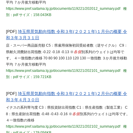
平均 ７か月後方移動平均
https://www.pref.saitama.lg.jp/documents/119221/202012_summary.pdf
種
別：pdf
サイズ：158.043KB
[PDF]
埼玉県景気動向指数 令和３年(２０２１年)１月分の概要 令
和３年３月３１日
店・スーパー商品販売額 C5：県雇用保険初回受給者数（逆サイクル） C9：
県耐久消費財出荷指数 -0.22 -0.18 -0.13 ※
各個
別系列のウェイトは均等で
す。 ４一致指数の推移 70 80 90 100 110 120 130 一致指数 ３か月後方移動
平均 ７か月後方移動平均
https://www.pref.saitama.lg.jp/documents/119221/202101_summary.pdf
種
別：pdf
サイズ：159.721KB
[PDF]
埼玉県景気動向指数 令和３年(２０２１年)２月分の概要 令
和３年４月３０日
イナスの系列寄与度 C3：県投資財出荷指数 C1：県生産指数（製造工業） C
8：県生産財出荷指数 -0.48 -0.43 -0.16 ※
各個
別系列のウェイトは均等です。
４一致指数の推移
https://www.pref.saitama.lg.jp/documents/119221/202102_summary.pdf
種
別：pdf
サイズ：179.056KB