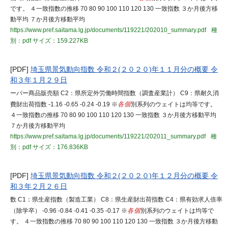
です。 ４一致指数の推移 70 80 90 100 110 120 130 一致指数 ３か月後方移
動平均 ７か月後方移動平均
https://www.pref.saitama.lg.jp/documents/119221/202010_summary.pdf
種
別：pdf
サイズ：159.227KB
[PDF]
埼玉県景気動向指数 令和２(２０２０)年１１月分の概要 令
和３年１月２９日
ーパー商品販売額 C2：県所定外労働時間指数（調査産業計） C9：県耐久消
費財出荷指数 -1.16 -0.65 -0.24 -0.19 ※
各個
別系列のウェイトは均等です。
４一致指数の推移 70 80 90 100 110 120 130 一致指数 ３か月後方移動平均
７か月後方移動平均
https://www.pref.saitama.lg.jp/documents/119221/202011_summary.pdf
種
別：pdf
サイズ：176.836KB
[PDF]
埼玉県景気動向指数 令和２(２０２０)年１２月分の概要 令
和３年２月２６日
数 C1：県生産指数（製造工業） C8：県生産財出荷指数 C4：県有効求人倍率
（除学卒） -0.96 -0.84 -0.41 -0.35 -0.17 ※
各個
別系列のウェイトは均等で
す。 ４一致指数の推移 70 80 90 100 110 120 130 一致指数 ３か月後方移動