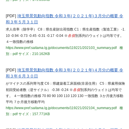
[PDF]
埼玉県景気動向指数 令和３年(２０２１年)３月分の概要 令
和３年５月３１日
求人倍率（除学卒） C8：県生産財出荷指数 C1：県生産指数（製造工業） -1.
10 -0.94 -0.73 -0.45 -0.31 -0.17 -0.04 ※
各個
別系列のウェイトは均等です。
４一致指数の推移
https://www.pref.saitama.lg.jp/documents/119221/202103_summary.pdf
種
別：pdf
サイズ：210.162KB
[PDF]
埼玉県景気動向指数 令和３年(２０２１年)４月分の概要 令
和３年６月３０日
がマイナスの系列寄与度 C6：県建築着工床面積(非居住用） C5：県雇用保険
初回受給者数（逆サイクル） -0.38 -0.24 ※
各個
別系列のウェイトは均等で
す。 ４一致指数の推移 70 80 90 100 110 120 130 一致指数 ３か月後方移動
平均 ７か月後方移動平均
https://www.pref.saitama.lg.jp/documents/119221/202104_summary.pdf
種
別：pdf
サイズ：157.771KB