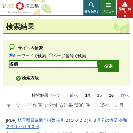
彩の国 埼玉県
緊急・防
情報を探す
メニュー
災
検索結果
サイト内検索
キーワードで検索
ページ番号で検索
検索方法
検索結果ページ
前へ
14
15
16
次へ
キーワード “各個” に対する結果 “608”件
15ページ目
[PDF]
埼玉県景気動向指数 令和２(２０２０)年８月分の概要 令和
２年１０月３０日