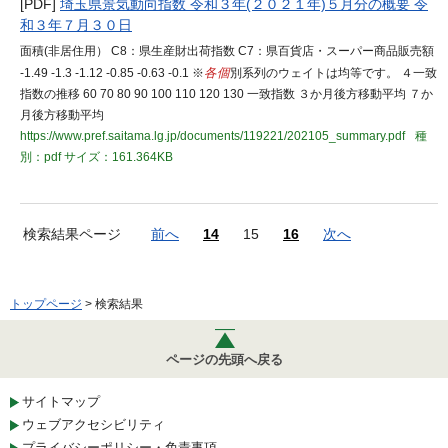
[PDF]
埼玉県景気動向指数 令和３年(２０２１年)５月分の概要 令
和３年７月３０日
面積(非居住用） C8：県生産財出荷指数 C7：県百貨店・スーパー商品販売額
-1.49 -1.3 -1.12 -0.85 -0.63 -0.1 ※
各個
別系列のウェイトは均等です。 ４一致
指数の推移 60 70 80 90 100 110 120 130 一致指数 ３か月後方移動平均 ７か
月後方移動平均
https://www.pref.saitama.lg.jp/documents/119221/202105_summary.pdf
種
別：pdf
サイズ：161.364KB
検索結果ページ
前へ
14
15
16
次へ
トップページ
> 検索結果
ページの先頭へ戻る
サイトマップ
ウェブアクセシビリティ
プライバシーポリシー・免責事項