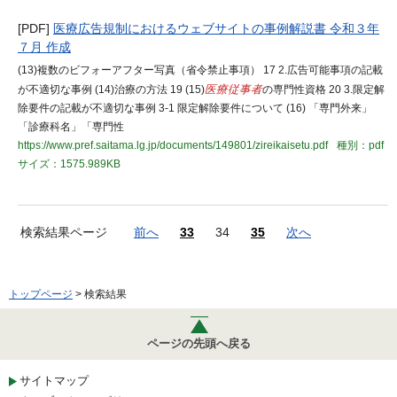
[PDF]
医療広告規制におけるウェブサイトの事例解説書 令和３年
７月 作成
(13)複数のビフォーアフター写真（省令禁止事項） 17 2.広告可能事項の記載
が不適切な事例 (14)治療の方法 19 (15)
医療従事者
の専門性資格 20 3.限定解
除要件の記載が不適切な事例 3-1 限定解除要件について (16) 「専門外来」
「診療科名」「専門性
https://www.pref.saitama.lg.jp/documents/149801/zireikaisetu.pdf
種別：pdf
サイズ：1575.989KB
検索結果ページ
前へ
33
34
35
次へ
トップページ
> 検索結果
ページの先頭へ戻る
サイトマップ