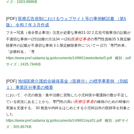
イズ：1003.898KB
[PDF]
医療広告規制におけるウェブサイト等の事例解説書 （第5
版） 令和７年３月作成
フター写真（省令禁止事項）注意が必要な事例31-32 2.広告可能事項の記載が
不適切な事例ー(25)治療の方法34 ー(26)
医療従事者
の専門性資格35 3.限定解
除要件の記載が不適切な事例 3-1 限定解除要件についてー (27)「専門外来」
「診療科名」「専
https://www.pref.saitama.lg.jp/documents/149801/websitedai5.pdf
種別：pdf
サイズ：2435.794KB
[PDF]
地域医療介護総合確保基金（医療分）の標準事業例 （別紙
１） 事業区分事業の概要
において、小児の救急・集中治療に習熟した小児科医や看護師の数が不足し
ている状況にあることから、専門性の高い
医療従事者
の確保のための研修の
実施を支援する。 30 救急や内科をはじめとする小児科以外の医師等を対象と
した
https://www.pref.saitama.lg.jp/documents/149801/xyz01.pdf
種別：pdf
サイ
ズ：305.867KB