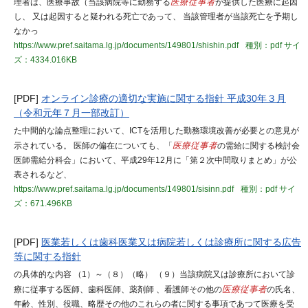
理者は、医療事故（当該病院等に勤務する
医療従事者
が提供した医療に起因
し、 又は起因すると疑われる死亡であって、 当該管理者が当該死亡を予期し
なかっ
https://www.pref.saitama.lg.jp/documents/149801/shishin.pdf
種別：pdf
サイ
ズ：4334.016KB
[PDF]
オンライン診療の適切な実施に関する指針 平成30年３月
（令和元年７月一部改訂）
た中間的な論点整理において、ICTを活用した勤務環境改善が必要との意見が
示されている。 医師の偏在についても、「
医療従事者
の需給に関する検討会
医師需給分科会」において、平成29年12月に「第２次中間取りまとめ」が公
表されるなど、
https://www.pref.saitama.lg.jp/documents/149801/sisinn.pdf
種別：pdf
サイ
ズ：671.496KB
[PDF]
医業若しくは歯科医業又は病院若しくは診療所に関する広告
等に関する指針
の具体的な内容 （1）～（８）（略） （９）当該病院又は診療所において診
療に従事する医師、歯科医師、薬剤師 、看護師その他の
医療従事者
の氏名、
年齢、性別、役職、略歴その他のこれらの者に関する事項であつて医療を受