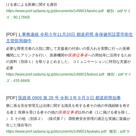
ける者による医療に関する適切
https://www.pref.saitama.lg.jp/documents/149801/taisho.pdf
種別：pdf
サイ
ズ：90.176KB
[PDF]
1 事務連絡 令和５年11月20日 都道府県 各保健所設置市衛生
主管部局御中
必要な障害児者の入院に際して支援者の付添いの受入れを実際に行った医療
機関にヒアリングを行い、医療機関や
医療従事者
への周知等に活用するため
の資料（別添１）を取りまとめました。 コミュニケーションに特別な支援が
必要
https://www.pref.saitama.lg.jp/documents/149801/tukisoi.pdf
種別：pdf
サイ
ズ：435.66KB
[PDF]
医政発 0909 第 28 号 令和３年９月９日 都道府県知事
療に係る安全管理又は法律に関する識見を有する者その他の学識経験を有す
る者 2. 医療を受ける者その他の
医療従事者
以外の者（1.に掲げる者を除く。
） 3. その他 （別添２） （様式第７） ⑳医療安全管理の適正な実施に疑義が
生じた場合等の
https://www.pref.saitama.lg.jp/documents/149801/tyukaku.pdf
種別：pdf
サ