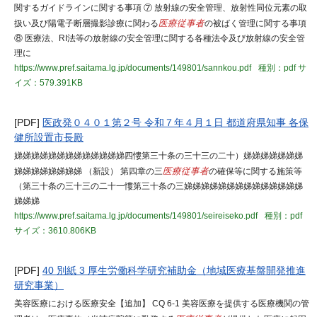
関するガイドラインに関する事項 ⑦ 放射線の安全管理、放射性同位元素の取
扱い及び陽電子断層撮影診療に関わる
医療従事者
の被ばく管理に関する事項
⑧ 医療法、RI法等の放射線の安全管理に関する各種法令及び放射線の安全管
理に
https://www.pref.saitama.lg.jp/documents/149801/sannkou.pdf
種別：pdf
サ
イズ：579.391KB
[PDF]
医政発０４０１第２号 令和７年４月１日 都道府県知事 各保
健所設置市長殿
娣娣娣娣娣娣娣娣娣娣娣娣娣四慺第三十条の三十三の二十）娣娣娣娣娣娣娣
娣娣娣娣娣娣娣娣 （新設） 第四章の三
医療従事者
の確保等に関する施策等
（第三十条の三十三の二十一慺第三十条の三娣娣娣娣娣娣娣娣娣娣娣娣娣娣
娣娣娣
https://www.pref.saitama.lg.jp/documents/149801/seireiseko.pdf
種別：pdf
サイズ：3610.806KB
[PDF]
40 別紙 3 厚生労働科学研究補助金（地域医療基盤開発推進
研究事業）
美容医療における医療安全【追加】 CQ 6-1 美容医療を提供する医療機関の管