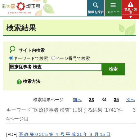
彩の国 埼玉県
緊急・防
情報を探す
メニュー
災
検索結果
サイト内検索
キーワードで検索
ページ番号で検索
検索方法
検索結果ページ
前へ
33
34
35
次へ
キーワード “医療従事者 検査” に対する結果 “1741”件
3
4ページ目
[PDF]
医 政 発 0 31 5 第 ４ 号 平 成 31 年 ３ 月 15 日