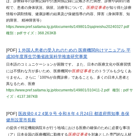
は、診療録等の診療記録や介護関係記録に記載された病歴、診療や調剤の過
程で、患者の身体状況、病状、治療等について、
医療従事者
が知り得た診療
情報や調剤情報、健康診断の結果及び保健指導の内容、障害（身体障害、知
的障害、 精神障害等）
https://www.pref.saitama.lg.jp/documents/149801/2qajireishu20240327.pdf
種別：pdf
サイズ：368.263KB
[PDF]
1 外国人患者の受入れのための 医療機関向けマニュアル 平
成30年度厚生労働省政策科学推進研究事業
日本語のコミュニケーションが困難です。 また、日本の医療文化や医療習慣
には不慣れな方が多いため、医療機関や
医療従事者
とのトラブルも少なくあ
りません。 さらに「100%が自費診療」であることも、多くの日本人患者と
異なるため、医療
https://www.pref.saitama.lg.jp/documents/149801/310411-2.pdf
種別：pdf
サ
イズ：4137.387KB
[PDF]
医政発0 4 2 4第９号 令和８年４月24日 都道府県知事 各保
健所設置市長殿
の提供イ特定機能病院Ｂが行う地域における医療の確保のために必要な事項
（ア）日本全国の医療機関に勤務する
医療従事者
を対象とした専門的な人材