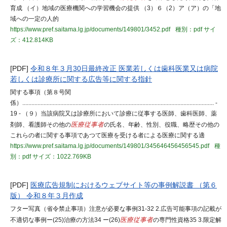
育成 （イ）地域の医療機関への学習機会の提供 （3）６（2）ア（ア）の「地
域への一定の人的
https://www.pref.saitama.lg.jp/documents/149801/3452.pdf
種別：pdf
サイ
ズ：412.814KB
[PDF]
令和８年３月30日最終改正 医業若しくは歯科医業又は病院
若しくは診療所に関する広告等に関する指針
関する事項（第８号関
係）.............................................................................................................................. -
19 - （９）当該病院又は診療所において診療に従事する医師、歯科医師、薬
剤師、看護師その他の
医療従事者
の氏名、年齢、性別、役職、略歴その他の
これらの者に関する事項であつて医療を受ける者による医療に関する適
https://www.pref.saitama.lg.jp/documents/149801/345646456456545.pdf
種
別：pdf
サイズ：1022.769KB
[PDF]
医療広告規制におけるウェブサイト等の事例解説書 （第６
版） 令和８年３月作成
フター写真（省令禁止事項）注意が必要な事例31-32 2.広告可能事項の記載が
不適切な事例ー(25)治療の方法34 ー(26)
医療従事者
の専門性資格35 3.限定解