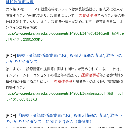
健所設置市長殿
の５第３項）。 （２）設置者等オンライン診療受診施設は、個人又は法人が
設置することが可能であり、設置者について、
医療従事者
であること等の要
件は設定していない。 また、設置者や法人が定めた管理・運営責任者は、オ
ンライン診療受診施
https://www.pref.saitama.lg.jp/documents/149801/247u654246i.pdf
種別：p
df
サイズ：2390.533KB
[PDF]
医療・介護関係事業者における 個人情報の適切な取扱いの
ためのガイダンス
は、すでに「診療情報の提供等に関する指針」が定められている。 これは、
インフォームド・コンセントの理念等を踏まえ、
医療従事者
等が診療情報を
積極的に提供することにより、
医療従事者
と患者等とのより良い信頼関係を
構築すること
https://www.pref.saitama.lg.jp/documents/149801/2gaidansu.pdf
種別：pdf
サイズ：603.811KB
[PDF]
「医療・介護関係事業者における個人情報の 適切な取扱い
のためのガイダンス」に関するＱ＆Ａ（事例集）