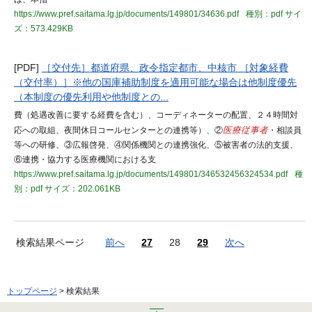
https://www.pref.saitama.lg.jp/documents/149801/34636.pdf
種別：pdf
サイ
ズ：573.429KB
[PDF]
［交付先］都道府県、政令指定都市、中核市 ［対象経費
（交付率）］※他の国庫補助制度を適用可能な場合は他制度優先
（本制度の優先利用や他制度との...
費（処遇改善に要する経費を含む）、コーディネーターの配置、２４時間対
応への取組、夜間休日コールセンターとの連携等）、②
医療従事者
・相談員
等への研修、③広報啓発、④関係機関との連携強化、⑤被害者の法的支援、
⑥連携・協力する医療機関における支
https://www.pref.saitama.lg.jp/documents/149801/346532456324534.pdf
種
別：pdf
サイズ：202.061KB
検索結果ページ
前へ
27
28
29
次へ
トップページ
> 検索結果