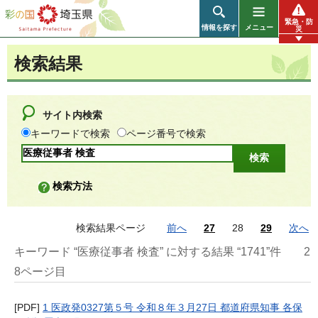
彩の国 埼玉県
緊急・防
情報を探す
メニュー
災
検索結果
サイト内検索
キーワードで検索
ページ番号で検索
検索方法
検索結果ページ
前へ
27
28
29
次へ
キーワード “医療従事者 検査” に対する結果 “1741”件
2
8ページ目
[PDF]
1 医政発0327第５号 令和８年３月27日 都道府県知事 各保