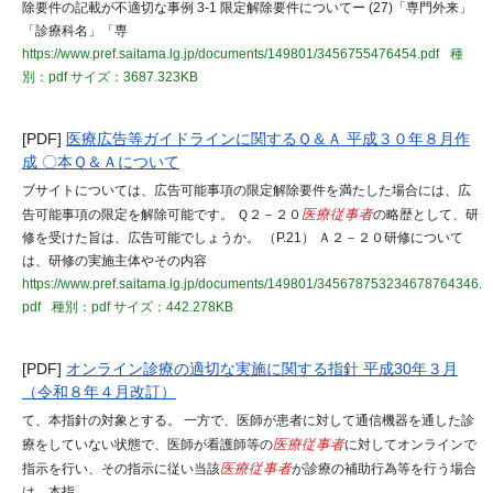
除要件の記載が不適切な事例 3-1 限定解除要件についてー (27)「専門外来」
「診療科名」「専
https://www.pref.saitama.lg.jp/documents/149801/3456755476454.pdf
種
別：pdf
サイズ：3687.323KB
[PDF]
医療広告等ガイドラインに関するＱ＆Ａ 平成３０年８月作
成 〇本Ｑ＆Ａについて
ブサイトについては、広告可能事項の限定解除要件を満たした場合には、広
告可能事項の限定を解除可能です。 Ｑ２－２０
医療従事者
の略歴として、研
修を受けた旨は、広告可能でしょうか。 （P.21） Ａ２－２０研修について
は、研修の実施主体やその内容
https://www.pref.saitama.lg.jp/documents/149801/345678753234678764346.
pdf
種別：pdf
サイズ：442.278KB
[PDF]
オンライン診療の適切な実施に関する指針 平成30年３月
（令和８年４月改訂）
て、本指針の対象とする。 一方で、医師が患者に対して通信機器を通した診
療をしていない状態で、医師が看護師等の
医療従事者
に対してオンラインで
指示を行い、その指示に従い当該
医療従事者
が診療の補助行為等を行う場合
は、本指