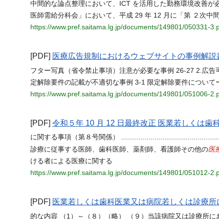
中間的な論点整理において、ICT を活用した勤務環境改善が
医師需給分科会」において、平成 29 年 12 月に「第 ２
https://www.pref.saitama.lg.jp/documents/149801/050331-3.
[PDF]
医療広告規制におけるウェブサイトの事例解説書
フター写真（省令禁止事項）注意が必要な事例 26-27 2.広告可能
定解除要件の記載が不適切な事例 3-1 限定解除要件についてー
https://www.pref.saitama.lg.jp/documents/149801/051006-2.
[PDF]
令和５年 10 月 12 日最終改正 医業若し
に関する事項（第８号関係） ....................................................
医
診療に従事する医師、歯科医師、薬剤師、看護師その他の
ける者による医療に関する
https://www.pref.saitama.lg.jp/documents/149801/051012-2.
[PDF]
医業若しくは歯科医業又は病院若しくは診療所
的な内容 （1）～（８）（略） （９）当該病院又は診療所に