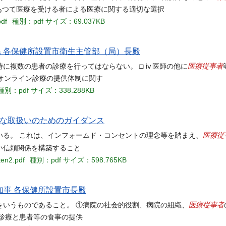
であつて医療を受ける者による医療に関する適切な選択
pdf
種別：pdf
サイズ：69.037KB
府県 各保健所設置市衛生主管部（局）長殿
医療従事者
に複数の患者の診療を行ってはならない。 □ ⅳ医師の他に
．オンライン診療の提供体制に関す
種別：pdf
サイズ：338.288KB
切な取扱いのためのガイダンス
医療従
いる。 これは、インフォームド・コンセントの理念等を踏まえ、
い信頼関係を構築すること
ten2.pdf
種別：pdf
サイズ：598.765KB
県知事 各保健所設置市長殿
医療従事者
をいうものであること。 ①病院の社会的役割、病院の組織、
診療と患者等の食事の提供