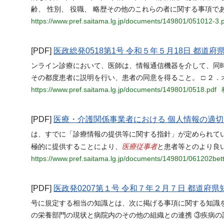
齢、 性別、 役職、 略歴その他のこれらの者に関する事項
https://www.pref.saitama.lg.jp/documents/149801/051012-3.
[PDF]
医政総発0518第1号 令和５年５月18日 都道
ンライン診療において、医師は、情報通信機器を介して、同時
その都度患者に説明を行い、患者の同意を得ること。 □ ２
https://www.pref.saitama.lg.jp/documents/149801/0518.pdf
[PDF]
医療・介護関係事業者における 個人情報の適
は、すでに「診療情報の提供等に関する指針」が定められて
医療従事者
極的に提供することにより、
と患者等とのより良
https://www.pref.saitama.lg.jp/documents/149801/061202bet
[PDF]
医政発0207第１号 令和７年２月７日 都道府
号に規定する相当の知識とは、次に掲げる事項に関する知識
の栄養部門の現状と病院内のその他の組織との連携 ③疾病の