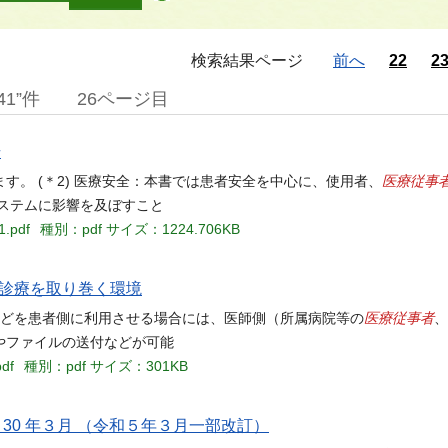
検索結果ページ
前へ
22
2
1”件
26ページ目
号
医療従事
。 (＊2) 医療安全：本書では患者安全を中心に、使用者、
ステムに影響を及ぼすこと
1.pdf
種別：pdf
サイズ：1224.706KB
イン診療を取り巻く環境
医療従事者
などを患者側に利用させる場合には、医師側（所属病院等の
、
やファイルの送付などが可能
pdf
種別：pdf
サイズ：301KB
30 年３月 （令和５年３月一部改訂）