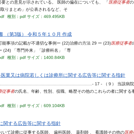
医療従事者
必要との意見が示されている。 医師の偏在についても、 「
の
次中間取りまとめ」が公表されるなど、そ
pdf
種別：pdf
サイズ：469.495KB
 （第3版） 令和５年１０月 作成
医療従事者
事項の記載が不適切な事例ー (22)治療の方法 29 ー (23)
 (24) 「専門外来」「診療科名」「専
pdf
種別：pdf
サイズ：1400.84KB
くは歯科医業又は病院若しくは診療所に関する広告等に関する指針
...........................................................................- 
療従事者
の氏名、年齢、性別、役職、略歴その他のこれらの者に関する
pdf
種別：pdf
サイズ：609.104KB
に関する広告等に関する指針
医療
おいて診療に従事する医師、 歯科医師、 薬剤師 、 看護師その他の