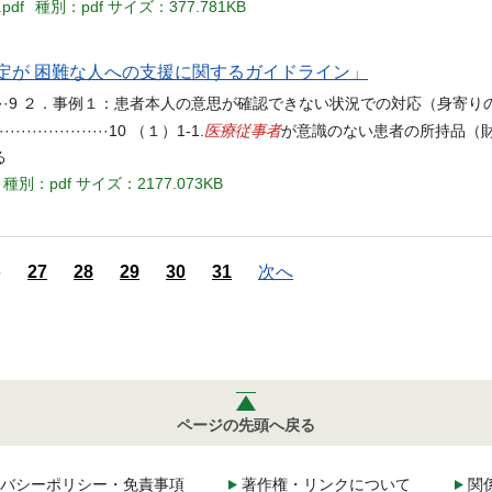
.pdf
種別：pdf
サイズ：377.781KB
定が 困難な人への支援に関するガイドライン」
·························9 ２．事例１：患者本人の意思が確認できない状況での
医療従事者
·························10 （１）1-1.
が意識のない患者の所持品（
る
種別：pdf
サイズ：2177.073KB
6
27
28
29
30
31
次へ
ページの先頭へ戻る
バシーポリシー・免責事項
著作権・リンクについて
関