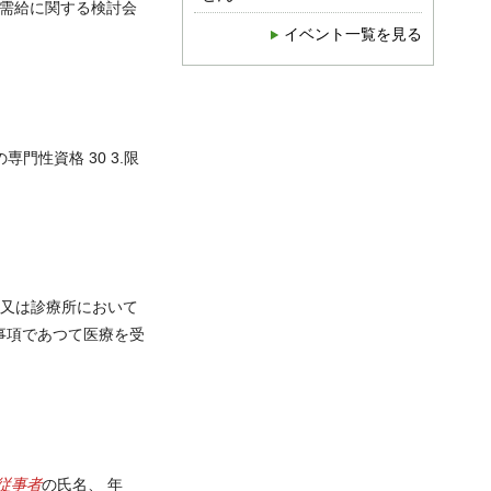
需給に関する検討会
イベント一覧を見る
の専門性資格 30 3.限
17 - （９） 当該病院又は診療所において
事項であつて医療を受
従事者
の氏名、 年