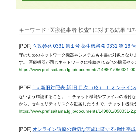
キーワード “医療従事者 検査” に対する結果 “174
[PDF]
医政参発 0331 第１号 薬生機審発 0331 第 16 
守のためのネットワーク機器やシステムも本書の対象となります
す。 医療機器が同じネットワークに接続される他の機器やシ
https://www.pref.saitama.lg.jp/documents/149801/050331-00
[PDF]
1 ○ 新旧対照表 新 旧 目次 （略） Ⅰ オンラ
ないよう確認すること。 ・ チャット機能やファイルの送付
から、セキュリティリスクを勘案したうえで、チャット機能
https://www.pref.saitama.lg.jp/documents/149801/050331-2.
[PDF]
オンライン診療の適切な実施に関する指針 平成 