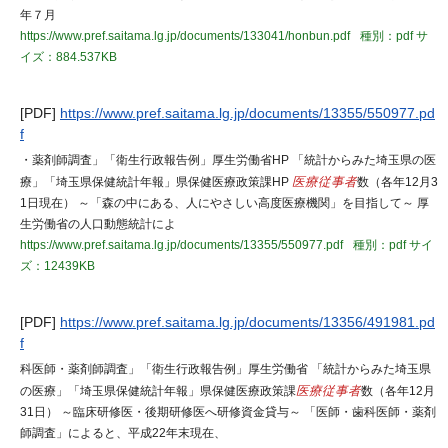
年７月
https://www.pref.saitama.lg.jp/documents/133041/honbun.pdf
種別：pdf
サ
イズ：884.537KB
[PDF]
https://www.pref.saitama.lg.jp/documents/13355/550977.pd
f
・薬剤師調査」「衛生行政報告例」厚生労働省HP 「統計からみた埼玉県の医
療」「埼玉県保健統計年報」県保健医療政策課HP
医療従事者
数（各年12月3
1日現在） ～「森の中にある、人にやさしい高度医療機関」を目指して～ 厚
生労働省の人口動態統計によ
https://www.pref.saitama.lg.jp/documents/13355/550977.pdf
種別：pdf
サイ
ズ：12439KB
[PDF]
https://www.pref.saitama.lg.jp/documents/13356/491981.pd
f
科医師・薬剤師調査」「衛生行政報告例」厚生労働省 「統計からみた埼玉県
の医療」「埼玉県保健統計年報」県保健医療政策課
医療従事者
数（各年12月
31日） ～臨床研修医・後期研修医へ研修資金貸与～ 「医師・歯科医師・薬剤
師調査」によると、平成22年末現在、