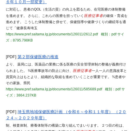
６年１０月一部変更）
に対応し、患者のQOL（生活の質）の向上を図るため、在宅医療の体制整備
を進めます。 さらに、これらの医療を担っていく
医療従事者
の確保・育成を
進めます。 こうした体制整備と併せて、保健指導や健康づくりの継続等を通
じて「健康長寿埼玉
https://www.pref.saitama.lg.jp/documents/126011/2612.pdf
種別：pdf
サイ
ズ：8795.798KB
[PDF]
第２部保健医療の推進
より、 薬局には、医薬品の業務に係る医療の安全管理体制の整備が義務付け
られました。 ¾医療事故等の防止に向け、
医療従事者
一人一人の意識改革と
資質向上はもとより、組織的な取組を進めていくことが重要です。 ¾患者や
その家族、県民
https://www.pref.saitama.lg.jp/documents/126011/585689.pdf
種別：pdf
サ
イズ：3864.237KB
[PDF]
埼玉県地域保健医療計画 （令和６～令和１１年度） （２０
２４～２０２９年度）
制、検査体制、療養体制等の構築に取り組んでまいります。 ２つ目の柱は、