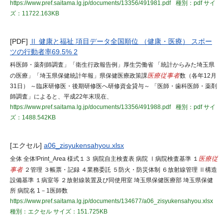
https://www.pref.saitama.lg.jp/documents/13356/491981.pdf
種別：pdf
サイ
ズ：11722.163KB
[PDF]
Ⅱ 健康と福祉 項目データ全国順位 （健康・医療） スポー
ツの行動者率69.5% 2
科医師・薬剤師調査」「衛生行政報告例」厚生労働省 「統計からみた埼玉県
の医療」「埼玉県保健統計年報」県保健医療政策課
医療従事者
数（各年12月
31日） ～臨床研修医・後期研修医へ研修資金貸与～ 「医師・歯科医師・薬剤
師調査」によると、平成22年末現在、
https://www.pref.saitama.lg.jp/documents/13356/491988.pdf
種別：pdf
サイ
ズ：1488.542KB
[エクセル]
a06_zisyukensahyou.xlsx
全体 全体!Print_Area 様式１３ 病院自主検査表 病院 Ⅰ病院検査基準 １
医療従
事者
２管理 ３帳票・記録 ４業務委託 ５防火・防災体制 ６放射線管理 Ⅱ構造
設備基準 １病室等 ２放射線装置及び同使用室 埼玉県保健医療部 埼玉県保健
所 病院名 1－1医師数
https://www.pref.saitama.lg.jp/documents/134677/a06_zisyukensahyou.xlsx
種別：エクセル
サイズ：151.725KB