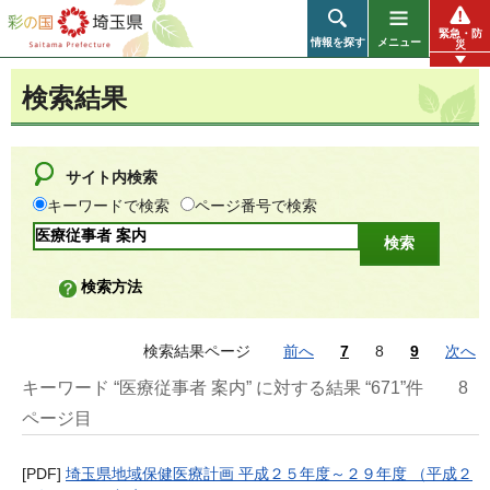
彩の国 埼玉県
緊急・防
情報を探す
メニュー
災
検索結果
サイト内検索
キーワードで検索
ページ番号で検索
検索方法
検索結果ページ
前へ
7
8
9
次へ
キーワード “医療従事者 案内” に対する結果 “671”件
8
ページ目
[PDF]
埼玉県地域保健医療計画 平成２５年度～２９年度 （平成２