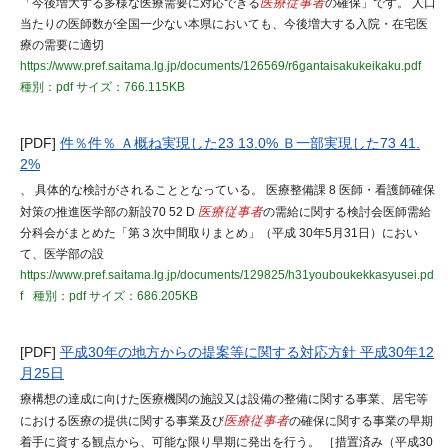
「今後増大する多様な医療需要に対応できる
医療従事者
の確保」です。 人口
当たりの医師数が全国一少ない本県においても、今後増大する入院・在宅医
療の需要に適切
https://www.pref.saitama.lg.jp/documents/126569/r6gantaisakukeikaku.pdf
種別：pdf
サイズ：766.115KB
[PDF]
件％件％ Ａ概ね実現した23 13.0% Ｂ一部実現した73 41.
2%
、 具体的な検討がされることとなっている。 医療整備課 8 医師・看護師確保
対策の推進医学部の新設70 52 D
医療従事者
の需給に関する検討会医師需給
分科会がまとめた「第３次中間取りまとめ」（平成 30年5月31日）におい
て、医学部の設
https://www.pref.saitama.lg.jp/documents/129825/h31youboukekkasyusei.pd
f
種別：pdf
サイズ：686.205KB
[PDF]
平成30年の地方からの提案等に関する対応方針 平成30年12
月25日
療構想の達成に向けた医療機関の施設又は設備の整備に関する事業、居宅等
における医療の提供に関する事業及び
医療従事者
の確保に関する事業の早期
着手に資する観点から、可能な限り早期に発出を行う。 ［措置済み（平成30