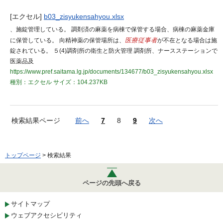
[エクセル]
b03_zisyukensahyou.xlsx
、施錠管理している。 調剤済の麻薬を病棟で保管する場合、病棟の麻薬金庫
に保管している。 向精神薬の保管場所は、
医療従事者
が不在となる場合は施
錠されている。 ５(4)調剤所の衛生と防火管理 調剤所、ナースステーションで
医薬品及
https://www.pref.saitama.lg.jp/documents/134677/b03_zisyukensahyou.xlsx
種別：エクセル
サイズ：104.237KB
検索結果ページ
前へ
7
8
9
次へ
トップページ
> 検索結果
ページの先頭へ戻る
サイトマップ
ウェブアクセシビリティ