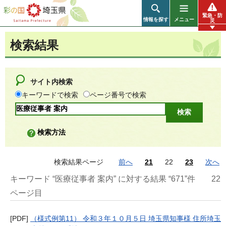
彩の国 埼玉県
緊急・防
情報を探す
メニュー
災
検索結果
サイト内検索
キーワードで検索
ページ番号で検索
検索方法
検索結果ページ
前へ
21
22
23
次へ
キーワード “医療従事者 案内” に対する結果 “671”件
22
ページ目
[PDF]
（様式例第11） 令和３年１０月５日 埼玉県知事様 住所埼玉