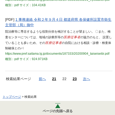
種別：pdf
サイズ：104.41KB
[PDF]
1 事務連絡 令和２年９月４日 都道府県 各保健所設置市衛生
主管部（局）御中
院治療等に専念するような役割分担を検討することが望ましい。 〇また、検
査センターについては、地域の診療所等の
医療従事者
の協力のもと、 設置し
ていることも多いため、その
医療従事者
の自院における相談・診療・検査体
制確保とのバ
https://www.pref.saitama.lg.jp/documents/187333/20200904_taiseiseibi.pdf
種別：pdf
サイズ：924.971KB
検索結果ページ
前へ
21
22
23
次へ
トップページ
> 検索結果
ページの先頭へ戻る