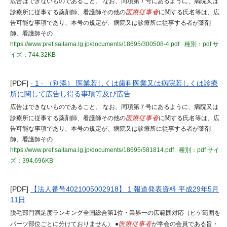
広告はできないものであること。 なお、同項第７号にあるように、病院又は
診療所に従事する薬剤師、看護師その他の
医療従事者
に関する氏名等は、広
告可能な事項であり、本号の規定が、病院又は診療所に従事する者が薬剤
師、看護師その
https://www.pref.saitama.lg.jp/documents/18695/300508-4.pdf
種別：pdf
サ
イズ：744.32KB
[PDF]
- 1 - （別添） 医業若しくは歯科医業又は病院若しくは診療
所に関して広告し得る事項等及び広告
広告はできないものであること。 なお、同項第７号にあるように、病院又は
診療所に従事する薬剤師、看護師その他の
医療従事者
に関する氏名等は、広
告可能な事項であり、本号の規定が、病院又は診療所に従事する者が薬剤
師、看護師その
https://www.pref.saitama.lg.jp/documents/18695/581814.pdf
種別：pdf
サイ
ズ：394.696KB
[PDF]
【法人番号4021005002918】 1 報道発表資料 平成29年5月
11日
脱毛部門満足度ランキング全国総合第1位・業界一の広範囲対応（ヒゲ範囲を
パーツ部位ごとに分けておりません） ●
医療従事者
が学会の会員である旨・