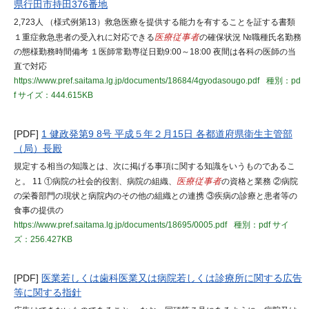
県行田市持田376番地
2,723人 （様式例第13）救急医療を提供する能力を有することを証する書類
１重症救急患者の受入れに対応できる
医療従事者
の確保状況 №職種氏名勤務
の態様勤務時間備考 １医師常勤専従日勤9:00～18:00 夜間は各科の医師の当
直で対応
https://www.pref.saitama.lg.jp/documents/18684/4gyodasougo.pdf
種別：pd
f
サイズ：444.615KB
[PDF]
1 健政発第9 8号 平成５年２月15日 各都道府県衛生主管部
（局）長殿
規定する相当の知識とは、次に掲げる事項に関する知識をいうものであるこ
と。 11 ①病院の社会的役割、病院の組織、
医療従事者
の資格と業務 ②病院
の栄養部門の現状と病院内のその他の組織との連携 ③疾病の診療と患者等の
食事の提供の
https://www.pref.saitama.lg.jp/documents/18695/0005.pdf
種別：pdf
サイ
ズ：256.427KB
[PDF]
医業若しくは歯科医業又は病院若しくは診療所に関する広告
等に関する指針