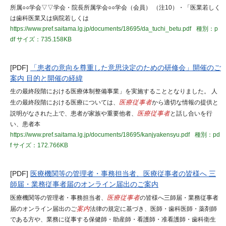
所属○○学会▽▽学会・院長所属学会○○学会（会員） （注10）・「医業若しく
は歯科医業又は病院若しくは
https://www.pref.saitama.lg.jp/documents/18695/da_tuchi_betu.pdf
種別：p
df
サイズ：735.158KB
[PDF]
「患者の意向を尊重した意思決定のための研修会」開催のご
案内 目的と開催の経緯
生の最終段階における医療体制整備事業」を実施することとなりました。 人
生の最終段階における医療については、
医療従事者
から適切な情報の提供と
説明がなされた上で、患者が家族や重要他者、
医療従事者
と話し合いを行
い、患者本
https://www.pref.saitama.lg.jp/documents/18695/kanjyakensyu.pdf
種別：pd
f
サイズ：172.766KB
[PDF]
医療機関等の管理者・事務担当者、医療従事者の皆様へ 三
師届・業務従事者届のオンライン届出のご案内
医療機関等の管理者・事務担当者、
医療従事者
の皆様へ三師届・業務従事者
届のオンライン届出のご
案内
法律の規定に基づき、医師・歯科医師・薬剤師
である方や、業務に従事する保健師・助産師・看護師・准看護師・歯科衛生