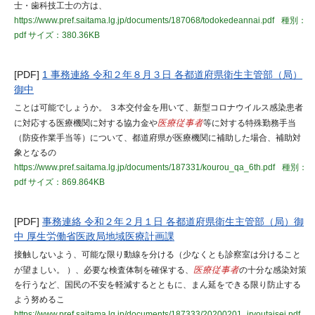
士・歯科技工士の方は、
https://www.pref.saitama.lg.jp/documents/187068/todokedeannai.pdf
種別：
pdf
サイズ：380.36KB
[PDF]
1 事務連絡 令和２年８月３日 各都道府県衛生主管部（局）
御中
ことは可能でしょうか。 ３本交付金を用いて、新型コロナウイルス感染患者
に対応する医療機関に対する協力金や
医療従事者
等に対する特殊勤務手当
（防疫作業手当等）について、都道府県が医療機関に補助した場合、補助対
象となるの
https://www.pref.saitama.lg.jp/documents/187331/kourou_qa_6th.pdf
種別：
pdf
サイズ：869.864KB
[PDF]
事務連絡 令和２年２月１日 各都道府県衛生主管部（局）御
中 厚生労働省医政局地域医療計画課
接触しないよう、可能な限り動線を分ける（少なくとも診察室は分けること
が望ましい。 ）、必要な検査体制を確保する、
医療従事者
の十分な感染対策
を行うなど、国民の不安を軽減するとともに、まん延をできる限り防止する
よう努めるこ
https://www.pref.saitama.lg.jp/documents/187333/20200201_iryoutaisei.pdf