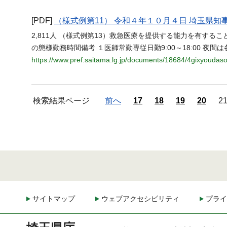
[PDF]
（様式例第11） 令和４年１０月４日 埼玉県知
2,811人 （様式例第13）救急医療を提供する能力を有する
の態様勤務時間備考 １医師常勤専従日勤9:00～18:00 夜
https://www.pref.saitama.lg.jp/documents/18684/4gixyoudas
検索結果ページ
前へ
17
18
19
20
2
サイトマップ
ウェブアクセシビリティ
プライ