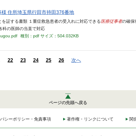
事様 住所埼玉県行田市持田376番地
医療従事者
ことを証する書類 １重症救急患者の受入れに対応できる
の確保
間は各科の医師の当直で対応
ougou.pdf
種別：pdf
サイズ：504.032KB
1
22
23
24
25
26
次へ
ページの先頭へ戻る
バシーポリシー・免責事項
著作権・リンクについて
関