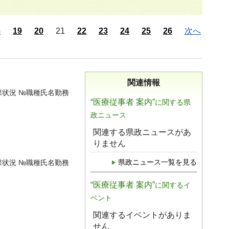
8
19
20
21
22
23
24
25
26
次へ
関連情報
保状況 №職種氏名勤務
“医療従事者 案内”
に関する県
政ニュース
関連する県政ニュースがあ
りません
県政ニュース一覧を見る
保状況 №職種氏名勤務
“医療従事者 案内”
に関するイ
ベント
関連するイベントがありま
せん