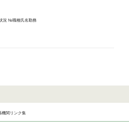
状況 №職種氏名勤務
係機関リンク集