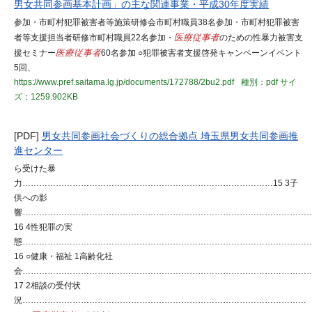
男女共同参画基本計画」の主な関連事業・平成30年度実績
参加・市町村犯罪被害者等施策研修会市町村職員38名参加・市町村犯罪被害
者等支援担当者研修市町村職員22名参加・
医療従事者
のための性暴力被害支
援セミナー
医療従事者
60名参加 ○犯罪被害者支援啓発キャンペーンイベント
5回、
https://www.pref.saitama.lg.jp/documents/172788/2bu2.pdf
種別：pdf
サイ
ズ：1259.902KB
[PDF]
男女共同参画社会づくりの総合拠点 埼玉県男女共同参画推
進センター
ら受けた暴
力………………………………………………………………………………15 3子
供への影
響…………………………………………………………………………………………
16 4性犯罪の実
態…………………………………………………………………………………………
16 ○健康・福祉 1高齢化社
会…………………………………………………………………………………………
17 2相談の受付状
況…………………………………………………………………………………………