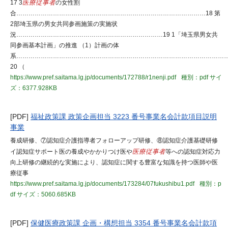
17 3
医療従事者
の女性割
合…………………………………………………………………………………18 第
2部埼玉県の男女共同参画施策の実施状
況………………………………………………………………19 1「埼玉県男女共
同参画基本計画」の推進 （1）計画の体
系…………………………………………………………………………………………
20 （
https://www.pref.saitama.lg.jp/documents/172788/r1nenji.pdf
種別：pdf
サイ
ズ：6377.928KB
[PDF]
福祉政策課 政策企画担当 3223 番号事業名会計款項目説明
事業
養成研修、⑦認知症介護指導者フォローアップ研修、⑧認知症介護基礎研修
イ認知症サポート医の養成やかかりつけ医や
医療従事者
等への認知症対応力
向上研修の継続的な実施により、認知症に関する豊富な知識を持つ医師や医
療従事
https://www.pref.saitama.lg.jp/documents/173284/07fukushibu1.pdf
種別：p
df
サイズ：5060.685KB
[PDF]
保健医療政策課 企画・構想担当 3354 番号事業名会計款項