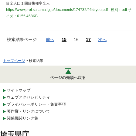
目全人口１回目接種率全人
https://www.pref.saitama.lg.jp/documents/174732/46siryou.pdf
種別：pdf
サ
イズ：6155.458KB
検索結果ページ
前へ
15
16
17
次へ
トップページ
> 検索結果
ページの先頭へ戻る
サイトマップ
ウェブアクセシビリティ
プライバシーポリシー・免責事項
著作権・リンクについて
関係機関リンク集
埼玉県庁