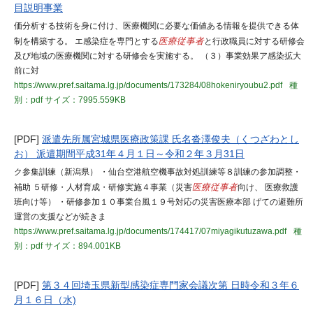
目説明事業
価分析する技術を身に付け、医療機関に必要な価値ある情報を提供できる体
制を構築する。 エ感染症を専門とする
医療従事者
と行政職員に対する研修会
及び地域の医療機関に対する研修会を実施する。 （３）事業効果ア感染拡大
前に対
https://www.pref.saitama.lg.jp/documents/173284/08hokeniryoubu2.pdf
種
別：pdf
サイズ：7995.559KB
[PDF]
派遣先所属宮城県医療政策課 氏名沓澤俊夫（くつざわとし
お） 派遣期間平成31年４月１日～令和２年３月31日
ク参集訓練（新潟県） ・仙台空港航空機事故対処訓練等８訓練の参加調整・
補助 ５研修・人材育成・研修実施４事業（災害
医療従事者
向け、 医療救護
班向け等） ・研修参加１０事業台風１９号対応の災害医療本部 げての避難所
運営の支援などが続きま
https://www.pref.saitama.lg.jp/documents/174417/07miyagikutuzawa.pdf
種
別：pdf
サイズ：894.001KB
[PDF]
第３４回埼玉県新型感染症専門家会議次第 日時令和３年６
月１６日（水)