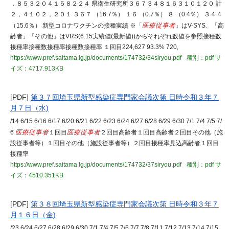
，８５３２０４１５８２２４ 県衛生研究所３６７３４８１６３１０１２０ 計
２，４１０２，２０１ ３６７ （16.7％） １６ （0.7％） ８ （0.4％） ３４４
（15.6％） 新型コロナワクチンの接種実績 ※「
医療従事者
」はV-SYS、「高
齢者」「その他」はVRS(6.15実績値(最新値))からそれぞれ数値を参照接種数
接種率接種数接種率接種数接種率 １回目224,627 93.3% 720,
https://www.pref.saitama.lg.jp/documents/174732/34siryou.pdf
種別：pdf
サ
イズ：4717.913KB
[PDF]
第３７回埼玉県新型感染症専門家会議次第 日時令和３年７
月７日（水)
/14 6/15 6/16 6/17 6/20 6/21 6/22 6/23 6/24 6/27 6/28 6/29 6/30 7/1 7/4 7/5 7/
6
医療従事者
１回目
医療従事者
２回目高齢者１回目高齢者２回目その他（施
設従事者等）１回目その他（施設従事者等）２回目接種率見込高齢者１回目
接種率
https://www.pref.saitama.lg.jp/documents/174732/37siryou.pdf
種別：pdf
サ
イズ：4510.351KB
[PDF]
第３８回埼玉県新型感染症専門家会議次第 日時令和３年７
月１６日（金)
/23 6/24 6/27 6/28 6/29 6/30 7/1 7/4 7/5 7/6 7/7 7/8 7/11 7/12 7/13 7/14 7/15