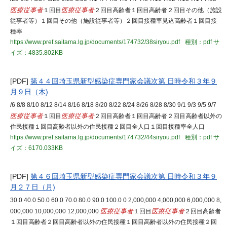
医療従事者
１回目
医療従事者
２回目高齢者１回目高齢者２回目その他（施設
従事者等）１回目その他（施設従事者等）２回目接種率見込高齢者１回目接
種率
https://www.pref.saitama.lg.jp/documents/174732/38siryou.pdf
種別：pdf
サ
イズ：4835.802KB
[PDF]
第４４回埼玉県新型感染症専門家会議次第 日時令和３年９
月９日（木)
/6 8/8 8/10 8/12 8/14 8/16 8/18 8/20 8/22 8/24 8/26 8/28 8/30 9/1 9/3 9/5 9/7
医療従事者
１回目
医療従事者
２回目高齢者１回目高齢者２回目高齢者以外の
住民接種１回目高齢者以外の住民接種２回目全人口１回目接種率全人口
https://www.pref.saitama.lg.jp/documents/174732/44siryou.pdf
種別：pdf
サ
イズ：6170.033KB
[PDF]
第４６回埼玉県新型感染症専門家会議次第 日時令和３年９
月２７日（月)
30.0 40.0 50.0 60.0 70.0 80.0 90.0 100.0 0 2,000,000 4,000,000 6,000,000 8,
000,000 10,000,000 12,000,000
医療従事者
１回目
医療従事者
２回目高齢者
１回目高齢者２回目高齢者以外の住民接種１回目高齢者以外の住民接種２回