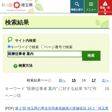
彩の国 埼玉県
緊急・防
情報を探す
メニュー
災
検索結果
サイト内検索
キーワードで検索
ページ番号で検索
検索方法
検索結果ページ
前へ
15
16
17
次へ
キーワード “医療従事者 案内” に対する結果 “671”件
16
ページ目
[PDF]
第 2 部 埼玉県の男女共同参画施策の実施状況 24 2「埼玉県