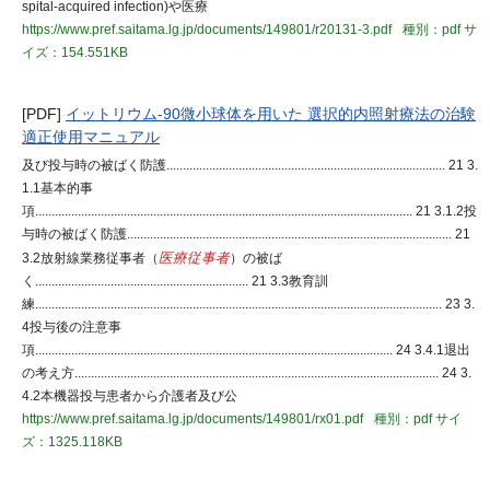
spital-acquired infection)や医療
https://www.pref.saitama.lg.jp/documents/149801/r20131-3.pdf
種別：pdf
サ
イズ：154.551KB
[PDF]
イットリウム-90微小球体を用いた 選択的内照射療法の治験
適正使用マニュアル
及び投与時の被ばく防護..................................................................................... 21 3.
1.1基本的事
項................................................................................................................... 21 3.1.2投
与時の被ばく防護................................................................................................... 21
3.2放射線業務従事者（
医療従事者
）の被ば
く................................................................. 21 3.3教育訓
練............................................................................................................................ 23 3.
4投与後の注意事
項............................................................................................................. 24 3.4.1退出
の考え方............................................................................................................... 24 3.
4.2本機器投与患者から介護者及び公
https://www.pref.saitama.lg.jp/documents/149801/rx01.pdf
種別：pdf
サイ
ズ：1325.118KB