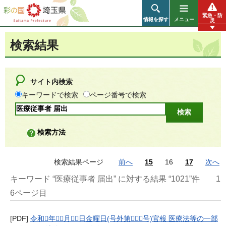
彩の国 埼玉県
緊急・防
情報を探す
メニュー
災
検索結果
サイト内検索
キーワードで検索
ページ番号で検索
検索方法
検索結果ページ
前へ
15
16
17
次へ
キーワード “医療従事者 届出” に対する結果 “1021”件
1
6ページ目
[PDF]
令和年月日金曜日(号外第号)官報 医療法等の一部