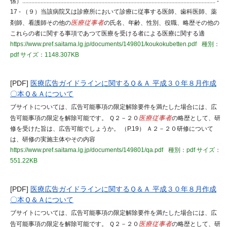
係）............................................................................................................................... -
17 - （９）当該病院又は診療所において診療に従事する医師、歯科医師、薬
剤師、看護師その他の
医療従事者
の氏名、年齢、性別、役職、略歴その他の
これらの者に関する事項であつて医療を受ける者による医療に関する適
https://www.pref.saitama.lg.jp/documents/149801/koukokubetten.pdf
種別：
pdf
サイズ：1148.307KB
[PDF]
医療広告ガイドラインに関するＱ＆Ａ 平成３０年８月作成
〇本Ｑ＆Ａについて
ブサイトについては、広告可能事項の限定解除要件を満たした場合には、広
告可能事項の限定を解除可能です。 Ｑ２－２０
医療従事者
の略歴として、研
修を受けた旨は、広告可能でしょうか。 （P.19） Ａ２－２０研修について
は、研修の実施主体やその内容
https://www.pref.saitama.lg.jp/documents/149801/qa.pdf
種別：pdf
サイズ：
551.22KB
[PDF]
医療広告ガイドラインに関するＱ＆Ａ 平成３０年８月作成
〇本Ｑ＆Ａについて
ブサイトについては、広告可能事項の限定解除要件を満たした場合には、広
告可能事項の限定を解除可能です。 Ｑ２－２０
医療従事者
の略歴として、研