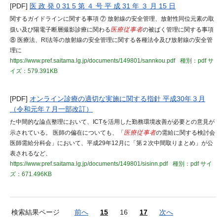
[PDF]
医 政 発 0 31 5 第 ４ 号 平 成 31 年 ３ 月 15 日
関するガイドラインに関する事項 ⑦ 放射線の安全管理、放射性同位元素の取
扱い及び陽電子断層撮影診療に関わる
医療従事者
の被ばく管理に関する事項
⑧ 医療法、RI法等の放射線の安全管理に関する各種法令及び放射線の安全管
理に
https://www.pref.saitama.lg.jp/documents/149801/sannkou.pdf
種別：pdf
サ
イズ：579.391KB
[PDF]
オンライン診療の適切な実施に関する指針 平成30年３月
（令和元年７月一部改訂）
た中間的な論点整理において、ICTを活用した勤務環境改善が必要との意見が
示されている。 医師の偏在についても、「
医療従事者
の需給に関する検討会
医師需給分科会」において、平成29年12月に「第２次中間取りまとめ」が公
表されるなど、
https://www.pref.saitama.lg.jp/documents/149801/sisinn.pdf
種別：pdf
サイ
ズ：671.496KB
検索結果ページ
前へ
15
16
17
次へ