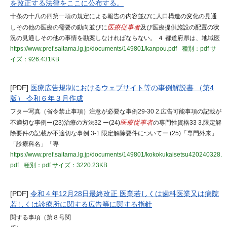
を改正する法律をここに公布する。
十条の十八の四第一項の規定による報告の内容並びに人口構造の変化の見通
しその他の医療の需要の動向並びに
医療従事者
及び医療提供施設の配置の状
況の見通しその他の事情を勘案しなければならない。 ４ 都道府県は、地域医
https://www.pref.saitama.lg.jp/documents/149801/kanpou.pdf
種別：pdf
サ
イズ：926.431KB
[PDF]
医療広告規制におけるウェブサイト等の事例解説書 （第4
版） 令和６年３月作成
フター写真（省令禁止事項）注意が必要な事例29-30 2.広告可能事項の記載が
不適切な事例ー(23)治療の方法32 ー(24)
医療従事者
の専門性資格33 3.限定解
除要件の記載が不適切な事例 3-1 限定解除要件についてー (25)「専門外来」
「診療科名」「専
https://www.pref.saitama.lg.jp/documents/149801/kokokukaisetsu420240328.
pdf
種別：pdf
サイズ：3220.23KB
[PDF]
令和４年12月28日最終改正 医業若しくは歯科医業又は病院
若しくは診療所に関する広告等に関する指針
関する事項（第８号関