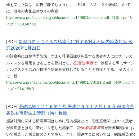
修を受けた旨は、広告可能でしょうか。 （P.19） Ａ２－２０研修について
は、研修の実施主体やその内容
https://www.pref.saitama.lg.jp/documents/149801/qakaitei.pdf
種別：pdf
サ
イズ：368.587KB
[PDF]
新型コロナウイルス感染症に対する対応と院内感染対策 改
訂2020年1月21日
の診察時には標準予防策、つまり呼吸器症状を呈する患者本人にはサージカ
ルマスクを着用させることを原則とし、
医療従事者
は、診察する際にサージ
カルマスクを含めた標準予防策を実施していることを前提とする。 そのうえ
で、新
https://www.pref.saitama.lg.jp/documents/149801/r20131-2.pdf
種別：pdf
サ
イズ：914.15KB
[PDF]
医政地発１２１９第１号 平成２６年１２月１９日 都道府県
各政令市衛生主管部（局）長殿
感染対策に関する留意事項はじめに院内感染とは、①医療機関において患者
が原疾患とは別に新たにり患した感染症、②
医療従事者
等が医療機関内にお
いて感染した感染症のことであり、昨今、関連学会においては、病院感染 (ho