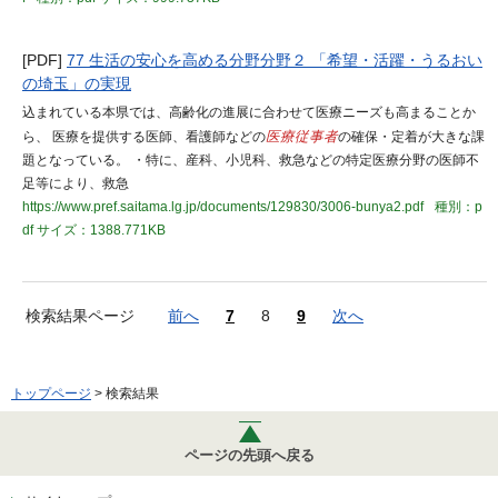
[PDF]
77 生活の安心を高める分野分野２ 「希望・活躍・うるおい
の埼玉」の実現
込まれている本県では、高齢化の進展に合わせて医療ニーズも高まることか
ら、 医療を提供する医師、看護師などの
医療従事者
の確保・定着が大きな課
題となっている。 ・特に、産科、小児科、救急などの特定医療分野の医師不
足等により、救急
https://www.pref.saitama.lg.jp/documents/129830/3006-bunya2.pdf
種別：p
df
サイズ：1388.771KB
検索結果ページ
前へ
7
8
9
次へ
トップページ
> 検索結果
ページの先頭へ戻る