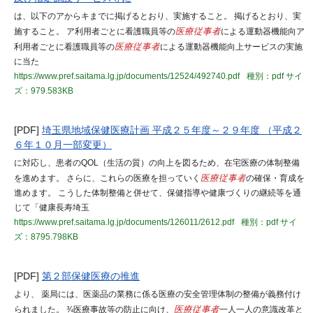
は、以下のアからキまでに掲げるとおり、実施すること。 掲げるとおり、実
施すること。 ア利用者ごとに看護職員等の
医療従事者
による運動器機能向ア
利用者ごとに看護職員等の
医療従事者
による運動器機能向上サービスの実施
に当た
https://www.pref.saitama.lg.jp/documents/12524/492740.pdf
種別：pdf
サイ
ズ：979.583KB
[PDF]
埼玉県地域保健医療計画 平成２５年度～２９年度 （平成２
６年１０月一部変更）
に対応し、患者のQOL（生活の質）の向上を図るため、在宅医療の体制整備
を進めます。 さらに、これらの医療を担っていく
医療従事者
の確保・育成を
進めます。 こうした体制整備と併せて、保健指導や健康づくりの継続等を通
じて「健康長寿埼玉
https://www.pref.saitama.lg.jp/documents/126011/2612.pdf
種別：pdf
サイ
ズ：8795.798KB
[PDF]
第２部保健医療の推進
より、 薬局には、医薬品の業務に係る医療の安全管理体制の整備が義務付け
られました。 ¾医療事故等の防止に向け、
医療従事者
一人一人の意識改革と