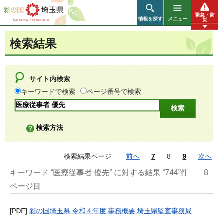
彩の国 埼玉県
緊急・防
情報を探す
メニュー
災
検索結果
サイト内検索
キーワードで検索
ページ番号で検索
検索方法
検索結果ページ
前へ
7
8
9
次へ
キーワード “医療従事者 優先” に対する結果 “744”件
8
ページ目
[PDF]
彩の国埼玉県 令和４年度 事務概要 埼玉県監査事務局