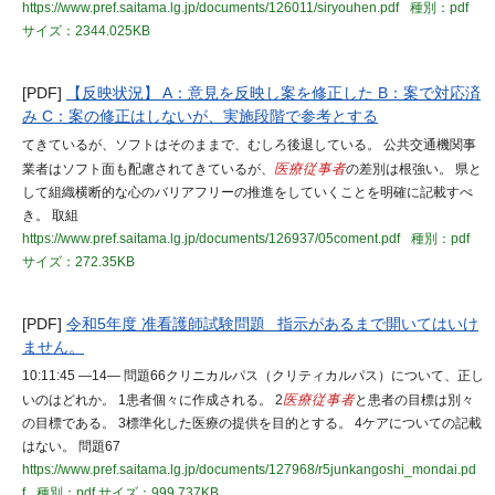
https://www.pref.saitama.lg.jp/documents/126011/siryouhen.pdf
種別：pdf
サイズ：2344.025KB
[PDF]
【反映状況】 A：意見を反映し案を修正した B：案で対応済
み C：案の修正はしないが、実施段階で参考とする
てきているが、ソフトはそのままで、むしろ後退している。 公共交通機関事
業者はソフト面も配慮されてきているが、
医療従事者
の差別は根強い。 県と
して組織横断的な心のバリアフリーの推進をしていくことを明確に記載すべ
き。 取組
https://www.pref.saitama.lg.jp/documents/126937/05coment.pdf
種別：pdf
サイズ：272.35KB
[PDF]
令和5年度 准看護師試験問題 指示があるまで開いてはいけ
ません。
10:11:45 ―14― 問題66クリニカルパス（クリティカルパス）について、正し
いのはどれか。 1患者個々に作成される。 2
医療従事者
と患者の目標は別々
の目標である。 3標準化した医療の提供を目的とする。 4ケアについての記載
はない。 問題67
https://www.pref.saitama.lg.jp/documents/127968/r5junkangoshi_mondai.pd
f
種別：pdf
サイズ：999.737KB