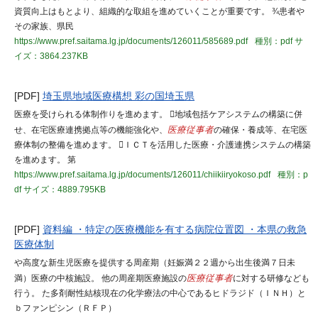
資質向上はもとより、組織的な取組を進めていくことが重要です。 ¾患者や
その家族、県民
https://www.pref.saitama.lg.jp/documents/126011/585689.pdf
種別：pdf
サ
イズ：3864.237KB
[PDF]
埼玉県地域医療構想 彩の国埼玉県
医療を受けられる体制作りを進めます。 地域包括ケアシステムの構築に併
せ、在宅医療連携拠点等の機能強化や、
医療従事者
の確保・養成等、在宅医
療体制の整備を進めます。 ＩＣＴを活用した医療・介護連携システムの構築
を進めます。 第
https://www.pref.saitama.lg.jp/documents/126011/chiikiiryokoso.pdf
種別：p
df
サイズ：4889.795KB
[PDF]
資料編 ・特定の医療機能を有する病院位置図 ・本県の救急
医療体制
や高度な新生児医療を提供する周産期（妊娠満２２週から出生後満７日未
満）医療の中核施設。 他の周産期医療施設の
医療従事者
に対する研修なども
行う。 た多剤耐性結核現在の化学療法の中心であるヒドラジド（ＩＮＨ）と
ｂファンピシン（ＲＦＰ）