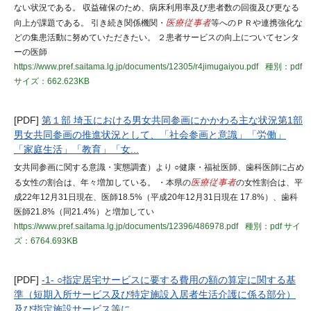
ない状況である。 収益確保のため、病床利用率及び患者数の回復及び更なる
向上が課題である。 引き続き関係機関・
医療従事者
等へのＰＲや連携強化な
どの集患活動に努めていただきたい。 ２患者サービスの向上についてセンタ
ーの医師
https://www.pref.saitama.lg.jp/documents/12305/r4jimugaiyou.pdf
種別：pdf
サイズ：662.623KB
[PDF]
第１部 埼玉における男女共同参画にかかわる主な状況第1部
男女共同参画の推進状況として、「社会参画と意識」「労働」
「家庭生活」「教育」「女...
女共同参画に関する意識・実態調査）より ○健康・福祉医師、歯科医師に占め
る女性の割合は、年々増加している。 ・本県の
医療従事者
の女性割合は、平
成22年12月31日現在、医師18.5%（平成20年12月31日現在 17.8%）、歯科
医師21.8%（同21.4%）と増加してい
https://www.pref.saitama.lg.jp/documents/12396/486978.pdf
種別：pdf
サイ
ズ：6764.693KB
[PDF]
-1- ○指定居宅サービスに要する費用の額の算定に関する基
準（短期入所サービス及び特定施設入居者生活介護に係る部分）
及び指定施設サービス等に