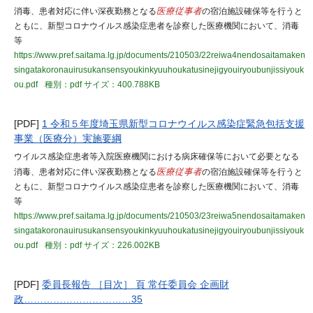
消毒、患者対応に伴い深夜勤務となる
医療従事者
の宿泊施設確保等を行うと
ともに、新型コロナウイルス感染症患者を診察した医療機関において、消毒
等
https://www.pref.saitama.lg.jp/documents/210503/22reiwa4nendosaitamaken
singatakoronauirusukansensyoukinkyuuhoukatusinejigyouiryoubunjissiyouk
ou.pdf
種別：pdf
サイズ：400.788KB
[PDF]
1 令和５年度埼玉県新型コロナウイルス感染症緊急包括支援
事業（医療分）実施要綱
ウイルス感染症患者等入院医療機関における病床確保等において必要となる
消毒、患者対応に伴い深夜勤務となる
医療従事者
の宿泊施設確保等を行うと
ともに、新型コロナウイルス感染症患者を診察した医療機関において、消毒
等
https://www.pref.saitama.lg.jp/documents/210503/23reiwa5nendosaitamaken
singatakoronauirusukansensyoukinkyuuhoukatusinejigyouiryoubunjissiyouk
ou.pdf
種別：pdf
サイズ：226.002KB
[PDF]
委員長報告 ［目次］ 頁 常任委員会 企画財
政……………………………35