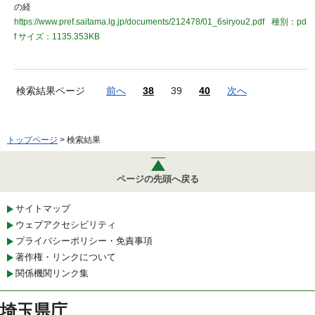
の経
https://www.pref.saitama.lg.jp/documents/212478/01_6siryou2.pdf
種別：pd
f
サイズ：1135.353KB
検索結果ページ
前へ
38
39
40
次へ
トップページ
> 検索結果
ページの先頭へ戻る
サイトマップ
ウェブアクセシビリティ
プライバシーポリシー・免責事項
著作権・リンクについて
関係機関リンク集
埼玉県庁