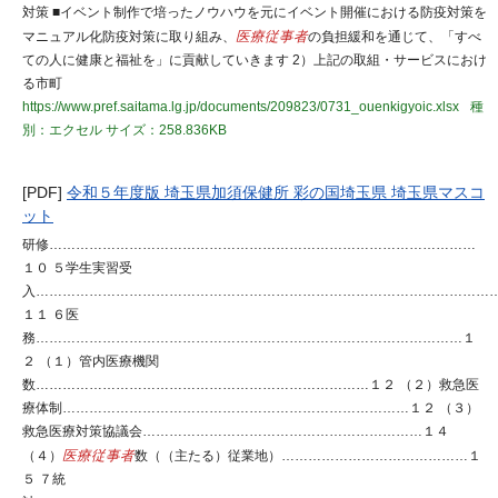
対策 ■イベント制作で培ったノウハウを元にイベント開催における防疫対策を
マニュアル化防疫対策に取り組み、
医療従事者
の負担緩和を通じて、「すべ
ての人に健康と福祉を」に貢献していきます 2）上記の取組・サービスにおけ
る市町
https://www.pref.saitama.lg.jp/documents/209823/0731_ouenkigyoic.xlsx
種
別：エクセル
サイズ：258.836KB
[PDF]
令和５年度版 埼玉県加須保健所 彩の国埼玉県 埼玉県マスコ
ット
研修……………………………………………………………………………………
１０ ５学生実習受
入…………………………………………………………………………………………
１１ ６医
務……………………………………………………………………………………１
２ （１）管内医療機関
数…………………………………………………………………１２ （２）救急医
療体制……………………………………………………………………１２ （３）
救急医療対策協議会………………………………………………………１４
（４）
医療従事者
数（（主たる）従業地）……………………………………１
５ ７統