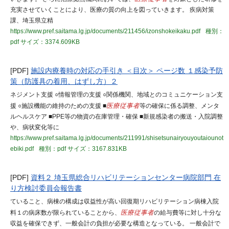
充実させていくことにより、医療の質の向上を図っていきます。 疾病対策
課、埼玉県立精
https://www.pref.saitama.lg.jp/documents/211456/izonshokeikaku.pdf
種別：
pdf
サイズ：3374.609KB
[PDF]
施設内療養時の対応の手引き ＜目次＞ ページ数 １感染予防
策（防護具の着用、はずし方）２
ネジメント支援 ○情報管理の支援 ○関係機関、地域とのコミュニケーション支
援 ○施設機能の維持のための支援 ■
医療従事者
等の確保に係る調整、メンタ
ルヘルスケア ■PPE等の物資の在庫管理・確保 ■新規感染者の搬送・入院調整
や、病状変化等に
https://www.pref.saitama.lg.jp/documents/211991/shisetsunairyouyoutaiounot
ebiki.pdf
種別：pdf
サイズ：3167.831KB
[PDF]
資料２ 埼玉県総合リハビリテーションセンター病院部門 在
り方検討委員会報告書
ていること、病棟の構成は収益性が高い回復期リハビリテーション病棟入院
料１の病床数が限られていることから、
医療従事者
の給与費等に対し十分な
収益を確保できず、一般会計の負担が必要な構造となっている。 一般会計で