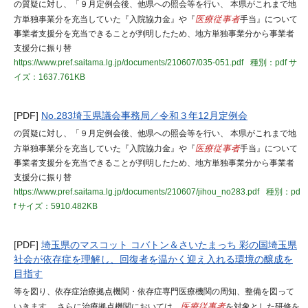
の質疑に対し、「９月定例会後、他県への照会等を行い、 本県がこれまで地
方単独事業分を充当していた『入院協力金』や『
医療従事者
手当』について
事業者支援分を充当できることが判明したため、地方単独事業分から事業者
支援分に振り替
https://www.pref.saitama.lg.jp/documents/210607/035-051.pdf
種別：pdf
サ
イズ：1637.761KB
[PDF]
No.283埼玉県議会事務局／令和３年12月定例会
の質疑に対し、「９月定例会後、他県への照会等を行い、 本県がこれまで地
方単独事業分を充当していた『入院協力金』や『
医療従事者
手当』について
事業者支援分を充当できることが判明したため、地方単独事業分から事業者
支援分に振り替
https://www.pref.saitama.lg.jp/documents/210607/jihou_no283.pdf
種別：pd
f
サイズ：5910.482KB
[PDF]
埼玉県のマスコット コバトン＆さいたまっち 彩の国埼玉県
社会が依存症を理解し、回復者を温かく迎え入れる環境の醸成を
目指す
等を図り、依存症治療拠点機関・依存症専門医療機関の周知、整備を図って
いきます。 さらに治療拠点機関においては、
医療従事者
を対象とした研修を