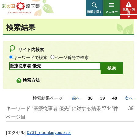
彩の国 埼玉県
緊急・防
情報を探す
メニュー
災
検索結果
サイト内検索
キーワードで検索
ページ番号で検索
検索方法
検索結果ページ
前へ
38
39
40
次へ
キーワード “医療従事者 優先” に対する結果 “744”件
39
ページ目
[エクセル]
0731_ouenkigyoic.xlsx