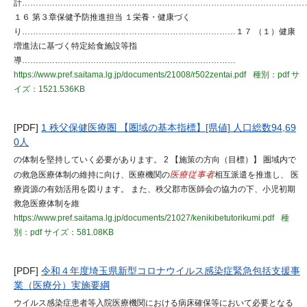
計…………………………………………………………………………………………
１６ 第３章保健予防推進担当 １栄養・健康づく
り……………………………………………………………………１７ （１）健康
増進法に基づく特定給食施設等指
導……………………………………………………………………
https://www.pref.saitama.lg.jp/documents/21008/r502zentai.pdf
種別：pdf
サ
イズ：1521.536KB
[PDF]
1 秩父保健医療圏 【圏域の基本指標】[県値] 人口総数94,69
0人
の体制を堅持していく必要があります。 2 【施策の方向（目標）】 圏域内で
の救急医療体制の維持に向け、医療機関の
医療従事者
相互派遣を推進し、 医
療資源の有効活用を図ります。 また、秩父郡市医師会の協力の下、小児初期
救急医療体制を維
https://www.pref.saitama.lg.jp/documents/21027/kenikibetutorikumi.pdf
種
別：pdf
サイズ：581.08KB
[PDF]
令和４年度埼玉県新型コロナウイルス感染症緊急包括支援事
業（医療分）実施要綱
ウイルス感染症患者等入院医療機関における病床確保等において必要となる