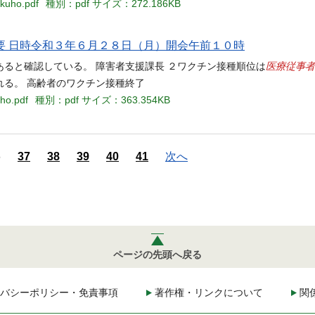
ukuho.pdf
種別：pdf
サイズ：272.186KB
要 日時令和３年６月２８日（月）開会午前１０時
医療従事者
ると確認している。 障害者支援課長 ２ワクチン接種順位は
る。 高齢者のワクチン接種終了
ho.pdf
種別：pdf
サイズ：363.354KB
6
37
38
39
40
41
次へ
ページの先頭へ戻る
バシーポリシー・免責事項
著作権・リンクについて
関