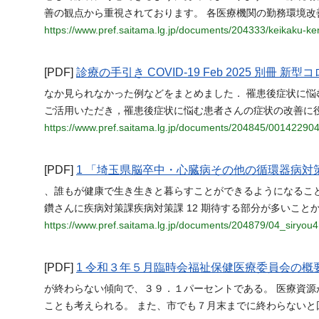
善の観点から重視されております。 各医療機関の勤務環境改
https://www.pref.saitama.lg.jp/documents/204333/keikaku-k
[PDF]
診療の手引き COVID-19 Feb 2025 別冊 
なか見られなかった例などをまとめました． 罹患後症状に
ご活用いただき，罹患後症状に悩む患者さんの症状の改善に
https://www.pref.saitama.lg.jp/documents/204845/001422904
[PDF]
1 「埼玉県脳卒中・心臓病その他の循環器病対
、誰もが健康で生き生きと暮らすことができるようになるこ
鑽さんに疾病対策課疾病対策課 12 期待する部分が多いこと
https://www.pref.saitama.lg.jp/documents/204879/04_siryou4
[PDF]
1 令和３年５月臨時会福祉保健医療委員会の概
が終わらない傾向で、３９．１パーセントである。 医療資
ことも考えられる。 また、市でも７月末までに終わらないと