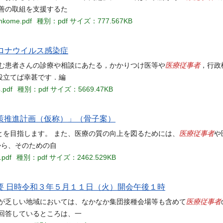
善の取組を支援するた
enkome.pdf
種別：pdf
サイズ：777.567KB
新型コロナウイルス感染症
医療従事者
悩む患者さんの診療や相談にあたる，かかりつけ医等や
，行政
役立てば幸甚です．編
.pdf
種別：pdf
サイズ：5669.47KB
策推進計画（仮称）」（骨子案）
医療従事者
とを目指します。 また、医療の質の向上を図るためには、
や
から、そのための自
.pdf
種別：pdf
サイズ：2462.529KB
要 日時令和３年５月１１日（火）開会午後１時
医療従事者
源が乏しい地域においては、なかなか集団接種会場等も含めて
回答しているところは、一