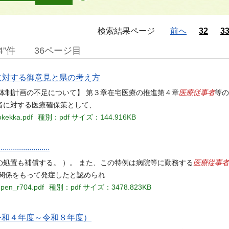
検索結果ページ
前へ
32
3
4”件
36ページ目
に対する御意見と県の考え方
医療従事者
体制計画の不足について】 第３章在宅医療の推進第４章
等の
者に対する医療確保策として、
okekka.pdf
種別：pdf
サイズ：144.916KB
.................
医療従事者
処置も補償する。 ）。 また、この特例は病院等に勤務する
関係をもって発症したと認められ
npen_r704.pdf
種別：pdf
サイズ：3478.823KB
令和４年度～令和８年度）