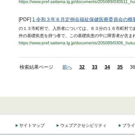
https://www.pref.saitama.lg.jp/documents/205089/030511_h
[PDF]
1 令和３年６月定例会福祉保健医療委員会の概
の１３市町村で、入所者については、６３分の１６市町村であ
外の基礎疾患を持つ者で、この基礎疾患の中に障害者が含まれ
https://www.pref.saitama.lg.jp/documents/205089/0306_huku
検索結果ページ
前へ
32
33
34
35
3
サイトマップ
ウェブアクセシビリティ
プライ