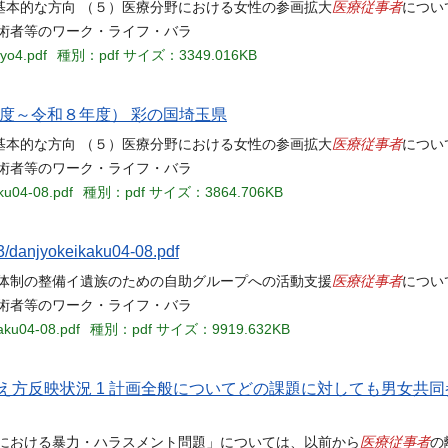
医療従事者
基本的な方向 （５）医療分野における女性の参画拡大
につい
術者等のワーク・ライフ・バラ
ryo4.pdf
種別：pdf
サイズ：3349.016KB
度～令和８年度） 彩の国埼玉県
医療従事者
基本的な方向 （５）医療分野における女性の参画拡大
につい
術者等のワーク・ライフ・バラ
ku04-08.pdf
種別：pdf
サイズ：3864.706KB
33/danjyokeikaku04-08.pdf
医療従事者
談体制の整備イ遺族のための自助グループへの活動支援
につい
術者等のワーク・ライフ・バラ
kaku04-08.pdf
種別：pdf
サイズ：9919.632KB
方反映状況 1 計画全般についてどの課題に対しても男女共
医療従事者
場における暴力・ハラスメント問題」については、以前から
の