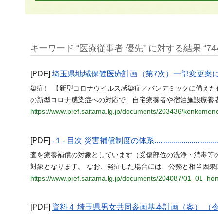
キーワード “医療従事者 優先” に対する結果 “74
[PDF]
埼玉県地域保健医療計画（第7次）一部変更案
染症） 【新型コロナウイルス感染症／パンデミックに備えた
の新型コロナ感染症への対応で、自宅療養者や宿泊施設療養
https://www.pref.saitama.lg.jp/documents/203436/kenkomen
[PDF]
-１- 目次 災害補償制度の体系........................................
査を療養補償の対象としています（受傷部位の洗浄・消毒等の
対象となります。 なお、発症した場合には、公務と相当因果
https://www.pref.saitama.lg.jp/documents/204087/01_01_ho
[PDF]
資料４ 埼玉県男女共同参画基本計画（案） （