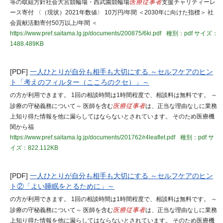
等の取組方針社会大宮競輪場・西武園競輪場
医療従事者
支援チャリティーレ
ース寄付 〈（現状）2021年数値〉 10万円/年間 ＜2030年に向けた指標＞ 社
会貢献活動寄付50万以上/年間 ＜
https://www.pref.saitama.lg.jp/documents/200875/6ki.pdf
種別：pdf
サイズ：
1488.489KB
[PDF]
一人ひとりが自分も相手も大切にする ～セルフケアのヒン
ト「考えのフィルター（こころのクセ）」～
の方が利用できます。 1回の相談時間は1時間程度で、相談料は無料です。 ～
診療の守秘義務について～ 医師を含む
医療従事者
は、正当な理由なしに業務
上知り得た情報を他に漏らしてはならないとされています。 そのため医療機
関から福
https://www.pref.saitama.lg.jp/documents/201762/r4leaflet.pdf
種別：pdf
サ
イズ：822.112KB
[PDF]
一人ひとりが自分も相手も大切にする ～セルフケアのヒン
ト②「よい睡眠をとるために」～
の方が利用できます。 1回の相談時間は1時間程度で、相談料は無料です。 ～
診療の守秘義務について～ 医師を含む
医療従事者
は、正当な理由なしに業務
上知り得た情報を他に漏らしてはならないとされています。 そのため医療機