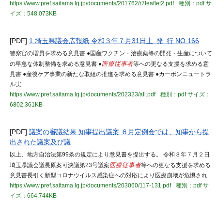
https://www.pref.saitama.lg.jp/documents/201762/r7leaflet2.pdf
種別：pdf
サ
イズ：548.073KB
[PDF]
1 埼玉県議会広報紙 令和３年７月31日土 発 行 NO.166
警察官の増員を求める意見書 ●国産ワクチン・治療薬等の開発・生産について
の早急な体制整備を求める意見書 ●
医療従事者
等への更なる支援を求める意
見書 ●産後ケア事業の新たな取組の推進を求める意見書 ●カーボンニュートラ
ル実
https://www.pref.saitama.lg.jp/documents/202323/all.pdf
種別：pdf
サイズ：
6802.361KB
[PDF]
議案の審議結果 知事提出議案 ６月定例会では、知事から提
出された議案及び議
以上、地方自治法第99条の規定により意見書を提出する。 令和３年７月２日
埼玉県議会議長原案可決議第23号議案
医療従事者
等への更なる支援を求める
意見書長引く新型コロナウイルス感染症への対応により医療崩壊が危惧され
https://www.pref.saitama.lg.jp/documents/203060/117-131.pdf
種別：pdf
サ
イズ：664.744KB