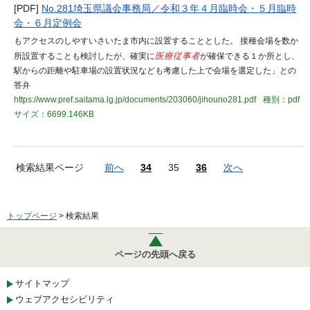
[PDF]
No.281埼玉県議会事務局／令和３年４月臨時会・５月臨時
会・６月定例会
もアクセスのしやすいさいたま市内に設置することとした。 接種会場を数か
所設置することも検討したが、確実に
医療従事者
が確保できる１か所とし、
駅からの距離や駐車場の設置状況なども考慮した上で会場を選定した」との
答弁
https://www.pref.saitama.lg.jp/documents/203060/jihouno281.pdf
種別：pdf
サイズ：6699.146KB
検索結果ページ
前へ
34
35
36
次へ
トップページ
> 検索結果
ページの先頭へ戻る
サイトマップ
ウェブアクセシビリティ