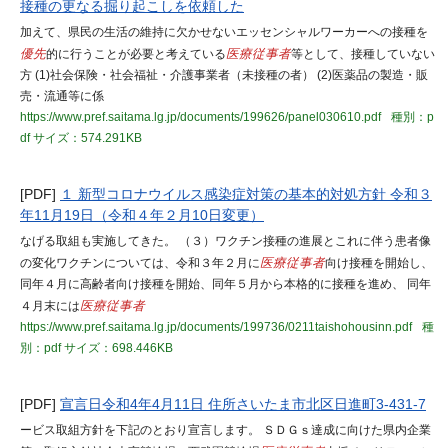
接種の更なる掘り起こしを依頼した
加えて、県民の生活の維持に欠かせないエッセンシャルワーカーへの接種を
優先
的に行うことが必要と考えている
医療従事者
等として、接種していない
方 (1)社会保険・社会福祉・介護事業者（未接種の者） (2)医薬品の製造・販
売・流通等に係
https://www.pref.saitama.lg.jp/documents/199626/panel030610.pdf
種別：p
df
サイズ：574.291KB
[PDF]
１ 新型コロナウイルス感染症対策の基本的対処⽅針 令和３
年11⽉19⽇（令和４年２⽉10⽇変更）
なげる取組も実施してきた。 （３）ワクチン接種の進展とこれに伴う患者像
の変化ワクチンについては、令和３年２⽉に
医療従事者
向け接種を開始し、
同年４⽉に⾼齢者向け接種を開始、同年５⽉から本格的に接種を進め、 同年
４⽉末には
医療従事者
https://www.pref.saitama.lg.jp/documents/199736/0211taishohousinn.pdf
種
別：pdf
サイズ：698.446KB
[PDF]
宣言日令和4年4月11日 住所さいたま市北区日進町3-431-7
ービス取組方針を下記のとおり宣言します。 ＳＤＧｓ達成に向けた県内企業