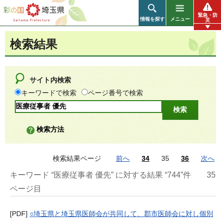
彩の国 埼玉県
緊急・防
情報を探す
メニュー
災
検索結果
サイト内検索
キーワードで検索
ページ番号で検索
検索方法
検索結果ページ
前へ
34
35
36
次へ
キーワード “医療従事者 優先” に対する結果 “744”件
35
ページ目
[PDF]
○埼玉県と埼玉県医師会が共同して、郡市医師会に対し個別