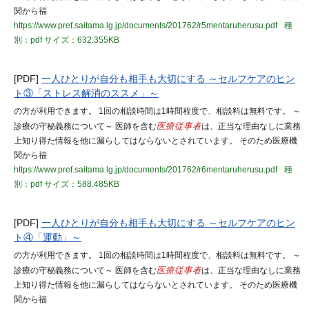
関から福
https://www.pref.saitama.lg.jp/documents/201762/r5mentaruherusu.pdf
種
別：pdf
サイズ：632.355KB
[PDF]
一人ひとりが自分も相手も大切にする ～セルフケアのヒン
ト③「ストレス解消のススメ」～
の方が利用できます。 1回の相談時間は1時間程度で、相談料は無料です。 ～
診療の守秘義務について～ 医師を含む
医療従事者
は、正当な理由なしに業務
上知り得た情報を他に漏らしてはならないとされています。 そのため医療機
関から福
https://www.pref.saitama.lg.jp/documents/201762/r6mentaruherusu.pdf
種
別：pdf
サイズ：588.485KB
[PDF]
一人ひとりが自分も相手も大切にする ～セルフケアのヒン
ト④「運動」～
の方が利用できます。 1回の相談時間は1時間程度で、相談料は無料です。 ～
診療の守秘義務について～ 医師を含む
医療従事者
は、正当な理由なしに業務
上知り得た情報を他に漏らしてはならないとされています。 そのため医療機
関から福