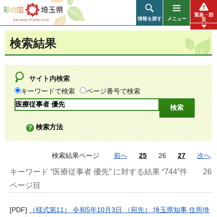
彩の国 埼玉県
緊急・防
情報を探す
メニュー
災
検索結果
サイト内検索
キーワードで検索
ページ番号で検索
検索方法
検索結果ページ
前へ
25
26
27
次へ
キーワード “医療従事者 優先” に対する結果 “744”件
26
ページ目
[PDF]
（様式第11） 令和5年10月3日 （宛先） 埼玉県知事 住所埼