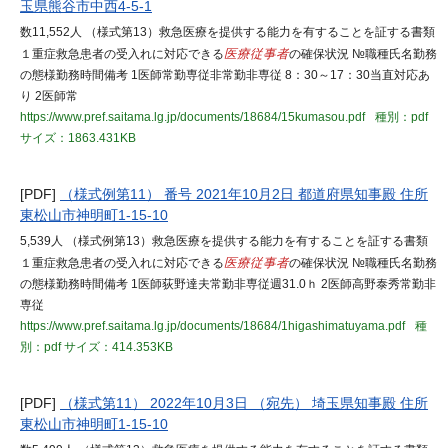
玉県熊谷市中西4-5-1
数11,552人 （様式第13）救急医療を提供する能力を有することを証する書類
１重症救急患者の受入れに対応できる
医療従事者
の確保状況 №職種氏名勤務
の態様勤務時間備考 1医師常勤専従非常勤非専従 8：30～17：30当直対応あ
り 2医師常
https://www.pref.saitama.lg.jp/documents/18684/15kumasou.pdf
種別：pdf
サイズ：1863.431KB
[PDF]
（様式例第11） 番号 2021年10月2日 都道府県知事殿 住所
東松山市神明町1-15-10
5,539人 （様式例第13）救急医療を提供する能力を有することを証する書類
１重症救急患者の受入れに対応できる
医療従事者
の確保状況 №職種氏名勤務
の態様勤務時間備考 1医師荻野達夫常勤非専従週31.0ｈ 2医師高野泰秀常勤非
専従
https://www.pref.saitama.lg.jp/documents/18684/1higashimatuyama.pdf
種
別：pdf
サイズ：414.353KB
[PDF]
（様式第11） 2022年10月3日 （宛先） 埼玉県知事殿 住所
東松山市神明町1-15-10