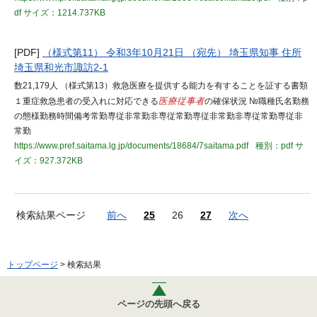
df
サイズ：1214.737KB
[PDF]
（様式第11） 令和3年10月21日 （宛先） 埼玉県知事 住所
埼玉県和光市諏訪2-1
数21,179人 （様式第13）救急医療を提供する能力を有することを証する書類
１重症救急患者の受入れに対応できる
医療従事者
の確保状況 №職種氏名勤務
の態様勤務時間備考常勤専従非常勤非専従常勤専従非常勤非専従常勤専従非
常勤
https://www.pref.saitama.lg.jp/documents/18684/7saitama.pdf
種別：pdf
サ
イズ：927.372KB
検索結果ページ
前へ
25
26
27
次へ
トップページ
> 検索結果
ページの先頭へ戻る