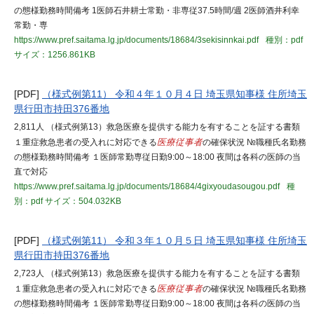
の態様勤務時間備考 1医師石井耕士常勤・非専従37.5時間/週 2医師酒井利幸
常勤・専
https://www.pref.saitama.lg.jp/documents/18684/3sekisinnkai.pdf
種別：pdf
サイズ：1256.861KB
[PDF]
（様式例第11） 令和４年１０月４日 埼玉県知事様 住所埼玉
県行田市持田376番地
2,811人 （様式例第13）救急医療を提供する能力を有することを証する書類
１重症救急患者の受入れに対応できる
医療従事者
の確保状況 №職種氏名勤務
の態様勤務時間備考 １医師常勤専従日勤9:00～18:00 夜間は各科の医師の当
直で対応
https://www.pref.saitama.lg.jp/documents/18684/4gixyoudasougou.pdf
種
別：pdf
サイズ：504.032KB
[PDF]
（様式例第11） 令和３年１０月５日 埼玉県知事様 住所埼玉
県行田市持田376番地
2,723人 （様式例第13）救急医療を提供する能力を有することを証する書類
１重症救急患者の受入れに対応できる
医療従事者
の確保状況 №職種氏名勤務
の態様勤務時間備考 １医師常勤専従日勤9:00～18:00 夜間は各科の医師の当