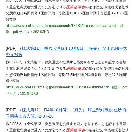
数5,499人 （様式第13）救急医療を提供する能力を有することを証する書類
１重症救急患者の受入れに対応できる
医療従事者
の確保状況 №職種氏名勤務
の態様勤務時間備考 1医師常勤非専従週31.0ｈ 2医師常勤非専従週35.0ｈ 3医
師常勤
https://www.pref.saitama.lg.jp/documents/18684/1higasimatuyama.pdf
種
別：pdf
サイズ：282.93KB
[PDF]
（様式第11） 番号 令和3年10月5日 （宛先） 埼玉県知事大
野元裕殿
数8,588人 （様式第13）救急医療を提供する能力を有することを証する書類
１重症救急患者の受入れに対応できる
医療従事者
の確保状況 №職種氏名勤務
の態様勤務時間備考 1医師常勤・専従37.5時間/週 2医師常勤・専従37.5時間/
週 3医師
https://www.pref.saitama.lg.jp/documents/18684/3sekishinkai.pdf
種別：pdf
サイズ：595.972KB
[PDF]
（様式第11） R4年10月5日 （宛先） 埼玉県知事殿 住所埼
玉県狭山市入間川2-37-20
数9,558人 （様式第13）救急医療を提供する能力を有することを証する書類
１重症救急患者の受入れに対応できる
医療従事者
の確保状況 №職種氏名勤務