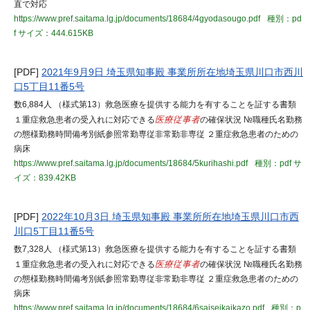
直で対応
https://www.pref.saitama.lg.jp/documents/18684/4gyodasougo.pdf
種別：pd
f
サイズ：444.615KB
[PDF]
2021年9月9日 埼玉県知事殿 事業所所在地埼玉県川口市西川
口5丁目11番5号
数6,884人 （様式第13）救急医療を提供する能力を有することを証する書類
１重症救急患者の受入れに対応できる
医療従事者
の確保状況 №職種氏名勤務
の態様勤務時間備考別紙参照常勤専従非常勤非専従 ２重症救急患者のための
病床
https://www.pref.saitama.lg.jp/documents/18684/5kurihashi.pdf
種別：pdf
サ
イズ：839.42KB
[PDF]
2022年10月3日 埼玉県知事殿 事業所所在地埼玉県川口市西
川口5丁目11番5号
数7,328人 （様式第13）救急医療を提供する能力を有することを証する書類
１重症救急患者の受入れに対応できる
医療従事者
の確保状況 №職種氏名勤務
の態様勤務時間備考別紙参照常勤専従非常勤非専従 ２重症救急患者のための
病床
https://www.pref.saitama.lg.jp/documents/18684/6saiseikaikazo.pdf
種別：p