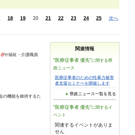
7
18
19
20
21
22
23
24
25
次へ
関連情報
者
や福祉・介護職員
“医療従事者 優先”
に関する県
政ニュース
医療従事者のための性暴力被害
者支援セミナーを開催します
県政ニュース一覧を見る
会の機能を維持するた
“医療従事者 優先”
に関するイ
ベント
関連するイベントがありま
せん