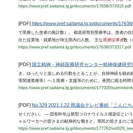
https://www.pref.saitama.lg.jp/documents/17638/373315.pdf
[PDF]
https://www.pref.saitama.lg.jp/documents/17638
で受療した患者の推計数）。 都道府県別受療率は、患者の住所
医療従事者
出た従業地・就業地が埼玉県内の人数。 主な
数（
https://www.pref.saitama.lg.jp/documents/17638/373317.pdf
[PDF]
国立精神・神経医療研究センター精神保健研究
き、ゆったりと楽しめる行動をとることが、自律神経を鎮め
害関連業種等）へ 1.医療・支援等のために、夜間に眠る時
https://www.pref.saitama.lg.jp/documents/177020/suiminken
[PDF]
No.329 2021.1.22 県議会テレビ番組「こ
せください。 ― 団長昨年は新型コロナウイルス感染症とい
ャルワーカーの皆さまの献身的な働きと、県民の皆さまのご
https://www.pref.saitama.lg.jp/documents/177762/vol329_ne