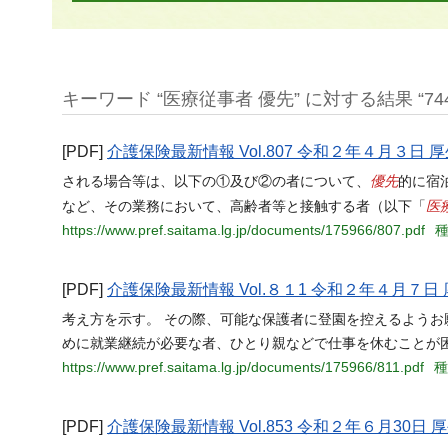
キーワード “医療従事者 優先” に対する結果 “74
[PDF]
介護保険最新情報 Vol.807 令和２年４月３日
優先
される場合等は、以下の①及び②の者について、
的に宿
医
など、その業務において、高齢者等と接触する者（以下「
https://www.pref.saitama.lg.jp/documents/175966/807.pdf
種
[PDF]
介護保険最新情報 Vol.８１1 令和２年４月７
考え方を示す。 その際、可能な保護者に登園を控えるよう
めに就業継続が必要な者、ひとり親などで仕事を休むことが
https://www.pref.saitama.lg.jp/documents/175966/811.pdf
種
[PDF]
介護保険最新情報 Vol.853 令和２年６月30日