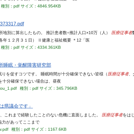
種別：pdf
サイズ：4846.954KB
/373317.pdf
医療従事者
地別に算出したもの。 推計患者数÷推計人口×10万（人）
各年１２月３１日） Ⅱ健康と福祉概要 ＊12「医
種別：pdf
サイズ：4334.361KB
所睡眠・覚醒障害研究部
医療従事者
眠りを促すコツです。 睡眠時間が十分確保できない皆様（
、
間を十分確保できない場合は、昼夜
kou_1.pdf
種別：pdf
サイズ：345.796KB
んにちは県議会です」
医療従事者
う、これまで経験したことのない危機に直面しました。
をは
協力があってここまで
w.pdf
種別：pdf
サイズ：1167.6KB