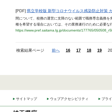
[PDF]
県立学校版 新型コロナウイルス感染防止対策 
間について、校務の運営に支障のない範囲で職務専念義務を
種を希望する場合においては、その業務遂行のために必要な
https://www.pref.saitama.lg.jp/documents/177765/050508_r5k
検索結果ページ
前へ
16
17
18
19
2
サイトマップ
ウェブアクセシビリティ
プライ