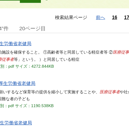
検索結果ページ
前へ
16
1
4”件
20ページ目
 厚生労働省老健局
医療従事
泊施設を確保すること。 ①高齢者等と同居している軽症者等 ②
療従事者
等」という。 ）と同居している軽症
別：pdf
サイズ：4272.844KB
日 厚生労働省老健局
医療従事者
お願いするなど保育等の提供を縮小して実施することや、
や社
困難な者の子ども
別：pdf
サイズ：1190.538KB
 厚生労働省老健局