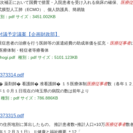
医療従
を二次補正において国費で措置・入院患者を受け入れる病床の確保、
膜型人工肺（ECMO）、個人防護具、簡易陰
別：pdf
サイズ：3451.002KB
例会付議予定議案【企画財政部】
医療従事者
重症患者の治療を行う医師等の派遣経費の助成単価を拡充・
医療体制・軽症者等療養体
hogi.pdf
種別：pdf
サイズ：5101.123KB
/373314.pdf
医療従事者
歯科医師� 薬剤師� 看護師� 准看護師� １５医療体制
数（各年１２
年１０月１日現在の埼玉県の病院の数は前年より
種別：pdf
サイズ：786.886KB
/373315.pdf
医療従事者
住所地別に算出したもの。 推計患者数÷推計人口×10万
数
年１２月３１日） Ⅱ健康と福祉概要 ＊12「