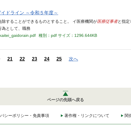
ガイドライン ～令和５年度～
医療従事者
免除することができるものとすること。 イ医療機関が
と指定
行為として、職務
aitei_gaidorain.pdf
種別：pdf
サイズ：1296.644KB
0
21
22
23
24
25
次へ
ページの先頭へ戻る
バシーポリシー・免責事項
著作権・リンクについて
関