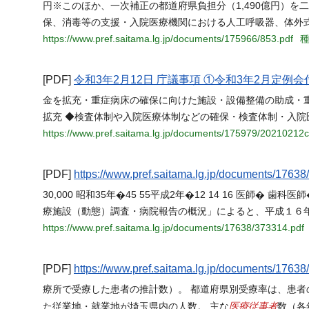
円※このほか、一次補正の都道府県負担分（1,490億円）
保、消毒等の支援・入院医療機関における人工呼吸器、体外式
https://www.pref.saitama.lg.jp/documents/175966/853.pdf
種
[PDF]
令和3年2月12日 庁議事項 ①令和3年2月定
金を拡充・重症病床の確保に向けた施設・設備整備の助成・
拡充 ◆検査体制や入院医療体制などの確保・検査体制・入院
https://www.pref.saitama.lg.jp/documents/175979/20210212c
[PDF]
https://www.pref.saitama.lg.jp/documents/17638
30,000 昭和35年�45 55平成2年�12 14 16 医師� 
療施設（動態）調査・病院報告の概況」によると、平成１６
https://www.pref.saitama.lg.jp/documents/17638/373314.pdf
[PDF]
https://www.pref.saitama.lg.jp/documents/17638
療所で受療した患者の推計数）。 都道府県別受療率は、患者の
医療従事者
た従業地・就業地が埼玉県内の人数。 主な
数（各