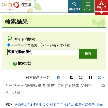
彩の国 埼玉県
緊急・防
情報を探す
メニュー
災
検索結果
サイト内検索
キーワードで検索
ページ番号で検索
検索方法
検索結果ページ
前へ
11
12
13
次へ
キーワード “医療従事者 優先” に対する結果 “744”件
12
ページ目
[PDF]
医政発0 4 2 4第９号 令和８年４月24日 都道府県知事 各保