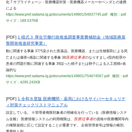
化 7.サプライチェーン・医療機器対策・医療機器メーカーやベンダとの連携
による
https://www.pref.saitama.lg.jp/documents/149801/54837745.pdf
種別：pdf
サイズ：189.537KB
[PDF]
1 様式３ 厚生労働行政推進調査事業費補助金（地域医療基
盤開発推進研究事業）
動に関連する事象 37汚染された医薬品、医療機器、または生物製剤による死
亡または傷害○感染に関連する事象 38
医療従事者
のなりすまし○院内犯罪や
患者の問題行動に関連する事象 39誤った精子または卵子による人工授精○各
論的な
https://www.pref.saitama.lg.jp/documents/149801/754674567.pdf
種別：pdf
サイズ：4295.242KB
[PDF]
1 令和８度版 医療機関・薬局におけるサイバーセキュリテ
ィ対策チェックリストマニュアル
設定している。 ※管理者権限対象者の明確化を行っている（医療情報システ
ム全般） 医療情報システムの利用権限は、
医療従事者
の資格や医療機関等内
の権限規程に応じて設定することが重要です。 企画管理者等は情報の種別、
重要性と利