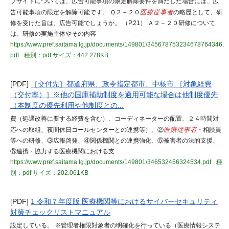
ブサイトについては、広告可能事項の限定解除要件を満たした場合には、広
告可能事項の限定を解除可能です。 Ｑ２－２０
医療従事者
の略歴として、研
修を受けた旨は、広告可能でしょうか。 （P.21） Ａ２－２０研修について
は、研修の実施主体やその内容
https://www.pref.saitama.lg.jp/documents/149801/345678753234678764346.
pdf
種別：pdf
サイズ：442.278KB
[PDF]
［交付先］都道府県、政令指定都市、中核市 ［対象経費
（交付率）］※他の国庫補助制度を適用可能な場合は他制度優先
（本制度の優先利用や他制度との...
費（処遇改善に要する経費を含む）、コーディネーターの配置、２４時間対
応への取組、夜間休日コールセンターとの連携等）、②
医療従事者
・相談員
等への研修、③広報啓発、④関係機関との連携強化、⑤被害者の法的支援、
⑥連携・協力する医療機関における支
https://www.pref.saitama.lg.jp/documents/149801/346532456324534.pdf
種
別：pdf
サイズ：202.061KB
[PDF]
1 令和７年度版 医療機関等におけるサイバーセキュリティ
対策チェックリストマニュアル
設定している。 ※管理者権限対象者の明確化を行っている（医療情報システ