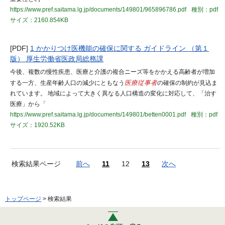
https://www.pref.saitama.lg.jp/documents/149801/965896786.pdf
種別：pdf
サイズ：2160.854KB
[PDF]
1 かかりつけ医機能の確保に関する ガイドライン （第１
版） 厚生労働省医政局総務課
今後、複数の慢性疾患、医療と介護の複合ニーズ等をかかえる高齢者が増加
する一方、生産年齢人口の減少にともなう
医療従事者
の確保の制約が見込ま
れています。 地域によって大きく異なる人口構造の変化に対応して、「治す
医療」から「
https://www.pref.saitama.lg.jp/documents/149801/betten0001.pdf
種別：pdf
サイズ：1920.52KB
検索結果ページ
前へ
11
12
13
次へ
トップページ
> 検索結果