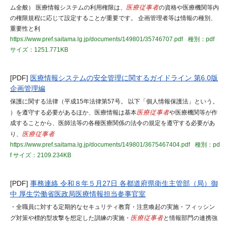
ム全般） 医療情報システムの利用権限は、
医療従事者
の資格や医療機関等内
の権限規程に応じて設定することが重要です。 企画管理者等は情報の種別、
重要性と利
https://www.pref.saitama.lg.jp/documents/149801/35746707.pdf
種別：pdf
サイズ：1251.771KB
[PDF]
医療情報システムの安全管理に関するガイドライン 第6.0版
企画管理編
保護に関する法律（平成15年法律第57号。 以下「個人情報保護法」という。
）を遵守する必要があるほか、医療情報は基本
医療従事者
や医療機関等が作
成することから、医師法等の各種医療関係の法令の規定を遵守する必要があ
り、
医療従事者
https://www.pref.saitama.lg.jp/documents/149801/3675467404.pdf
種別：pd
f
サイズ：2109.234KB
[PDF]
事務連絡 令和８年５月27日 各都道府県衛生主管部（局）御
中 厚生労働省医政局医療情報担当参事官室
・全職員に対する定期的なセキュリティ教育・注意喚起の実施・フィッシン
グ対策や標的型攻撃を想定した訓練の実施・
医療従事者
と情報部門の連携強