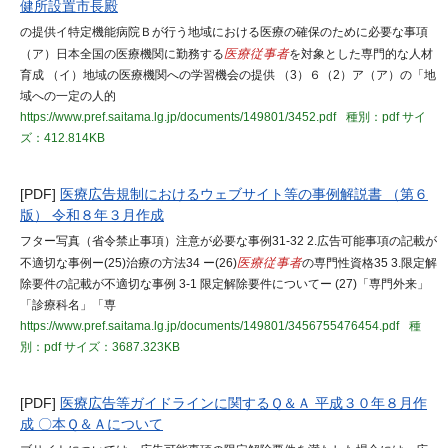
健所設置市長殿
の提供イ特定機能病院Ｂが行う地域における医療の確保のために必要な事項
（ア）日本全国の医療機関に勤務する
医療従事者
を対象とした専門的な人材
育成 （イ）地域の医療機関への学習機会の提供 （3）６（2）ア（ア）の「地
域への一定の人的
https://www.pref.saitama.lg.jp/documents/149801/3452.pdf
種別：pdf
サイ
ズ：412.814KB
[PDF]
医療広告規制におけるウェブサイト等の事例解説書 （第６
版） 令和８年３月作成
フター写真（省令禁止事項）注意が必要な事例31-32 2.広告可能事項の記載が
不適切な事例ー(25)治療の方法34 ー(26)
医療従事者
の専門性資格35 3.限定解
除要件の記載が不適切な事例 3-1 限定解除要件についてー (27)「専門外来」
「診療科名」「専
https://www.pref.saitama.lg.jp/documents/149801/3456755476454.pdf
種
別：pdf
サイズ：3687.323KB
[PDF]
医療広告等ガイドラインに関するＱ＆Ａ 平成３０年８月作
成 〇本Ｑ＆Ａについて