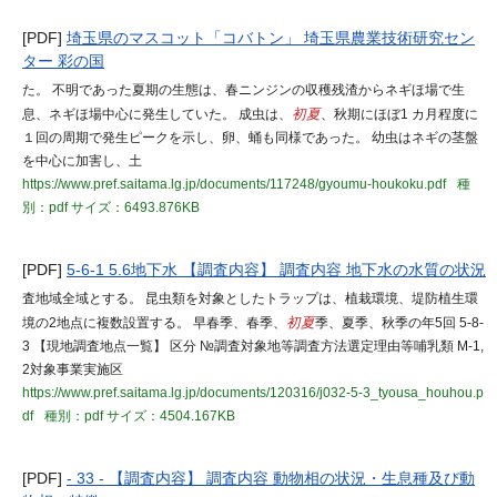
[PDF]
埼玉県のマスコット「コバトン」 埼玉県農業技術研究セン
ター 彩の国
た。 不明であった夏期の生態は、春ニンジンの収穫残渣からネギほ場で生
息、ネギほ場中心に発生していた。 成虫は、
初夏
、秋期にほぼ1 カ月程度に
１回の周期で発生ピークを示し、卵、蛹も同様であった。 幼虫はネギの茎盤
を中心に加害し、土
https://www.pref.saitama.lg.jp/documents/117248/gyoumu-houkoku.pdf
種
別：pdf
サイズ：6493.876KB
[PDF]
5-6-1 5.6地下水 【調査内容】 調査内容 地下水の水質の状況
査地域全域とする。 昆虫類を対象としたトラップは、植栽環境、堤防植生環
境の2地点に複数設置する。 早春季、春季、
初夏
季、夏季、秋季の年5回 5-8-
3 【現地調査地点一覧】 区分 №調査対象地等調査方法選定理由等哺乳類 M-1,
2対象事業実施区
https://www.pref.saitama.lg.jp/documents/120316/j032-5-3_tyousa_houhou.p
df
種別：pdf
サイズ：4504.167KB
[PDF]
- 33 - 【調査内容】 調査内容 動物相の状況・生息種及び動