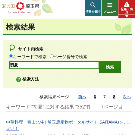
彩の国 埼玉県
緊急・防
情報を探す
メニュー
災
検索結果
サイト内検索
キーワードで検索
ページ番号で検索
検索方法
検索結果ページ
前へ
6
7
8
次へ
キーワード “初夏” に対する結果 “352”件
7ページ目
中華料理 泰山北斗 | 埼玉農産物ポータルサイト SAITAMAわっし
ょい！