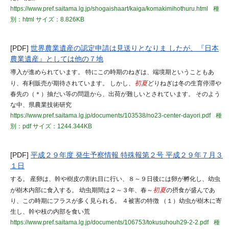
https://www.pref.saitama.lg.jp/shogaishaart/kaiga/komakimihothuru.html
種
別：html
サイズ：8.826KB
[PDF]
世界農業遺産の認定申請は見送りとなりま したが、『日本
農業遺産』としては他の７地
導入が進められています。 特にこの時期のねぎは、端境期ということもあ
り、有利販売が期待されています。 しかし、
初夏
どりねぎは冬の生育停滞や
春先の（＊）抽だい等の問題から、出荷が難しいとされています。 そのよう
な中、県農業技術研究
https://www.pref.saitama.lg.jp/documents/103538/no23-center-dayori.pdf
種
別：pdf
サイズ：1244.344KB
[PDF]
平成２９年度 発生予察情報 特殊報第２号 平成２９年７月３
１日
する。 産卵は、幹や樹皮の割れ目に行い、８～９日後には卵が孵化し、幼虫
が樹木内部に食入する。 幼虫期間は２～３年、春～
初夏
の摂食が盛んであ
り、この時期にフラスが多く見られる。 ４被害の特徴 （１）幼虫が樹木に寄
生し、幹や枝の内部を食い荒
https://www.pref.saitama.lg.jp/documents/106753/tokusuhouh29-2-2.pdf
種