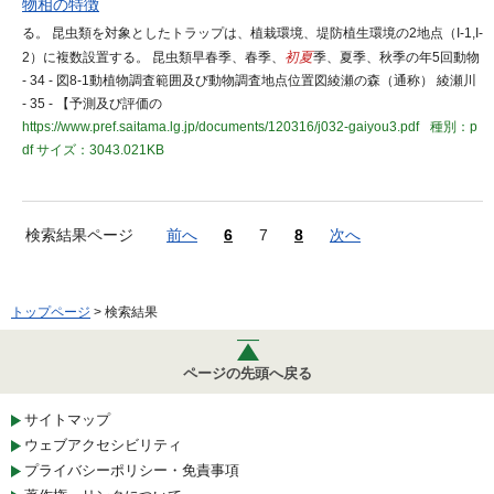
物相の特徴
る。 昆虫類を対象としたトラップは、植栽環境、堤防植生環境の2地点（I-1,I-
2）に複数設置する。 昆虫類早春季、春季、
初夏
季、夏季、秋季の年5回動物
- 34 - 図8-1動植物調査範囲及び動物調査地点位置図綾瀬の森（通称） 綾瀬川
- 35 - 【予測及び評価の
https://www.pref.saitama.lg.jp/documents/120316/j032-gaiyou3.pdf
種別：p
df
サイズ：3043.021KB
検索結果ページ
前へ
6
7
8
次へ
トップページ
> 検索結果
ページの先頭へ戻る
サイトマップ
ウェブアクセシビリティ
プライバシーポリシー・免責事項