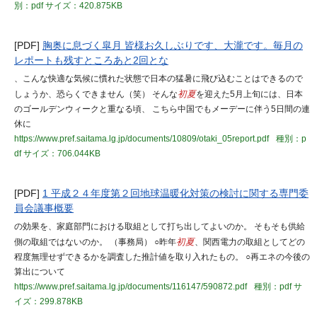
別：pdf
サイズ：420.875KB
[PDF]
胸奥に息づく皐月 皆様お久しぶりです、大瀧です。毎月の
レポートも残すところあと2回とな
、こんな快適な気候に慣れた状態で日本の猛暑に飛び込むことはできるので
しょうか、恐らくできません（笑） そんな
初夏
を迎えた5月上旬には、日本
のゴールデンウィークと重なる頃、 こちら中国でもメーデーに伴う5日間の連
休に
https://www.pref.saitama.lg.jp/documents/10809/otaki_05report.pdf
種別：p
df
サイズ：706.044KB
[PDF]
1 平成２４年度第２回地球温暖化対策の検討に関する専門委
員会議事概要
の効果を、家庭部門における取組として打ち出してよいのか。 そもそも供給
側の取組ではないのか。 （事務局） ○昨年
初夏
、関西電力の取組としてどの
程度無理せずできるかを調査した推計値を取り入れたもの。 ○再エネの今後の
算出について
https://www.pref.saitama.lg.jp/documents/116147/590872.pdf
種別：pdf
サ
イズ：299.878KB