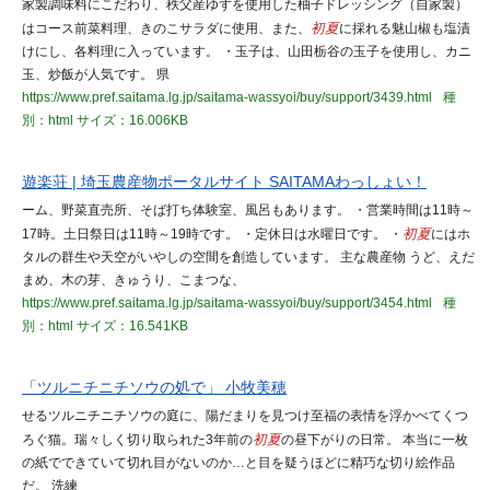
家製調味料にこだわり、秩父産ゆずを使用した柚子ドレッシング（自家製）
はコース前菜料理、きのこサラダに使用、また、
初夏
に採れる魅山椒も塩漬
けにし、各料理に入っています。 ・玉子は、山田栃谷の玉子を使用し、カニ
玉、炒飯が人気です。 県
https://www.pref.saitama.lg.jp/saitama-wassyoi/buy/support/3439.html
種
別：html
サイズ：16.006KB
遊楽荘 | 埼玉農産物ポータルサイト SAITAMAわっしょい！
ーム、野菜直売所、そば打ち体験室、風呂もあります。 ・営業時間は11時～
17時。土日祭日は11時～19時です。 ・定休日は水曜日です。 ・
初夏
にはホ
タルの群生や天空がいやしの空間を創造しています。 主な農産物 うど、えだ
まめ、木の芽、きゅうり、こまつな、
https://www.pref.saitama.lg.jp/saitama-wassyoi/buy/support/3454.html
種
別：html
サイズ：16.541KB
「ツルニチニチソウの処で」 小牧美穂
せるツルニチニチソウの庭に、陽だまりを見つけ至福の表情を浮かべてくつ
ろぐ猫。瑞々しく切り取られた3年前の
初夏
の昼下がりの日常。 本当に一枚
の紙でできていて切れ目がないのか…と目を疑うほどに精巧な切り絵作品
だ。 洗練