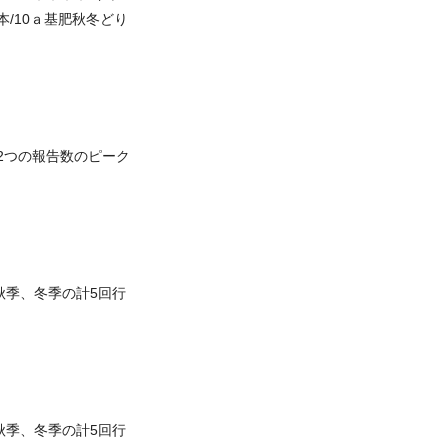
本/10ａ基肥秋冬どり
2つの報告数のピーク
秋季、冬季の計5回行
秋季、冬季の計5回行