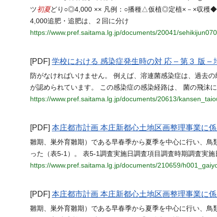
初夏
ツ
どり○◎4,000 ×× 凡例：○播種△仮植◎定植×－×
4,000追肥・追肥は、２回に分け
https://www.pref.saitama.lg.jp/documents/20041/sehikijun07
[PDF]
学校における 感染症発生時の対 応 ‒ 第３ 版
防がなければいけません。 例えば、溶連菌感染症は、過去
が認められています。 この感染症の感染経路は、 菌の飛沫
https://www.pref.saitama.lg.jp/documents/20613/kansen_taio
[PDF]
本庄都市計画 本庄新都心土地区画整理事業に係
雛期、巣外育雛期）である早春季から夏季を中心に行い、鳥
った（表5-1）。 表5-1調査実施日調査項目調査時期調査実施日
https://www.pref.saitama.lg.jp/documents/210659/h001_gaiy
[PDF]
本庄都市計画 本庄新都心土地区画整理事業に係
雛期、巣外育雛期）である早春季から夏季を中心に行い、鳥