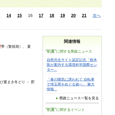
3
14
15
16
17
18
19
20
21
次へ
関連情報
夏
季（繁殖期）、 夏
“初夏”
に関する県政ニュース
自然共生サイト認定記念「樹木
医が案内する環境科学国際セン
ター...
「春の陽気に誘われて 自転車
び夏まき冬どり － 肥
で埼玉県をめぐる旅へ」 魅力
情報...
県政ニュース一覧を見る
“初夏”
に関するイベント