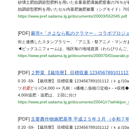
砂壌土肥効調節型肥料を用いた全量基肥溝施肥窒素の76％が被覆
効調節型肥料を用いたセル内基肥施肥被覆（シグモイド）70日窒
https://www.pref.saitama.lg.jp/documents/20003/552045.pdf
[PDF]
蕨市×「さよなら私のクラマー」コラボプロジ
街と連携したスタンプラリー、「アニ玉・祭アニメ・マンガま
◀ビッグユニフォームは、地区毎の地域資源（わらびりんご
https://www.pref.saitama.lg.jp/documents/200070/01warabi.p
[PDF]
２野菜 【栽培暦】 目標収量 12345678910111
0 20 -59- 【栽培暦】 目標収量 123456789101112（ｋ
初夏
ツ
どり○◎4,000 ×× 凡例：○播種△仮植◎定植×－×
4,000追肥・追肥は、２回に分け
https://www.pref.saitama.lg.jp/documents/20041/r7sehikijun_
[PDF]
主要農作物施肥基準 平成２５年３月 （令和７
0 20 -59- 【栽培暦】 目標収量 123456789101112（ｋ