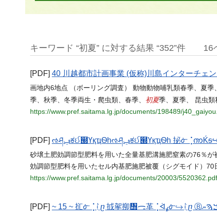
キーワード “初夏” に対する結果 “352”件
1
[PDF]
40 川越都市計画事業 (仮称)川島インターチ
画地内6地点 （ボーリング調査） 動物動物哺乳類春季、夏季
初夏
季、秋季、冬季両生・爬虫類、春季、
季、夏季、 昆虫
https://www.pref.saitama.lg.jp/documents/198489/j40_gaiyou
[PDF]
砂壌土肥効調節型肥料を用いた全量基肥溝施肥窒素の76％が被覆
効調節型肥料を用いたセル内基肥施肥被覆（シグモイド）70日窒
https://www.pref.saitama.lg.jp/documents/20003/5520362.pd
[PDF]