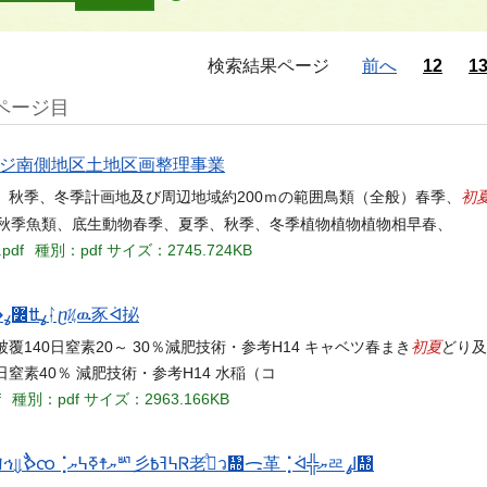
検索結果ページ
前へ
12
1
6ページ目
ェンジ南側地区土地区画整理事業
初
、秋季、冬季計画地及び周辺地域約200ｍの範囲鳥類（全般）春季、
類秋季魚類、底生動物春季、夏季、秋季、冬季植物植物植物相早春、
.pdf
種別：pdf
サイズ：2745.724KB
ઌཤݠಕઈ๭ҮқҵѲһઌཤݠಕઈ๭ҮқҵѲһ 㧙ᣉ⢈ၮḰᵴ↪ߩߚ߼ߩᛛⴚᜰዉ⾗ᢱ㧙
初夏
140日窒素20～ 30％減肥技術・参考H14 キャベツ春まき
どり及
素40％ 減肥技術・参考H14 水稲（コ
f
種別：pdf
サイズ：2963.166KB
~ 15 ~ 㧟ᣉ⢈ᛛⴚ 㧔㧝㧕᦭ᯏ⾰⢈ᢱߩᣉ↪ᛛⴚ Ⓑࠊࠄޔኅ⇓߰ࠎၸ⢈ޔ☨ߧ߆ޔᄢ⼺߆ߔ߿Ꮢ⽼ߩᷙว᦭ᯏ⾰⢈ᢱ╬ޔᄙߊߩ᦭