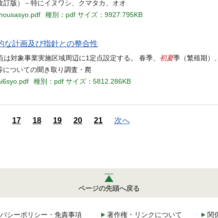
（改訂版）－特にイヌワシ、クマタカ、オオ
chousasyo.pdf
種別：pdf
サイズ：9927.795KB
1公的な計画及び指針との整合性
初夏
点は対象事業実施区域周辺に1定点設定する。 春季、
季（繁殖期）
等についての聞き取り調査・爬
i6syo.pdf
種別：pdf
サイズ：5812.286KB
6
17
18
19
20
21
次へ
ページの先頭へ戻る
バシーポリシー・免責事項
著作権・リンクについて
関