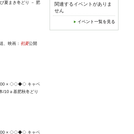
び夏まき冬どり － 肥
関連するイベントがありま
せん
イベント一覧を見る
初夏
送、映画：
公開
000 × ◇◇◆◇ キャベ
本/10ａ基肥秋冬どり
000 × ◇◇◆◇ キャベ