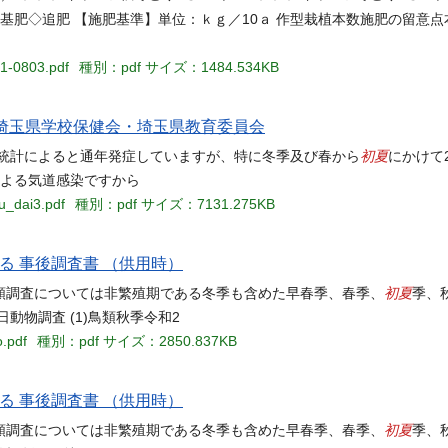
収穫◆基肥◇追肥 【施肥基準】単位：ｋｇ／10ａ 作型栽植本数施肥の留意点
01-0803.pdf
種別：pdf
サイズ：1484.534KB
 ‒ 埼玉県学校保健会・埼玉県教育委員会
初夏
の統計によると通年発症していますが、特に冬季及び春から
にかけて
による気道感染ですから
u_dai3.pdf
種別：pdf
サイズ：7131.275KB
る 事後調査書 （供用時）
初夏
類調査については非繁殖期である冬季も含めた早春季、春季、
季、
動物調査 (1)鳥類秋季令和2
o.pdf
種別：pdf
サイズ：2850.837KB
る 事後調査書 （供用時）
初夏
類調査については非繁殖期である冬季も含めた早春季、春季、
季、