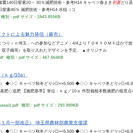
初夏
140日窒素20～ 30％減肥技術・参考H14 キャベツ春まき
どり及
素40％ 減肥技術・参考H14 水稲（コ
種別：pdf
サイズ：1843.855KB
ェクトによる魅力発信（蕨市）
つりｉｎ埼玉」への参加などアニメ：4/4よりＴＯＫＹＯＭＸほかで放
、双子織等）を取り入れたデザインを予定。 ▲オリジナル
df
種別：pdf
サイズ：467.664KB
2（ｋｇ/10a）
ｇ/10a） ◆◇◇ キャベツ秋冬どり○◎××5,500 ◆◇◇ キャベツ冬どり○◎×6,
収穫◆基肥◇追肥 【施肥基準】単位：ｋｇ／10ａ 作型栽植本数施肥の留意点
yasai1.pdf
種別：pdf
サイズ：293.989KB
年１月一部改正） 埼玉県農林部農業支援課
ｇ/10a） ◆◇◇ キャベツ秋冬どり○◎××5,500 ◆◇◇ キャベツ冬どり○◎×6,