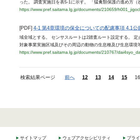
った。 調査実施日を表5-1に示す。 「猛禽類保護の進め方
https://www.pref.saitama.lg.jp/documents/210659/h001_jigo
[PDF]
4-1 第4章環境の保全についての配慮事項 4.
域全域とする。 センサスルートは2踏査ルート設定する。 定
対象事業実施区域及びその周辺の動物の生息種及び生息環境
https://www.pref.saitama.lg.jp/documents/210767/dai4syo_da
検索結果ページ
前へ
12
13
14
15
1
サイトマップ
ウェブアクセシビリティ
プライ