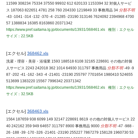
11599 308234 75334 37550 99932 612 620133 1153394 32 対個人サービ
ス 187063 822651 4781 258 760 204330 1219849 33 事務用品 34
分類不明
-43 -1041 -314 -132 -370 -4 -21285 -23190 313146 7624092 2394968 4700
57 1388834 16385 8163860 20371342
https://www.pref.saitama.lg.jp/documents/13931/368461.xls
種別：エクセル
サイズ：22.5KB
[エクセル]
368462.xls
洗濯・理容・美容・浴場業 1593 188518 6108 32165 228691 その他の対個
人サービス 2243 242018 362 1014 64930 311797 事務用品
分類不明
-49 -9
87 -202 -41 -162 -343 -4 -21401 -23190 255797 7701654 1980410 524655
513699 1383220 15567 7996342 20371342
https://www.pref.saitama.lg.jp/documents/13931/368462.xls
種別：エクセル
サイズ：32.5KB
[エクセル]
368463.xls
1564 187659 938 6099 149 32147 228691 8619 その他の対個人サービス 22
40 242162 359 949 64657 311797 8900 事務用品 9000
分類不明
-47 -988 -
26 -188 -39 -170 -326 -21401 -23190 255227 7867279 158128 1960730 53