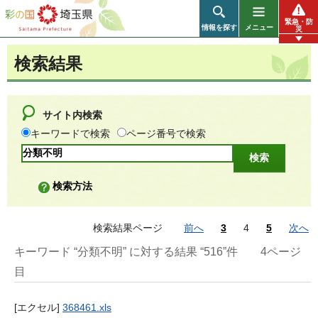
彩の国 埼玉県
緊急・防
情報を探す
メニュー
災
検索結果
サイト内検索
キーワードで検索
ページ番号で検索
検索方法
検索結果ページ
前へ
3
4
5
次へ
キーワード “分類不明” に対する結果 “516”件
4ページ
目
[エクセル]
368461.xls