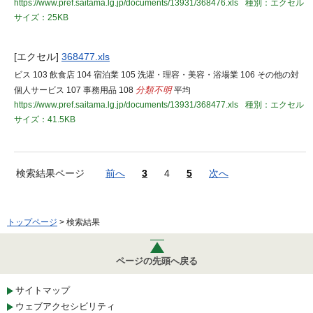
https://www.pref.saitama.lg.jp/documents/13931/368476.xls
種別：エクセル
サイズ：25KB
[エクセル]
368477.xls
ビス 103 飲食店 104 宿泊業 105 洗濯・理容・美容・浴場業 106 その他の対
個人サービス 107 事務用品 108
分類不明
平均
https://www.pref.saitama.lg.jp/documents/13931/368477.xls
種別：エクセル
サイズ：41.5KB
検索結果ページ
前へ
3
4
5
次へ
トップページ
> 検索結果
ページの先頭へ戻る
サイトマップ
ウェブアクセシビリティ