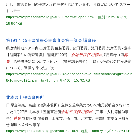
用し、障害者雇用の推進と庁内理解を深めています。 4 ロゴについて スマー
トステー
https://www.pref.saitama.lg.jp/a0201/flat/flat_open.html
種別：html
サイズ：
19.904KB
第191回 埼玉県情報公開審査会第一部会 議事録
県政情報センター内 出席委員 佐藤委員、柴田委員、池田委員 欠席委員 - 議事
【諮問案件の調査審議】 諮問第400号「
会計年度任用職員
採用選考（再
募
集
）合格者決定について（伺い）（警務課保有分）」ほか6件の部分開示決定
について、審議を行った。 次
https://www.pref.saitama.lg.jp/a0304/kense/johokokai/shinsakai/shingikekka/r
8-1gijiroku191.html
種別：html
サイズ：15.765KB
北本県土整備事務所
日 県道鴻巣川島線（鴻巣市箕田）立体交差事業について地元説明会を行いま
した 1月27日 北本県土整備事務所
会計年度任用職員
（工事・入札等補助事
務）
募集
管轄区域 鴻巣市、上尾市、桶川市、北本市、伊奈町 重要なお知ら
せ 県民の皆様へ 事業
https://www.pref.saitama.lg.jp/soshiki/b1003/
種別：html
サイズ：22.851KB