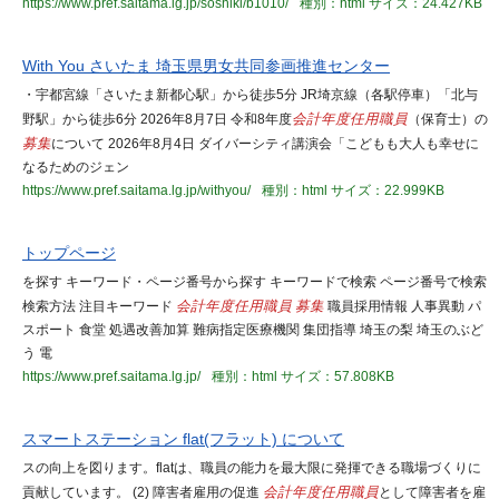
https://www.pref.saitama.lg.jp/soshiki/b1010/
種別：html
サイズ：24.427KB
With You さいたま 埼玉県男女共同参画推進センター
・宇都宮線「さいたま新都心駅」から徒歩5分 JR埼京線（各駅停車）「北与
野駅」から徒歩6分 2026年8月7日 令和8年度
会計年度任用職員
（保育士）の
募集
について 2026年8月4日 ダイバーシティ講演会「こどもも大人も幸せに
なるためのジェン
https://www.pref.saitama.lg.jp/withyou/
種別：html
サイズ：22.999KB
トップページ
を探す キーワード・ページ番号から探す キーワードで検索 ページ番号で検索
検索方法 注目キーワード
会計年度任用職員
募集
職員採用情報 人事異動 パ
スポート 食堂 処遇改善加算 難病指定医療機関 集団指導 埼玉の梨 埼玉のぶど
う 電
https://www.pref.saitama.lg.jp/
種別：html
サイズ：57.808KB
スマートステーション flat(フラット) について
スの向上を図ります。flatは、職員の能力を最大限に発揮できる職場づくりに
貢献しています。 (2) 障害者雇用の促進
会計年度任用職員
として障害者を雇