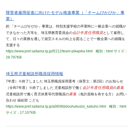
障害者雇用促進に向けたモデル推進事業（「チームぴかぴか」事
業）
的 「チームぴかぴか」事業は、特別支援学校の卒業時に一般企業への就職が
できなかった方等を、埼玉県教育委員会の
会計年度任用職員
として雇用し
て、日々の業務を通して就労スキルの向上を図ることで一般企業への就職を
支援する
https://www.pref.saitama.lg.jp/f2212/team-pikapika.html
種別：html
サイズ：
28.797KB
埼玉県児童相談所職員採用情報
7年度）※終了しました 埼玉県職員採用選考（保育士：第2回）のお知らせ
（令和7年度）※終了しました 児童相談所で働く
会計年度任用職員
の
募集
児童相談所で働く育児休業等代替職員の
募集
（免許資格を有する方） お問い
合わせ 福祉部 こども
https://www.pref.saitama.lg.jp/a0608/jidouhukusisi_kakuho.html
種別：html
サイズ：17.107KB