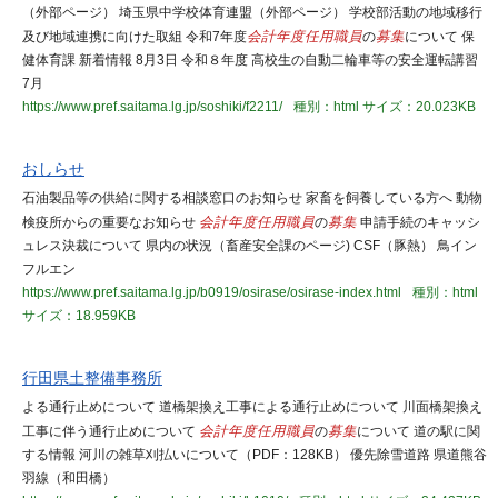
（外部ページ） 埼玉県中学校体育連盟（外部ページ） 学校部活動の地域移行
及び地域連携に向けた取組 令和7年度
会計年度任用職員
の
募集
について 保
健体育課 新着情報 8月3日 令和８年度 高校生の自動二輪車等の安全運転講習
7月
https://www.pref.saitama.lg.jp/soshiki/f2211/
種別：html
サイズ：20.023KB
おしらせ
石油製品等の供給に関する相談窓口のお知らせ 家畜を飼養している方へ 動物
検疫所からの重要なお知らせ
会計年度任用職員
の
募集
申請手続のキャッシ
ュレス決裁について 県内の状況（畜産安全課のページ) CSF（豚熱） 鳥イン
フルエン
https://www.pref.saitama.lg.jp/b0919/osirase/osirase-index.html
種別：html
サイズ：18.959KB
行田県土整備事務所
よる通行止めについて 道橋架換え工事による通行止めについて 川面橋架換え
工事に伴う通行止めについて
会計年度任用職員
の
募集
について 道の駅に関
する情報 河川の雑草刈払いについて（PDF：128KB） 優先除雪道路 県道熊谷
羽線（和田橋）