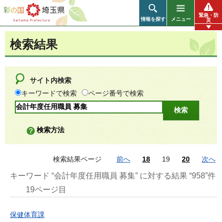
彩の国 埼玉県
緊急・防
情報を探す
メニュー
災
検索結果
サイト内検索
キーワードで検索
ページ番号で検索
検索方法
検索結果ページ
前へ
18
19
20
次へ
キーワード “会計年度任用職員 募集” に対する結果 “958”件
19ページ目
保健体育課