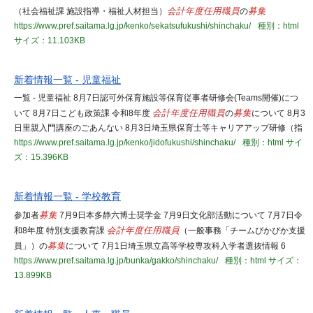
（社会福祉課 施設指導・福祉人材担当）
会計年度任用職員
の
募集
https://www.pref.saitama.lg.jp/kenko/sekatsufukushi/shinchaku/
種別：html
サイズ：11.103KB
新着情報一覧 - 児童福祉
一覧 - 児童福祉 8月7日認可外保育施設等保育従事者研修会(Teams開催)につ
いて 8月7日こども政策課 令和8年度
会計年度任用職員
の
募集
について 8月3
日里親入門講座のごあんない 8月3日埼玉県保育士等キャリアアップ研修（指
https://www.pref.saitama.lg.jp/kenko/jidofukushi/shinchaku/
種別：html
サイ
ズ：15.396KB
新着情報一覧 - 学校教育
参加者
募集
7月9日本多静六博士奨学金 7月9日文化部活動について 7月7日令
和8年度 特別支援教育課
会計年度任用職員
（一般事務「チームぴかぴか支援
員」）の
募集
について 7月1日埼玉県立高等学校専攻科入学者選抜情報 6
https://www.pref.saitama.lg.jp/bunka/gakko/shinchaku/
種別：html
サイズ：
13.899KB