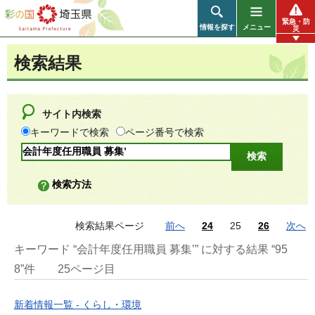
彩の国 埼玉県
緊急・防
情報を探す
メニュー
災
検索結果
サイト内検索
キーワードで検索
ページ番号で検索
検索方法
検索結果ページ
前へ
24
25
26
次へ
キーワード “会計年度任用職員 募集’” に対する結果 “95
8”件
25ページ目
新着情報一覧 - くらし・環境