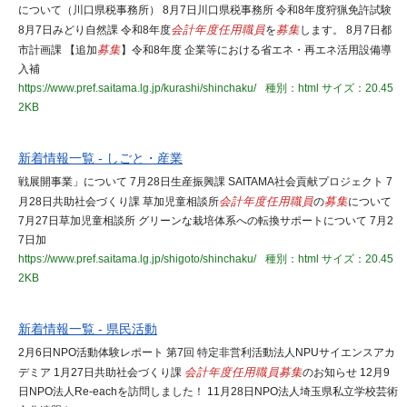
について（川口県税事務所） 8月7日川口県税事務所 令和8年度狩猟免許試験
8月7日みどり自然課 令和8年度
会計年度任用職員
を
募集
します。 8月7日都
市計画課 【追加
募集
】令和8年度 企業等における省エネ・再エネ活用設備導
入補
https://www.pref.saitama.lg.jp/kurashi/shinchaku/
種別：html
サイズ：20.45
2KB
新着情報一覧 - しごと・産業
戦展開事業」について 7月28日生産振興課 SAITAMA社会貢献プロジェクト 7
月28日共助社会づくり課 草加児童相談所
会計年度任用職員
の
募集
について
7月27日草加児童相談所 グリーンな栽培体系への転換サポートについて 7月2
7日加
https://www.pref.saitama.lg.jp/shigoto/shinchaku/
種別：html
サイズ：20.45
2KB
新着情報一覧 - 県民活動
2月6日NPO活動体験レポート 第7回 特定非営利活動法人NPUサイエンスアカ
デミア 1月27日共助社会づくり課
会計年度任用職員
募集
のお知らせ 12月9
日NPO法人Re-eachを訪問しました！ 11月28日NPO法人埼玉県私立学校芸術