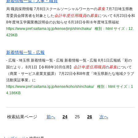
新着情報一覧 - 人事・職員
局 職員採用情報 7月8日スクールソーシャルワーカーの
募集
7月7日埼玉県教
育委員会障害者を対象とした
会計年度任用職員
の
募集
について 6月23日令和
8年度埼玉学園業務説明会のお知らせ 6月18日令和８年度埼玉県福祉
https://www.pref.saitama.lg.jp/kense/jinji/shinchaku/
種別：html
サイズ：12.
429KB
新着情報一覧 - 広報
- 広報 - 埼玉県 新着情報一覧 - 広報 新着情報一覧 - 広報 8月1日広報紙「彩の
国だより」 8月1日【令和8年10月任用】
会計年度任用職員
の
募集
について
（商業・サービス産業支援課） 7月22日令和8年度「埼玉県新たな地域クラブ
活動実証事業」に
https://www.pref.saitama.lg.jp/kense/koho/shinchaku/
種別：html
サイズ：1
4.186KB
検索結果ページ
前へ
24
25
26
次へ