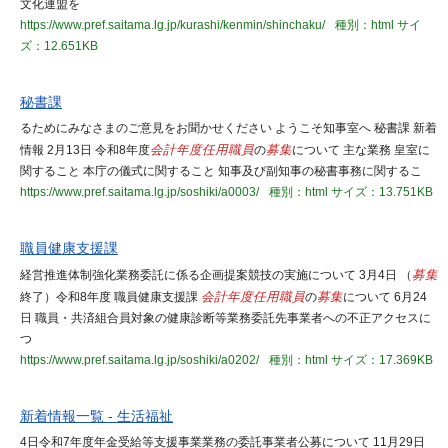
文化連盟を
https://www.pref.saitama.lg.jp/kurashi/kenmin/shinchaku/
種別：html
サイ
ズ：12.651KB
秘書課
るためにみなさまのご意見をお聞かせください ようこそ知事室へ 秘書課 新着
情報 2月13日 令和8年度
会計年度任用職員
の
募集
について 主な業務 皇室に
関すること 本庁の儀式に関すること 知事及び副知事の秘書事務に関するこ
https://www.pref.saitama.lg.jp/soshiki/a0003/
種別：html
サイズ：13.751KB
職員健康支援課
経営推進体制強化業務委託に係る企画提案競技の実施について 3月4日 （
募集
終了）令和8年度 職員健康支援課
会計年度任用職員
の
募集
について 6月24
日 職員・共済組合員対象の健康診断等業務委託先事業者への不正アクセスに
つ
https://www.pref.saitama.lg.jp/soshiki/a0202/
種別：html
サイズ：17.369KB
新着情報一覧 - 生活福祉
4日令和7年度年金受給等支援事業業務の委託事業者公募について 11月29日