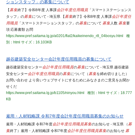
ションスタッフ」の募集について
【
募集
終了】令和8年度 人事課
会計年度任用職員
「スマートステーションス
タッフ」の
募集
について - 埼玉県 【
募集
終了】令和8年度 人事課
会計年度任
用職員
「スマートステーションスタッフ」の
募集
について
募集
人数
募集
要
項 応募書類 お問
https://www.pref.saitama.lg.jp/a0201/flat2/kaikeinendo_r8_04bosyu.html
種
別：html
サイズ：16.103KB
越谷建築安全センター会計年度任用職員の募集について
越谷建築安全センター
会計年度任用職員
の
募集
について - 埼玉県 越谷建築
安全センター
会計年度任用職員
の
募集
について（
募集
を締め切りました）
お問い合わせ より良いウェブサイトにするためにみなさまのご意見をお聞か
せくだ
https://www.pref.saitama.lg.jp/b1105/ninyou.html
種別：html
サイズ：18.777
KB
雇用・人材戦略課 令和7年度会計年度任用職員募集のお知らせ
雇用・人材戦略課 令和7年度
会計年度任用職員
募集
のお知らせ - 埼玉県 （
募
集
終了）雇用・人材戦略課 令和7年度
会計年度任用職員
募集
のお知らせ
募