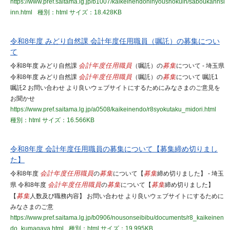
https://www.pref.saitama.lg.jp/b1007/kaikeinendoninyoushokuin/saboukannsi
inn.html
種別：html
サイズ：18.428KB
令和8年度 みどり自然課 会計年度任用職員（嘱託）の募集につい
て
令和8年度 みどり自然課
会計年度任用職員
（嘱託）の
募集
について - 埼玉県
令和8年度 みどり自然課
会計年度任用職員
（嘱託）の
募集
について 嘱託1
嘱託2 お問い合わせ より良いウェブサイトにするためにみなさまのご意見を
お聞かせ
https://www.pref.saitama.lg.jp/a0508/kaikeinendo/r8syokutaku_midori.html
種別：html
サイズ：16.566KB
令和8年度 会計年度任用職員の募集について【募集締め切りまし
た】
令和8年度
会計年度任用職員
の
募集
について【
募集
締め切りました】 - 埼玉
県 令和8年度
会計年度任用職員
の
募集
について【
募集
締め切りました】
【
募集
人数及び職務内容】 お問い合わせ より良いウェブサイトにするために
みなさまのご意
https://www.pref.saitama.lg.jp/b0906/nousonseibibu/documents/r8_kaikeinen
do_kumagaya.html
種別：html
サイズ：19.995KB