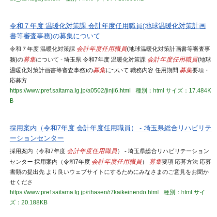
令和７年度 温暖化対策課 会計年度任用職員(地球温暖化対策計画
書等審査事務)の募集について
令和７年度 温暖化対策課
会計年度任用職員
(地球温暖化対策計画書等審査事
務)の
募集
について - 埼玉県 令和7年度 温暖化対策課
会計年度任用職員
(地球
温暖化対策計画書等審査事務)の
募集
について 職務内容 任用期間
募集
要項・
応募方
https://www.pref.saitama.lg.jp/a0502/jinji6.html
種別：html
サイズ：17.484K
B
採用案内（令和7年度 会計年度任用職員） - 埼玉県総合リハビリテ
ーションセンター
採用案内（令和7年度
会計年度任用職員
） - 埼玉県総合リハビリテーション
センター 採用案内（令和7年度
会計年度任用職員
）
募集
要項 応募方法 応募
書類の提出先 より良いウェブサイトにするためにみなさまのご意見をお聞か
せくださ
https://www.pref.saitama.lg.jp/rihasen/r7kaikeinendo.html
種別：html
サイ
ズ：20.188KB