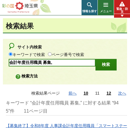
彩の国 埼玉県
緊急・防
情報を探す
メニュー
災
検索結果
サイト内検索
キーワードで検索
ページ番号で検索
検索方法
検索結果ページ
前へ
10
11
12
次へ
キーワード “会計年度任用職員 募集,” に対する結果 “94
5”件
11ページ目
【募集終了】令和8年度 人事課会計年度任用職員「スマートステー