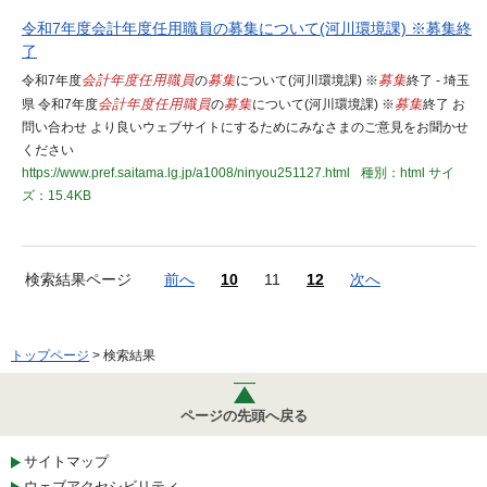
令和7年度会計年度任用職員の募集について(河川環境課) ※募集終
了
令和7年度
会計年度任用職員
の
募集
について(河川環境課) ※
募集
終了 - 埼玉
県 令和7年度
会計年度任用職員
の
募集
について(河川環境課) ※
募集
終了 お
問い合わせ より良いウェブサイトにするためにみなさまのご意見をお聞かせ
ください
https://www.pref.saitama.lg.jp/a1008/ninyou251127.html
種別：html
サイ
ズ：15.4KB
検索結果ページ
前へ
10
11
12
次へ
トップページ
> 検索結果
ページの先頭へ戻る
サイトマップ
ウェブアクセシビリティ