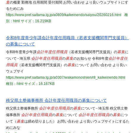
集
の概要 勤務地 任用期間 受付期間 お問い合わせ より良いウェブサイトにす
るためにみ
https://www.pref.saitama.lg.jp/a0809/kaikeinendo/saiyou/20260216.html
種
別：html
サイズ：16.219KB
令和8年度青少年課会計年度任用職員（若者支援機関専門支援員）
の募集について
令和8年度青少年課
会計年度任用職員
（若者支援機関専門支援員）の
募集
に
ついて - 埼玉県
会計年度任用職員
の
募集
のお知らせ 令和8年度
会計年度任
用職員
（若者支援機関専門支援員）の
募集
について お問い合わせ より良い
ウェブサイ
https://www.pref.saitama.lg.jp/a0307/wakamonoshien/r8_kaikeinendo.html
種別：html
サイズ：16.167KB
秩父県土整備事務所 会計年度任用職員の募集について
秩父県土整備事務所
会計年度任用職員
の
募集
について - 埼玉県 秩父県土整
備事務所
会計年度任用職員
の
募集
について
会計年度任用職員
の
募集
につ
いて（
募集
は締め切りました） お問い合わせ より良いウェブサイトにするた
めにみな