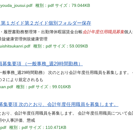
gyouda_jousui.pdf
種別：pdf
サイズ：79.044KB
当名 第１ガイド第２ガイド個別フォルダー保存
会計年度任用職員募集
報告書通勤届・履歴書勤務整理簿・出勤簿休暇届賃金台帳
個人
斡旋健康管理例規健康管理
ishitsukanri.pdf
種別：pdf
サイズ：59.009KB
募集要項 （一般事務_週29時間勤務）
一般事務_週29時間勤務） 次のとおり会計年度任用職員を募集します。
の２により規定されるも
kan.pdf
種別：pdf
サイズ：99.016KB
募集要項 次のとおり、会計年度任用職員を募集します。
とおり、会計年度任用職員を募集します。 会計年度任用職員について会
用や人事評価、懲戒
.pdf
種別：pdf
サイズ：110.471KB