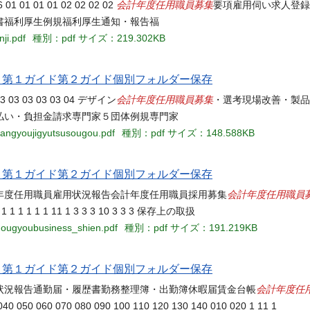
会計年度任用職員募集
 01 01 01 02 02 02 02
要項雇用伺い求人登録
書福利厚生例規福利厚生通知・報告福
ji.pdf
種別：pdf
サイズ：219.302KB
当名 第１ガイド第２ガイド個別フォルダー保存
会計年度任用職員募集
3 03 03 03 03 04 デザイン
・選考現場改善・製品
払い・負担金請求専門家５団体例規専門家
sangyoujigyutsusougou.pdf
種別：pdf
サイズ：148.588KB
当名 第１ガイド第２ガイド個別フォルダー保存
会計年度任用職員
年度任用職員雇用状況報告会計年度任用職員採用募集
1 1 1 1 1 1 1 11 1 3 3 3 10 3 3 3 保存上の取扱
nougyoubusiness_shien.pdf
種別：pdf
サイズ：191.219KB
当名 第１ガイド第２ガイド個別フォルダー保存
会計年度任
状況報告通勤届・履歴書勤務整理簿・出勤簿休暇届賃金台帳
0 070 080 090 100 110 120 130 140 010 020 1 11 1