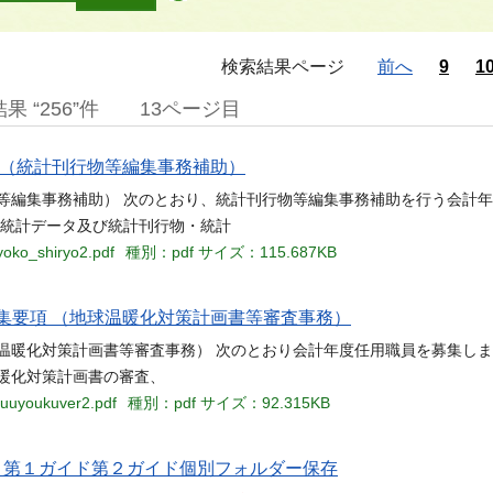
検索結果ページ
前へ
9
1
 “256”件
13ページ目
 （統計刊行物等編集事務補助）
物等編集事務補助） 次のとおり、統計刊行物等編集事務補助を行う会計
）統計データ及び統計刊行物・統計
yoko_shiryo2.pdf
種別：pdf
サイズ：115.687KB
集要項 （地球温暖化対策計画書等審査事務）
球温暖化対策計画書等審査事務） 次のとおり会計年度任用職員を募集しま
暖化対策計画書の審査、
huuyoukuver2.pdf
種別：pdf
サイズ：92.315KB
当名 第１ガイド第２ガイド個別フォルダー保存