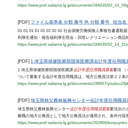
https://www.pref.saitama.lg.jp/documents/184035/02_14_09
[PDF]
ファイル基準表 分類 番号 色 分類 番号 担
01 01 01 01 01 02 02 02 社会保険労働保険人事
利厚生通知・報告福利厚生照会・回答レクリエーション商品
https://www.pref.saitama.lg.jp/documents/184035/02_14_11su
[PDF]
1 埼玉県保健医療部国保医療課会計年度任用職員
会計年度任用職員募集
1 埼玉県保健医療部国保医療課
要項 （
ついて募集する会計年度任用職員は、地方公務員法第２２条
https://www.pref.saitama.lg.jp/documents/199057/youkou29ji
[PDF]
埼玉県秩父農林振興センター会計年度任用職員
会計年度任用職員募集
埼玉県秩父農林振興センター
要項次の
般職の地方公務員として地方公務員法が適用され、条件付採
https://www.pref.saitama.lg.jp/documents/202956/bosyuyoko