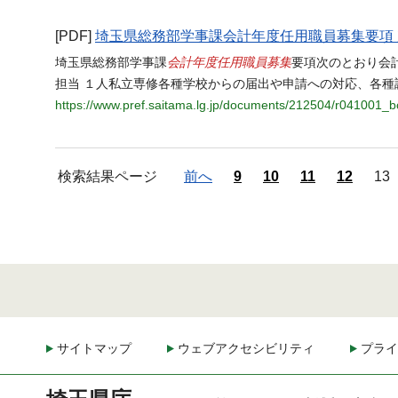
[PDF]
埼玉県総務部学事課会計年度任用職員募集要項
会計年度任用職員募集
埼玉県総務部学事課
要項次のとおり会
担当 １人私立専修各種学校からの届出や申請への対応、各種
https://www.pref.saitama.lg.jp/documents/212504/r041001_
検索結果ページ
前へ
9
10
11
12
13
サイトマップ
ウェブアクセシビリティ
プライ