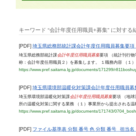
キーワード “会計年度任用職員+募集” に対する結果
[PDF]
埼玉県総務部統計課会計年度任用職員募集要項
会計年度任用職員募集
埼玉県総務部統計課
要項 （統計刊行
称：会計年度任用職員２）を募集します。 １職務内容 （１
https://www.pref.saitama.lg.jp/documents/171299/r811boshu
[PDF]
埼玉県環境部温暖化対策課会計年度任用職員募
会計年度任用職員募集
埼玉県環境部温暖化対策課
要項 （地
所の温暖化対策に関する業務 （１）事業所から提出される温
https://www.pref.saitama.lg.jp/documents/171743/0704_bos
[PDF]
ファイル基準表 分類 番号 色 分類 番号 担