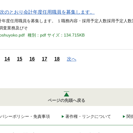
 次のとおり会計年度任用職員を募集します。
計年度任用職員を募集します。 １職務内容・採用予定人数採用予定人数
調査業務及びそ
boshuyoko.pdf
種別：pdf
サイズ：134.715KB
14
15
16
17
18
次へ
ページの先頭へ戻る
バシーポリシー・免責事項
著作権・リンクについて
関