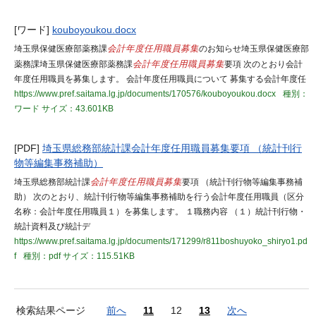
[ワード]
kouboyoukou.docx
埼玉県保健医療部薬務課
会計年度任用職員募集
のお知らせ埼玉県保健医療部
薬務課埼玉県保健医療部薬務課
会計年度任用職員募集
要項 次のとおり会計
年度任用職員を募集します。 会計年度任用職員について 募集する会計年度任
https://www.pref.saitama.lg.jp/documents/170576/kouboyoukou.docx
種別：
ワード
サイズ：43.601KB
[PDF]
埼玉県総務部統計課会計年度任用職員募集要項 （統計刊行
物等編集事務補助）
埼玉県総務部統計課
会計年度任用職員募集
要項 （統計刊行物等編集事務補
助） 次のとおり、統計刊行物等編集事務補助を行う会計年度任用職員（区分
名称：会計年度任用職員１）を募集します。 １職務内容 （１）統計刊行物・
統計資料及び統計デ
https://www.pref.saitama.lg.jp/documents/171299/r811boshuyoko_shiryo1.pd
f
種別：pdf
サイズ：115.51KB
検索結果ページ
前へ
11
12
13
次へ