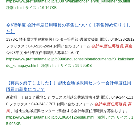
https://www.pref.saitama.lg.jp/a0307/wakamonoshien/r8_kaikeinendo.html
種別：html
サイズ：16.167KB
令和8年度 会計年度任用職員の募集について【募集締め切りまし
た】
1373-1 埼玉県大里農林振興センター管理部･農業支援部 電話：048-523-2812
ファックス：048-526-2494 お問い合わせフォーム
会計年度任用職員,募集
令和8年度 会計年度任用職員の募集について
https://www.pref.saitama.lg.jp/b0906/nousonseibibu/documents/r8_kaikeinen
do_kumagaya.html
種別：html
サイズ：19.995KB
【募集を終了しました】川越比企地域振興センター会計年度任用
職員の募集について
新宿町一丁目１７番地１７ ウェスタ川越公共施設棟４階 電話：049-244-111
0 ファックス：049-243-1707 お問い合わせフォーム
会計年度任用職員,募
集
川越比企地域振興センターで勤務する会計年度任用職員を募集します。
https://www.pref.saitama.lg.jp/b0106/0412boshu.html
種別：html
サイズ：1
5.993KB