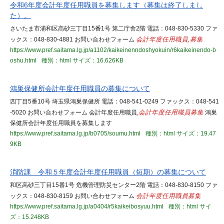
令和6年度会計年度任用職員を募集します（募集は終了しまし
た）。
さいたま市浦和区高砂三丁目15番1号 第二庁舎2階 電話：048-830-5330 ファ
ックス：048-830-4881 お問い合わせフォーム
会計年度任用職員,募集
https://www.pref.saitama.lg.jp/a1102/kaikeinenndoshyokuin/r6kaikeinendo-b
oshu.html
種別：html
サイズ：16.626KB
鴻巣保健所会計年度任用職員の募集について
四丁目5番10号 埼玉県鴻巣保健所 電話：048-541-0249 ファックス：048-541
-5020 お問い合わせフォーム 会計年度任用職員,
会計年度任用職員募集
鴻巣
保健所会計年度任用職員を募集します
https://www.pref.saitama.lg.jp/b0705/soumu.html
種別：html
サイズ：19.47
9KB
消防課 令和５年度会計年度任用職員（短期）の募集について
和区高砂三丁目15番1号 危機管理防災センター2階 電話：048-830-8150 ファ
ックス：048-830-8159 お問い合わせフォーム
会計年度任用職員募集
https://www.pref.saitama.lg.jp/a0404/r5kaikeibosyuu.html
種別：html
サイ
ズ：15.248KB