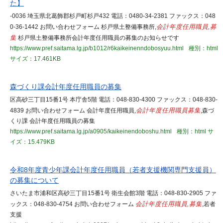
た】
-0036 埼玉県北葛飾郡杉戸町杉戸432 電話：0480-34-2381 ファックス：048
0-36-1442 お問い合わせフォーム 杉戸県土整備事務所,
会計年度任用職員,募
集
杉戸県土整備事務所会計年度任用職員の募集のお知らせです
https://www.pref.saitama.lg.jp/b1012/r6kaikeinenndobosyuu.html
種別：html
サイズ：17.461KB
森づくり課会計年度任用職員の募集
区高砂三丁目15番1号 本庁舎5階 電話：048-830-4300 ファックス：048-830-
4839 お問い合わせフォーム 会計年度任用職員,
会計年度任用職員募集
,森づ
くり課 会計年度任用職員の募集
https://www.pref.saitama.lg.jp/a0905/kaikeinendoboshu.html
種別：html
サ
イズ：15.479KB
令和8年度青少年課会計年度任用職員（若者支援機関専門支援員）
の募集について
さいたま市浦和区高砂三丁目15番1号 衛生会館3階 電話：048-830-2905 ファ
ックス：048-830-4754 お問い合わせフォーム
会計年度任用職員,募集
,若者
支援