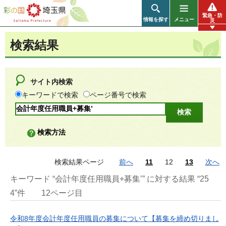
彩の国 埼玉県
緊急・防
情報を探す
メニュー
災
検索結果
サイト内検索
キーワードで検索
ページ番号で検索
検索方法
検索結果ページ
前へ
11
12
13
次へ
キーワード “会計年度任用職員+募集’” に対する結果 “25
4”件
12ページ目
令和8年度会計年度任用職員の募集について【募集を締め切りまし