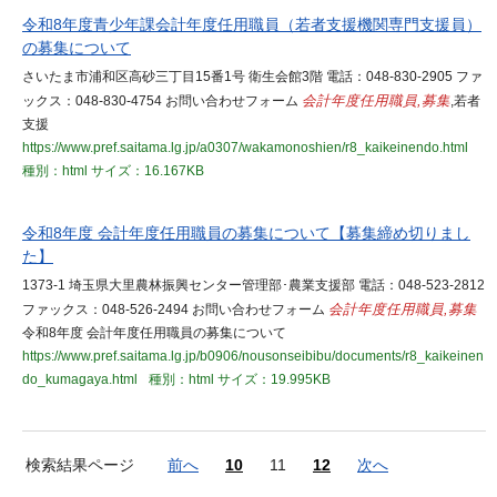
令和8年度青少年課会計年度任用職員（若者支援機関専門支援員）
の募集について
さいたま市浦和区高砂三丁目15番1号 衛生会館3階 電話：048-830-2905 ファ
ックス：048-830-4754 お問い合わせフォーム
会計年度任用職員,募集
,若者
支援
https://www.pref.saitama.lg.jp/a0307/wakamonoshien/r8_kaikeinendo.html
種別：html
サイズ：16.167KB
令和8年度 会計年度任用職員の募集について【募集締め切りまし
た】
1373-1 埼玉県大里農林振興センター管理部･農業支援部 電話：048-523-2812
ファックス：048-526-2494 お問い合わせフォーム
会計年度任用職員,募集
令和8年度 会計年度任用職員の募集について
https://www.pref.saitama.lg.jp/b0906/nousonseibibu/documents/r8_kaikeinen
do_kumagaya.html
種別：html
サイズ：19.995KB
検索結果ページ
前へ
10
11
12
次へ