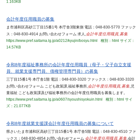
1.163KB
会計年度任用職員の募集
ま市浦和区高砂三丁目15番1号 本庁舎3階東側 電話：048-830-5770 ファック
ス：048-830-4914 お問い合わせフォーム 求人,
会計年度任用職員,募集
https://www.pref.saitama.lg.jp/a0212/kyujin/bosyu.html
種別：html
サイズ：
14.57KB
令和8年度福祉事務所の会計年度任用職員（母子・父子自立支援
員、就業支援専門員、債権管理専門員）の募集
三丁目15番1号 本庁舎1階 電話：048-830-3320 ファックス：048-830-3320
お問い合わせフォーム こども政策課,福祉事務所,
会計年度任用職員,募集
,児
童福祉 こども政策課及び福祉事務所の会計年度任用職員を募集します。
https://www.pref.saitama.lg.jp/a0607/syoushisyokuin.html
種別：html
サイ
ズ：21.077KB
令和8年度就業支援課会計年度任用職員の募集について
県さいたま市浦和区高砂三丁目15番1号 本庁舎5階 電話：048-830-4510 ファ
ックス：048-830-4854 お問い合わせフォーム
会計年度任用職員,募集
,会計