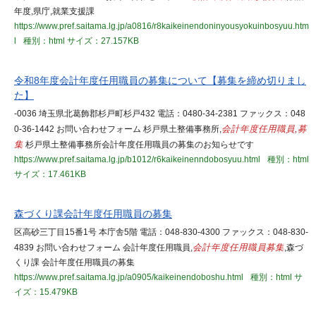
年度,県庁,就業支援課
https://www.pref.saitama.lg.jp/a0816/r8kaikeinendoninyousyokuinbosyuu.htm
l
種別：html
サイズ：27.157KB
令和8年度会計年度任用職員の募集について【募集を締め切りまし
た】
-0036 埼玉県北葛飾郡杉戸町杉戸432 電話：0480-34-2381 ファックス：048
0-36-1442 お問い合わせフォーム 杉戸県土整備事務所,
会計年度任用職員,募
集
杉戸県土整備事務所会計年度任用職員の募集のお知らせです
https://www.pref.saitama.lg.jp/b1012/r6kaikeinenndobosyuu.html
種別：html
サイズ：17.461KB
森づくり課会計年度任用職員の募集
区高砂三丁目15番1号 本庁舎5階 電話：048-830-4300 ファックス：048-830-
4839 お問い合わせフォーム 会計年度任用職員,
会計年度任用職員募集
,森づ
くり課 会計年度任用職員の募集
https://www.pref.saitama.lg.jp/a0905/kaikeinendoboshu.html
種別：html
サ
イズ：15.479KB