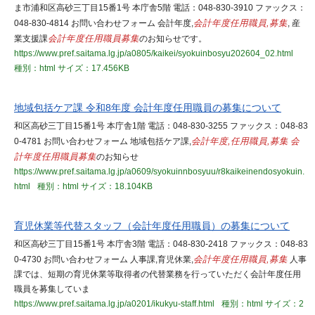
ま市浦和区高砂三丁目15番1号 本庁舎5階 電話：048-830-3910 ファックス：
048-830-4814 お問い合わせフォーム 会計年度,
会計年度任用職員,募集
, 産
業支援課
会計年度任用職員募集
のお知らせです。
https://www.pref.saitama.lg.jp/a0805/kaikei/syokuinbosyu202604_02.html
種別：html
サイズ：17.456KB
地域包括ケア課 令和8年度 会計年度任用職員の募集について
和区高砂三丁目15番1号 本庁舎1階 電話：048-830-3255 ファックス：048-83
0-4781 お問い合わせフォーム 地域包括ケア課,
会計年度,任用職員,募集
会
計年度任用職員募集
のお知らせ
https://www.pref.saitama.lg.jp/a0609/syokuinnbosyuu/r8kaikeinendosyokuin.
html
種別：html
サイズ：18.104KB
育児休業等代替スタッフ（会計年度任用職員）の募集について
和区高砂三丁目15番1号 本庁舎3階 電話：048-830-2418 ファックス：048-83
0-4730 お問い合わせフォーム 人事課,育児休業,
会計年度任用職員,募集
人事
課では、短期の育児休業等取得者の代替業務を行っていただく会計年度任用
職員を募集していま
https://www.pref.saitama.lg.jp/a0201/ikukyu-staff.html
種別：html
サイズ：2