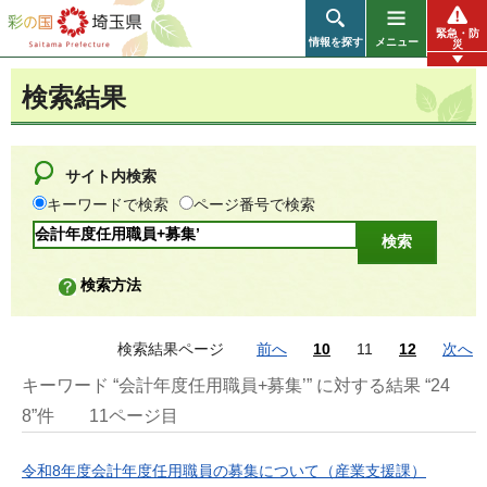
彩の国 埼玉県
緊急・防
情報を探す
メニュー
災
検索結果
サイト内検索
キーワードで検索
ページ番号で検索
検索方法
検索結果ページ
前へ
10
11
12
次へ
キーワード “会計年度任用職員+募集’” に対する結果 “24
8”件
11ページ目
令和8年度会計年度任用職員の募集について（産業支援課）