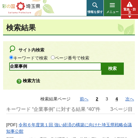
彩の国 埼玉県
緊急・防
情報を探す
メニュー
災
検索結果
サイト内検索
キーワードで検索
ページ番号で検索
検索方法
検索結果ページ
前へ
2
3
4
次へ
キーワード “企業事例” に対する結果 “40”件
3ページ目
[PDF]
令和６年度第１回 強い経済の構築に向けた埼玉県戦略会議
知事公館