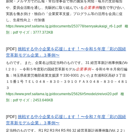
新聞・メルマガでの広報・常任理事会で県の施策を周知・毎月の支部報告
や、委員会活動を通し、先駆的に取り組んでいる
企業事例
報告で学び合い、
実践を働き掛け・独自の「企業変革支援」プログラム等の活用を会員に促
し、生産性向上・付加価
https://www.pref.saitama.lg.jp/documents/253778/senryakukaigi_r6-1.pdf
種
別：pdf
サイズ：3777.372KB
[PDF]
挑戦する中小企業を応援します︕ 〜令和５年度「彩の国経
営革新モデル企業」３事例〜
ものです。 また、企業名は指定当時のものです。 31 経営革新計画事例集(Vo
l.２０） ～令和５年度彩の国経営革新モデル
企業事例
～ 令和６年８月発行編
集：埼玉県産業労働部産業支援課 〒330-9301 さいたま市浦和区高砂３丁目
１５番１号 ＴＥＬ０４８－８３０－３９１０ ＦＡＸ０４８－８３０－４８１
３
https://www.pref.saitama.lg.jp/documents/25626/r5modelzireivol20.pdf
種
別：pdf
サイズ：2453.646KB
[PDF]
挑戦する中小企業を応援します︕ 〜令和７年度「彩の国経
営革新モデル企業」３事例〜
定当時のものです。 R1 R2 R3 R4 R5 R6 32 経営革新計画事例集(Vol.２２）