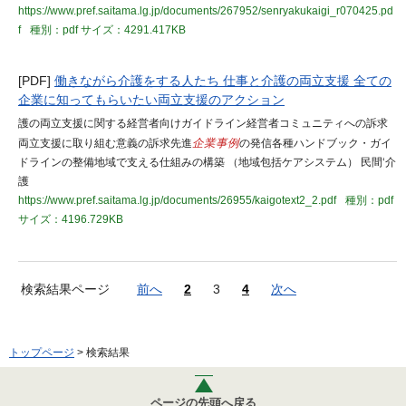
https://www.pref.saitama.lg.jp/documents/267952/senryakukaigi_r070425.pd
f
種別：pdf
サイズ：4291.417KB
[PDF]
働きながら介護をする人たち 仕事と介護の両立支援 全ての
企業に知ってもらいたい両立支援のアクション
護の両立支援に関する経営者向けガイドライン経営者コミュニティへの訴求
両立支援に取り組む意義の訴求先進
企業事例
の発信各種ハンドブック・ガイ
ドラインの整備地域で支える仕組みの構築 （地域包括ケアシステム） 民間‘介
護
https://www.pref.saitama.lg.jp/documents/26955/kaigotext2_2.pdf
種別：pdf
サイズ：4196.729KB
検索結果ページ
前へ
2
3
4
次へ
トップページ
> 検索結果
ページの先頭へ戻る