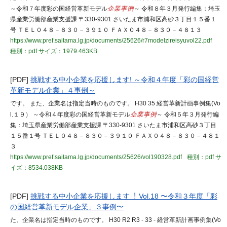
～令和７年度彩の国経営革新モデル
企業事例
～ 令和８年３月発行編集：埼玉
県産業労働部産業支援課 〒330-9301 さいたま市浦和区高砂３丁目１５番１
号 ＴＥＬ０４８－８３０－３９１０ ＦＡＸ０４８－８３０－４８１３
https://www.pref.saitama.lg.jp/documents/25626/r7modelzireisyuvol22.pdf
種別：pdf
サイズ：1979.463KB
[PDF]
挑戦する中小企業を応援します! ～令和４年度「彩の国経営
革新モデル企業」４事例～
です。 また、企業名は指定当時のものです。 H30 35 経営革新計画事例集(Vo
l.１９） ～令和４年度彩の国経営革新モデル
企業事例
～ 令和５年３月発行編
集：埼玉県産業労働部産業支援課 〒330-9301 さいたま市浦和区高砂３丁目
１５番１号 ＴＥＬ０４８－８３０－３９１０ ＦＡＸ０４８－８３０－４８１
３
https://www.pref.saitama.lg.jp/documents/25626/vol190328.pdf
種別：pdf
サ
イズ：8534.038KB
[PDF]
挑戦する中小企業を応援します︕ Vol.18 〜令和３年度「彩
の国経営革新モデル企業」３事例〜
た、企業名は指定当時のものです。 H30 R2 R3 - 33 - 経営革新計画事例集(Vo