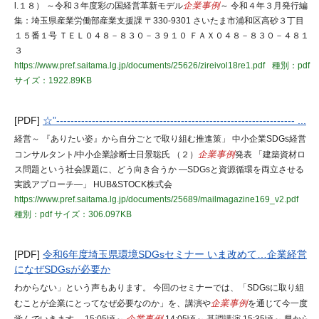
l.１８） ～令和３年度彩の国経営革新モデル
企業事例
～ 令和４年３月発行編
集：埼玉県産業労働部産業支援課 〒330-9301 さいたま市浦和区高砂３丁目
１５番１号 ＴＥＬ０４８－８３０－３９１０ ＦＡＸ０４８－８３０－４８１
３
https://www.pref.saitama.lg.jp/documents/25626/zireivol18re1.pdf
種別：pdf
サイズ：1922.89KB
[PDF]
☆”------------------------------------------------------------------- ...
経営～ 『ありたい姿』から自分ごとで取り組む推進策」 中小企業SDGs経営
コンサルタント/中小企業診断士日景聡氏 （２）
企業事例
発表 「建築資材ロ
ス問題という社会課題に、どう向き合うか ―SDGsと資源循環を両立させる
実践アプローチ―」 HUB&STOCK株式会
https://www.pref.saitama.lg.jp/documents/25689/mailmagazine169_v2.pdf
種別：pdf
サイズ：306.097KB
[PDF]
令和6年度埼玉県環境SDGsセミナー いま改めて…企業経営
になぜSDGsが必要か
わからない」という声もあります。 今回のセミナーでは、「SDGsに取り組
むことが企業にとってなぜ必要なのか」を、講演や
企業事例
を通じて今一度