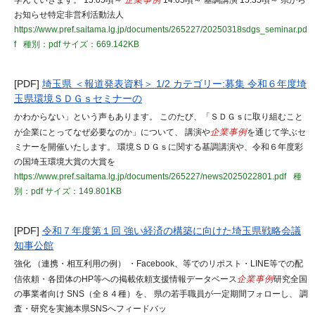
学んでいきます。 15:05頃～
企業事例
14:05頃～ 基調講演 15:35頃～ 県から
お知らせ特定非営利活動法人
https://www.pref.saitama.lg.jp/documents/265227/20250318sdgs_seminar.pd
f
種別：pdf
サイズ：669.142KB
[PDF]
埼玉県 ＜報道発表資料＞ 1/2 カテゴリー:募集 令和６年度埼
玉県環境ＳＤＧｓセミナーの
かわからない」という声もあります。 このたび、「ＳＤＧｓに取り組むこと
が企業にとってなぜ必要なのか」について、 講演や
企業事例
を通じて学ぶセ
ミナーを開催いたします。 環境ＳＤＧｓに関する基調講演や、令和６年度彩
の国埼玉環境大賞の大賞を
https://www.pref.saitama.lg.jp/documents/265227/news2025022801.pdf
種
別：pdf
サイズ：149.801KB
[PDF]
令和７年度第１回 強い経済の構築に向けた埼玉県戦略会議
知事公館
強化 （連携・相互利用の例） ・Facebook、等でのリポスト・LINE等での配
信依頼・各団体のHP等への掲載依頼支援情報データベース
企業事例
研究全国
の事業者向け SNS（全８４種）を、 県の若手職員が一定期間フォローし、 調
査・研究を実施本県SNSへフィードバッ