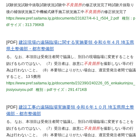
試験状況試験中抜取試験状況試験中
不良箇所
の修正状況完了時試験片抜取り
後の補強状況施工中機械式継手施工状況施工中
不良箇所
の修正状況完了
https://www.pref.saitama.lg.jp/documents/231827/4-4-1_r504_2.pdf
種別：p
df
サイズ：313.796KB
[PDF]
建設現場の遠隔臨場に関する実施要領 令和６年４月 埼玉県
県土整備部・都市整備部
る。 なお、本項目は受発注者間で協議し、別日の現場臨場に変更することを
妨げるものではない。 （7）受注者は、故意に
不良箇所
を撮影しない等の行
為は行わないこと。 （8）本要領によりがたい場合は、適宜受発注者間で協議
すること。 13 5費用
https://www.pref.saitama.lg.jp/documents/232390/240226_05_enkakurinjou_
jissiyouryou.pdf
種別：pdf
サイズ：291.471KB
[PDF]
建設工事の遠隔臨場実施要領 令和６年１０月 埼玉県県土整
備部・都市整備部
る。 なお、本項目は受発注者間で協議し、別日の現場臨場に変更することを
妨げるものではない。 （7）受注者は、故意に
不良箇所
を撮影しない等の行
為は行わないこと。 （8）本要領によりがたい場合は、適宜受発注者間で協議