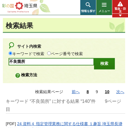
彩の国 埼玉県
緊急・防
情報を探す
メニュー
災
検索結果
サイト内検索
キーワードで検索
ページ番号で検索
検索方法
検索結果ページ
前へ
8
9
10
次へ
キーワード “不良箇所” に対する結果 “140”件
9ページ
目
[PDF]
24 資料４ 指定管理業務に関する仕様書 １趣旨 埼玉県長瀞