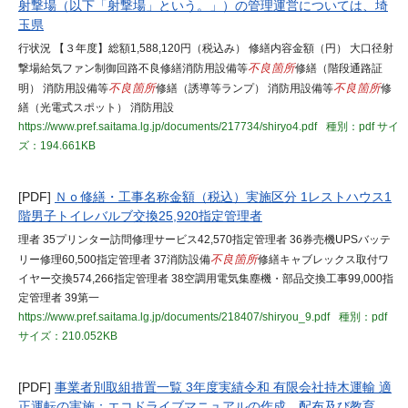
射撃場（以下「射撃場」という。」）の管理運営については、埼
玉県
行状況 【３年度】総額1,588,120円（税込み） 修繕内容金額（円） 大口径射
撃場給気ファン制御回路不良修繕消防用設備等
不良箇所
修繕（階段通路証
明） 消防用設備等
不良箇所
修繕（誘導等ランプ） 消防用設備等
不良箇所
修
繕（光電式スポット） 消防用設
https://www.pref.saitama.lg.jp/documents/217734/shiryo4.pdf
種別：pdf
サイ
ズ：194.661KB
[PDF]
Ｎｏ修繕・工事名称金額（税込）実施区分 1レストハウス1
階男子トイレバルブ交換25,920指定管理者
理者 35プリンター訪問修理サービス42,570指定管理者 36券売機UPSバッテ
リー修理60,500指定管理者 37消防設備
不良箇所
修繕キャブレックス取付ワ
イヤー交換574,266指定管理者 38空調用電気集塵機・部品交換工事99,000指
定管理者 39第一
https://www.pref.saitama.lg.jp/documents/218407/shiryou_9.pdf
種別：pdf
サイズ：210.052KB
[PDF]
事業者別取組措置一覧 3年度実績令和 有限会社持木運輸 適
正運転の実施：エコドライブマニュアルの作成、配布及び教育、