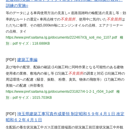
訓練の実施○
等のデータによる車両使用方法の見直し○ 道路混雑時の輸配送の見直し等：効
率的なルートの選定○ 車両点検での
不良箇所
、使用中に気付いた
不良箇所
は
ただちに修理、その他5,000km毎にエンジンオイルの点検、エアクリーナー
の点検、タイ
https://www.pref.saitama.lg.jp/documents/222467/r3j_soti_mo_1107.pdf
種
別：pdf
サイズ：118.688KB
[PDF]
建築工事編
及び地中の配管、配線の確認 (14)施工時に同時作業となる可能性のある建物
使用者の業務、敷地内の催し等 (15)施工
不良箇所
の調査と対応 (16)施工時の
周辺環境への配慮（騒音、振動、 粉塵、臭気、物体の飛散等） (17)施工時の
美観への配慮（外部養生
https://www.pref.saitama.lg.jp/documents/231827/4-1-2-1_r504_3.pdf
種
別：pdf
サイズ：1015.703KB
[PDF]
埼玉県建築工事写真作成要領 制定昭和５９年４月１日 改定
昭和６２年４月１日
生配筋の養生状況施工中ガス圧接圧接端面の状況施工前圧接状況施工中外観