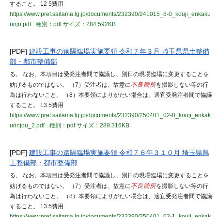
すること。 12 5費用
https://www.pref.saitama.lg.jp/documents/232390/241015_8-0_kouji_enkaku
rinjo.pdf
種別：pdf
サイズ：284.592KB
[PDF]
建設工事の遠隔臨場実施要領 令和７年３月 埼玉県県土整備
部・都市整備部
る。 なお、本項目は受発注者間で協議し、別日の現場臨場に変更することを
妨げるものではない。 （7）受注者は、故意に
不良箇所
を撮影しない等の行
為は行わないこと。 （8）本要領によりがたい場合は、適宜受発注者間で協議
すること。 13 5費用
https://www.pref.saitama.lg.jp/documents/232390/250401_02-0_kouji_enkak
urinjou_2.pdf
種別：pdf
サイズ：289.316KB
[PDF]
建設工事の遠隔臨場実施要領 令和７６年３１０月 埼玉県県
土整備部・都市整備部
る。 なお、本項目は受発注者間で協議し、別日の現場臨場に変更することを
妨げるものではない。 （7）受注者は、故意に
不良箇所
を撮影しない等の行
為は行わないこと。 （8）本要領によりがたい場合は、適宜受発注者間で協議
すること。 13 5費用
https://www.pref.saitama.lg.jp/documents/232390/250401_02-1_kouji_enkak