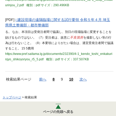
urinjou_2.pdf
種別：pdf
サイズ：290.496KB
[PDF]
i 建設現場の遠隔臨場に関する試行要領 令和５年４月 埼玉
県県土整備部・都市整備部
る。 なお、本項目は受発注者間で協議し、別日の現場臨場に変更することを
妨げるものではない。 （7）受注者は、故意に
不良箇所
を撮影しない等の行
為は行わないこと。 （8）本要領によりがたい場合は、適宜受発注者間で協議
すること。 15 5費用
https://www.pref.saitama.lg.jp/documents/232390/4-1_kendo_toshi_enkakuri
njyo_shikoyoryou_r5_5.pdf
種別：pdf
サイズ：337.507KB
検索結果ページ
前へ
8
9
10
次へ
トップページ
> 検索結果
ページの先頭へ戻る