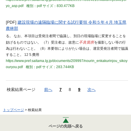
yo_asp.pdf
種別：pdf
サイズ：830.477KB
[PDF]
建設現場の遠隔臨場に関する試行要領 令和５年４月 埼玉県
農林部
る。 なお、本項目は受発注者間で協議し、別日の現場臨場に変更することを
妨げるものではない。 （7）受注者は、故意に
不良箇所
を撮影しない等の行
為は行わないこと。 （8）本要領によりがたい場合は、適宜受発注者間で協議
すること。 12 5.費用
https://www.pref.saitama.lg.jp/documents/209997/nourin_enkakurinjou_sikoy
ouryou.pdf
種別：pdf
サイズ：283.744KB
検索結果ページ
前へ
7
8
9
次へ
トップページ
> 検索結果
ページの先頭へ戻る