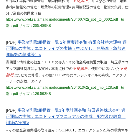
の作成○ 車両の維持管理：車両台帳作成、
不良箇所
、キズなどの管理、始業
点検○ 情報化の促進：燃費等の記録管理○ 共同輸配送の促進：物資の集荷、仕
分け業務の共同化（積
https://www.pref.saitama.lg.jp/documents/204607/r2j_soti_to_0602.pdf
種
別：pdf
サイズ：285.489KB
[PDF]
事業者別取組措置一覧 2年度実績令和 有限会社持木運輸 適
正運転の実施：エコドライブの実施（空ぶかし、急発進・急加速
運転等の削減等）○
滞回避○ 情報化の促進：ＥＴＣの導入○ その他全業種共通の取組：埼玉県エコ
アップ認証制度による実践○ 車両点検での
不良箇所
、使用中に気づいた
不良
箇所
はただちに修理、その他5,000km毎にエンジンオイルの点検、エアクリ
ーナーの点検、タイヤ
https://www.pref.saitama.lg.jp/documents/204613/r2j_soti_mo_128.pdf
種
別：pdf
サイズ：129.592KB
[PDF]
事業者別取組措置一覧3年度計画令和 前田道路株式会社 適
正運転の実施：エコドライブマニュアルの作成、配布及び教育、
訓練の実施○
○ その他全業種共通の取り組み：ISO14001、エコアクション21等の環境マネ