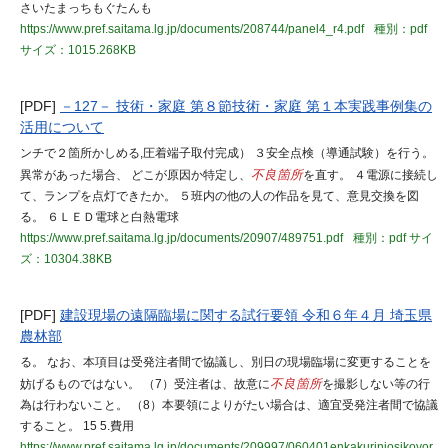
さいたまっちもぐたんも
https://www.pref.saitama.lg.jp/documents/208744/panel4_r4.pdf
種別：pdf
サイズ：1015.268KB
[PDF]
－127－ 技術・家庭 第８節技術・家庭 第１本実践事例集の
活用について
ンチで２箇所かしめる,圧着端子取付完成） ３安全点検（導通試験）を行う。
異常があった場合、 どこが原因か特定し、
不良箇所
を直す。 ４電源に接続し
て、ランプを点灯できたか。 ５班内の他の人の作品を見て、意見交換を図
る。 ６ＬＥＤ電球と白熱電球
https://www.pref.saitama.lg.jp/documents/20907/489751.pdf
種別：pdf
サイ
ズ：10304.38KB
[PDF]
建設現場の遠隔臨場に関する試行要領 令和６年４月 埼玉県
農林部
る。 なお、本項目は受発注者間で協議し、別日の現場臨場に変更することを
妨げるものではない。 （7）受注者は、故意に
不良箇所
を撮影しない等の行
為は行わないこと。 （8）本要領によりがたい場合は、適宜受発注者間で協議
すること。 15 5.費用
https://www.pref.saitama.lg.jp/documents/209997/060401enkakurinjosikoyor