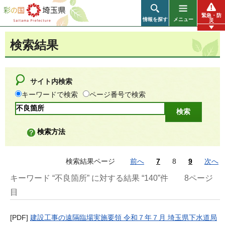
彩の国 埼玉県
緊急・防
情報を探す
メニュー
災
検索結果
サイト内検索
キーワードで検索
ページ番号で検索
検索方法
検索結果ページ
前へ
7
8
9
次へ
キーワード “不良箇所” に対する結果 “140”件
8ページ
目
[PDF]
建設工事の遠隔臨場実施要領 令和７年７月 埼玉県下水道局