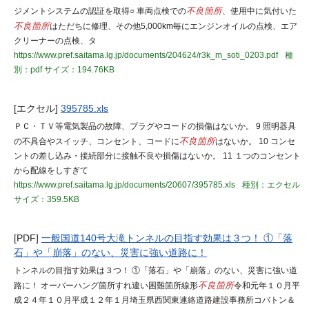
ジメントシステムの認証を取得○ 車両点検での
不良箇所
、使用中に気付いた
不良箇所
はただちに修理、その他5,000km毎にエンジンオイルの点検、エア
クリーナーの点検、タ
https://www.pref.saitama.lg.jp/documents/204624/r3k_m_soti_0203.pdf
種
別：pdf
サイズ：194.76KB
[エクセル]
395785.xls
ＰＣ・ＴＶ等電気製品の故障、プラグやコードの損傷はないか。 9 照明器具
の不具合やスイッチ、コンセント、コードに
不良箇所
はないか。 10 コンセ
ントの差し込み・接続部分に接触不良や損傷はないか。 11 １つのコンセント
から配線をしすぎて
https://www.pref.saitama.lg.jp/documents/20607/395785.xls
種別：エクセル
サイズ：359.5KB
[PDF]
一般国道140号大滝トンネルの目指す効果は３つ！ ①「落
石」や「崩落」のない、災害に強い道路に！
トンネルの目指す効果は３つ！ ①「落石」や「崩落」のない、災害に強い道
路に！ オーバーハング箇所すれ違い困難箇所線形
不良箇所
令和元年１０月平
成２４年１０月平成１２年１月埼玉県西関東連絡道路建設事務所コバトン＆