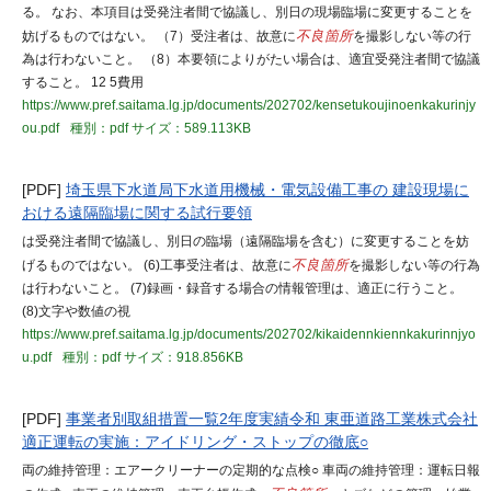
る。 なお、本項目は受発注者間で協議し、別日の現場臨場に変更することを
妨げるものではない。 （7）受注者は、故意に
不良箇所
を撮影しない等の行
為は行わないこと。 （8）本要領によりがたい場合は、適宜受発注者間で協議
すること。 12 5費用
https://www.pref.saitama.lg.jp/documents/202702/kensetukoujinoenkakurinjy
ou.pdf
種別：pdf
サイズ：589.113KB
[PDF]
埼玉県下水道局下水道用機械・電気設備工事の 建設現場に
おける遠隔臨場に関する試行要領
は受発注者間で協議し、別日の臨場（遠隔臨場を含む）に変更することを妨
げるものではない。 (6)工事受注者は、故意に
不良箇所
を撮影しない等の行為
は行わないこと。 (7)録画・録音する場合の情報管理は、適正に行うこと。
(8)文字や数値の視
https://www.pref.saitama.lg.jp/documents/202702/kikaidennkiennkakurinnjyo
u.pdf
種別：pdf
サイズ：918.856KB
[PDF]
事業者別取組措置一覧2年度実績令和 東亜道路工業株式会社
適正運転の実施：アイドリング・ストップの徹底○
両の維持管理：エアークリーナーの定期的な点検○ 車両の維持管理：運転日報