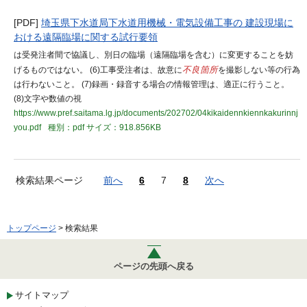
[PDF]
埼玉県下水道局下水道用機械・電気設備工事の 建設現場に
おける遠隔臨場に関する試行要領
は受発注者間で協議し、別日の臨場（遠隔臨場を含む）に変更することを妨
げるものではない。 (6)工事受注者は、故意に
不良箇所
を撮影しない等の行為
は行わないこと。 (7)録画・録音する場合の情報管理は、適正に行うこと。
(8)文字や数値の視
https://www.pref.saitama.lg.jp/documents/202702/04kikaidennkiennkakurinnj
you.pdf
種別：pdf
サイズ：918.856KB
検索結果ページ
前へ
6
7
8
次へ
トップページ
> 検索結果
ページの先頭へ戻る
サイトマップ