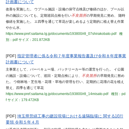
計画書について
改善を実施した。 ウプール施設・設備の保守点検及び修繕のほか、プール以
外の施設についても、定期巡回点検を行い
不良箇所
の早期発見に努め、 随時
修繕を実施した。 エ四季を通じて草花が楽しめるよう定期的に植え替え作業
やかん水、
https://www.pref.saitama.lg.jp/documents/193800/r8_07shirakobato.pdf
種
別：pdf
サイズ：201.872KB
[PDF]
指定管理者に係る令和７年度事業報告書及び令和８年度事業
計画書について
主事業として、バーベキュー場、バッテリーカー等の運営を行った。 イ公園
の施設・設備について、巡回・定期点検により、
不良箇所
の早期発見に努め
た。 ウ樹林地・芝生地・花壇・草地の管理を行い、定期的に花壇の花を植え
替え、四季を通じて草花
https://www.pref.saitama.lg.jp/documents/193800/r8_14misato.pdf
種別：pd
f
サイズ：179.472KB
[PDF]
埼玉県営繕工事の建設現場における遠隔臨場に 関する試行
要領 令和５年４月