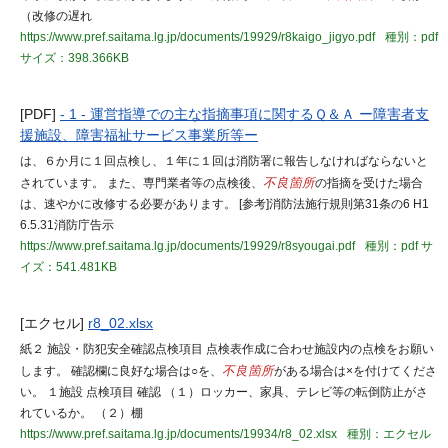
（改修の遅れ
https://www.pref.saitama.lg.jp/documents/19929/r8kaigo_jigyo.pdf
種別：pdf
サイズ：398.366KB
[PDF]
- 1 - 運営指導での主な指摘事項に関するＱ＆Ａ ー障害者支
援施設、障害福祉サービス事業所等ー
は、６か月に１回点検し、１年に１回は消防署に報告しなければならないと
されています。 また、専門業者等の点検後、
不良箇所
の指摘を受けた場合
は、速やかに改修する必要があります。 [参考]消防法施行規則第31条の6 H1
6.5.31消防庁告示
https://www.pref.saitama.lg.jp/documents/19929/r8syougai.pdf
種別：pdf
サ
イズ：541.481KB
[エクセル]
r8_02.xlsx
紙２ 施設・防犯安全確認点検項目 点検表作成に合わせ施設内の点検をお願い
します。 確認欄に良好な場合は○を、
不良箇所
がある場合は×を付けてくださ
い。 １施設 点検項目 確認 （１）ロッカー、家具、テレビ等の転倒防止がさ
れているか。 （２）棚
https://www.pref.saitama.lg.jp/documents/19934/r8_02.xlsx
種別：エクセル