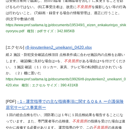
は受発注者間で協議し、別日の臨場（遠隔臨場を含む）に変更することを妨
げるものではない。 (6)工事受注者は、故意に
不良箇所
を撮影しない等の行為
は行わないこと。 (7)録画・録音する場合の情報管理は、適正に行うこと。
(8)文字や数値の視
https://www.pref.saitama.lg.jp/documents/195349/1_eizen_enkakurinjyo_shik
oyoryou.pdf
種別：pdf
サイズ：342.885KB
[エクセル]
r8-jisyutenken2_uneikanri_0420.xlsx
紙２ 施設・防犯安全確認点検項目 点検表作成に合わせ施設内の点検をお願い
します。 確認欄に良好な場合は○を、
不良箇所
がある場合は×を付けてくださ
い。 １施設 確認 （１）ロッカー、家具、テレビ等の転倒防止がされている
か。 （２）棚に置いた
https://www.pref.saitama.lg.jp/documents/19926/r8-jisyutenken2_uneikanri_0
420.xlsx
種別：エクセル
サイズ：390.431KB
[PDF]
- 1 - 運営指導での主な指摘事項に関するＱ＆Ａ ー介護保険
居宅サービス事業所ー
１回の総合点検を行い、消防署には１年に１回点検結果を報告することにな
っています。 また、専門業者等の点検後、
不良箇所
の指摘を受けた場合は速
やかに改修する必要があります。 運営指導の中で、この
不良箇所
の未改修