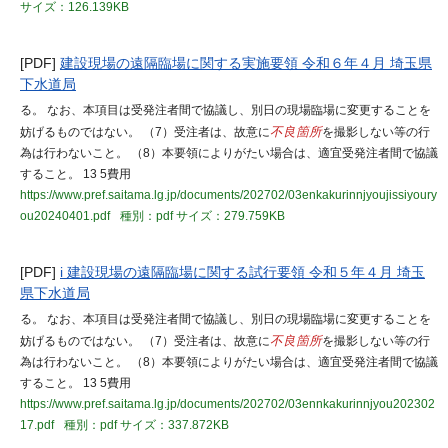
サイズ：126.139KB
[PDF]
建設現場の遠隔臨場に関する実施要領 令和６年４月 埼玉県
下水道局
る。 なお、本項目は受発注者間で協議し、別日の現場臨場に変更することを
妨げるものではない。 （7）受注者は、故意に
不良箇所
を撮影しない等の行
為は行わないこと。 （8）本要領によりがたい場合は、適宜受発注者間で協議
すること。 13 5費用
https://www.pref.saitama.lg.jp/documents/202702/03enkakurinnjyoujissiyoury
ou20240401.pdf
種別：pdf
サイズ：279.759KB
[PDF]
i 建設現場の遠隔臨場に関する試行要領 令和５年４月 埼玉
県下水道局
る。 なお、本項目は受発注者間で協議し、別日の現場臨場に変更することを
妨げるものではない。 （7）受注者は、故意に
不良箇所
を撮影しない等の行
為は行わないこと。 （8）本要領によりがたい場合は、適宜受発注者間で協議
すること。 13 5費用
https://www.pref.saitama.lg.jp/documents/202702/03ennkakurinnjyou202302
17.pdf
種別：pdf
サイズ：337.872KB