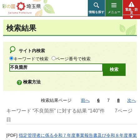
彩の国 埼玉県
緊急・防
情報を探す
メニュー
災
検索結果
サイト内検索
キーワードで検索
ページ番号で検索
検索方法
検索結果ページ
前へ
6
7
8
次へ
キーワード “不良箇所” に対する結果 “140”件
7ページ
目
[PDF]
指定管理者に係る令和７年度事業報告書及び令和８年度事業