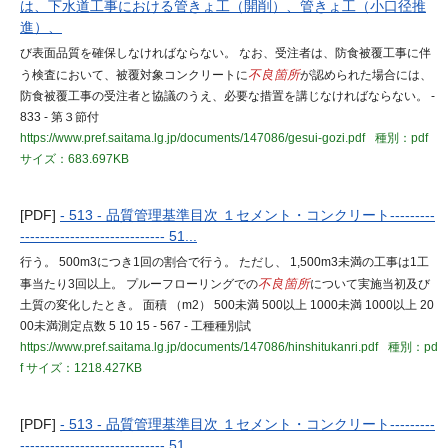
は、下水道工事における管きょ工（開削）、管きょ工（小口径推
進）、
び表面品質を確保しなければならない。 なお、受注者は、防食被覆工事に伴
う検査において、被覆対象コンクリートに
不良箇所
が認められた場合には、
防食被覆工事の受注者と協議のうえ、必要な措置を講じなければならない。 -
833 - 第３節付
https://www.pref.saitama.lg.jp/documents/147086/gesui-gozi.pdf
種別：pdf
サイズ：683.697KB
[PDF]
- 513 - 品質管理基準目次 １セメント・コンクリート---------
----------------------------- 51...
行う。 500m3につき1回の割合で行う。 ただし、 1,500m3未満の工事は1工
事当たり3回以上。 プルーフローリングでの
不良箇所
について実施当初及び
土質の変化したとき。 面積 （m2） 500未満 500以上 1000未満 1000以上 20
00未満測定点数 5 10 15 - 567 - 工種種別試
https://www.pref.saitama.lg.jp/documents/147086/hinshitukanri.pdf
種別：pd
f
サイズ：1218.427KB
[PDF]
- 513 - 品質管理基準目次 １セメント・コンクリート---------
----------------------------- 51...