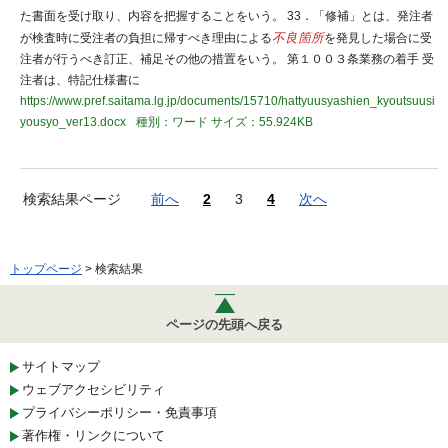
た書面を受け取り、内容を把握することをいう。 33．「修補」とは、発注者
が検査時に受注者の負担に帰すべき理由による
不良箇所
を発見した場合に受
注者が行うべき訂正、補足その他の措置をいう。 第１００３条業務の着手 受
注者は、特記仕様書に
https://www.pref.saitama.lg.jp/documents/15710/hattyuusyashien_kyoutsuusi
yousyo_ver13.docx
種別：ワード
サイズ：55.924KB
検索結果ページ
前へ
2
3
4
次へ
トップページ
> 検索結果
ページの先頭へ戻る
サイトマップ
ウェブアクセシビリティ
プライバシーポリシー・免責事項
著作権・リンクについて