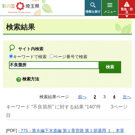
彩の国 埼玉県
緊急・防
情報を探す
メニュー
災
検索結果
サイト内検索
キーワードで検索
ページ番号で検索
検索方法
検索結果ページ
前へ
2
3
4
次へ
キーワード “不良箇所” に対する結果 “140”件
3ページ
目
[PDF]
- 775 - 第８編下水道編 第１章管路 第１節適用 １．本章