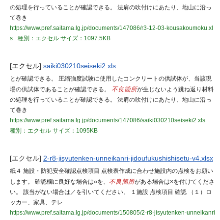
の処理を行っていることが確認できる。 法肩の吹付けにあたり、地山に沿っ
て巻き
https://www.pref.saitama.lg.jp/documents/147086/r3-12-03-kousakoumoku.xl
s
種別：エクセル
サイズ：1097.5KB
[エクセル]
saiki030210seiseki2.xls
とが確認できる。 圧縮強度試験に使用したコンクリートの供試体が、当該現
場の供試体であることが確認できる。
不良箇所
が生じないよう跳ね返り材料
の処理を行っていることが確認できる。 法肩の吹付けにあたり、地山に沿っ
て巻き
https://www.pref.saitama.lg.jp/documents/147086/saiki030210seiseki2.xls
種別：エクセル
サイズ：1095KB
[エクセル]
2-r8-jisyutenken-unneikanri-jidoufukushishisetu-v4.xlsx
紙４ 施設・防犯安全確認点検項目 点検表作成に合わせ施設内の点検をお願い
します。 確認欄に良好な場合は○を、
不良箇所
がある場合は×を付けてくださ
い。 該当がない場合は／を引いてください。 １施設 点検項目 確認 （１）ロ
ッカー、家具、テレ
https://www.pref.saitama.lg.jp/documents/150805/2-r8-jisyutenken-unneikanri