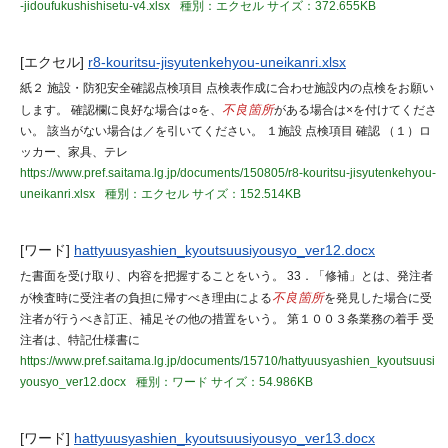
-jidoufukushishisetu-v4.xlsx
種別：エクセル
サイズ：372.655KB
[エクセル]
r8-kouritsu-jisyutenkehyou-uneikanri.xlsx
紙２ 施設・防犯安全確認点検項目 点検表作成に合わせ施設内の点検をお願い
します。 確認欄に良好な場合は○を、
不良箇所
がある場合は×を付けてくださ
い。 該当がない場合は／を引いてください。 １施設 点検項目 確認 （１）ロ
ッカー、家具、テレ
https://www.pref.saitama.lg.jp/documents/150805/r8-kouritsu-jisyutenkehyou-
uneikanri.xlsx
種別：エクセル
サイズ：152.514KB
[ワード]
hattyuusyashien_kyoutsuusiyousyo_ver12.docx
た書面を受け取り、内容を把握することをいう。 33．「修補」とは、発注者
が検査時に受注者の負担に帰すべき理由による
不良箇所
を発見した場合に受
注者が行うべき訂正、補足その他の措置をいう。 第１００３条業務の着手 受
注者は、特記仕様書に
https://www.pref.saitama.lg.jp/documents/15710/hattyuusyashien_kyoutsuusi
yousyo_ver12.docx
種別：ワード
サイズ：54.986KB
[ワード]
hattyuusyashien_kyoutsuusiyousyo_ver13.docx