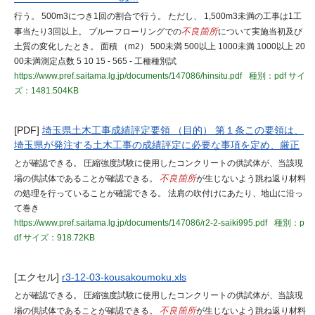
行う。 500m3につき1回の割合で行う。 ただし、 1,500m3未満の工事は1工
事当たり3回以上。 プルーフローリングでの
不良箇所
について実施当初及び
土質の変化したとき。 面積 （m2） 500未満 500以上 1000未満 1000以上 20
00未満測定点数 5 10 15 - 565 - 工種種別試
https://www.pref.saitama.lg.jp/documents/147086/hinsitu.pdf
種別：pdf
サイ
ズ：1481.504KB
[PDF]
埼玉県土木工事成績評定要領 （目的） 第１条この要領は、
埼玉県が発注する土木工事の成績評定に必要な事項を定め、厳正
とが確認できる。 圧縮強度試験に使用したコンクリートの供試体が、当該現
場の供試体であることが確認できる。
不良箇所
が生じないよう跳ね返り材料
の処理を行っていることが確認できる。 法肩の吹付けにあたり、地山に沿っ
て巻き
https://www.pref.saitama.lg.jp/documents/147086/r2-2-saiki995.pdf
種別：p
df
サイズ：918.72KB
[エクセル]
r3-12-03-kousakoumoku.xls
とが確認できる。 圧縮強度試験に使用したコンクリートの供試体が、当該現
場の供試体であることが確認できる。
不良箇所
が生じないよう跳ね返り材料