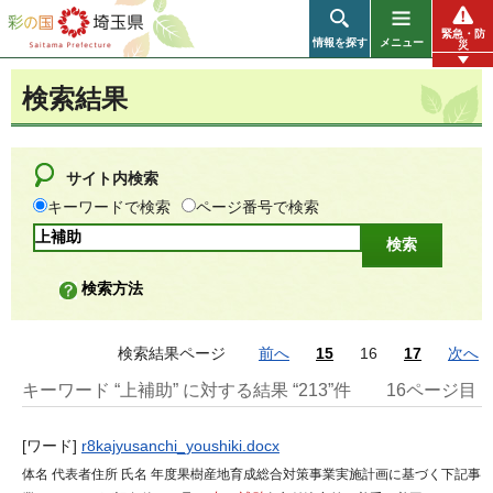
彩の国 埼玉県
緊急・防
情報を探す
メニュー
災
検索結果
サイト内検索
キーワードで検索
ページ番号で検索
検索方法
検索結果ページ
前へ
15
16
17
次へ
キーワード “上補助” に対する結果 “213”件
16ページ目
[ワード]
r8kajyusanchi_youshiki.docx
体名 代表者住所 氏名 年度果樹産地育成総合対策事業実施計画に基づく下記事