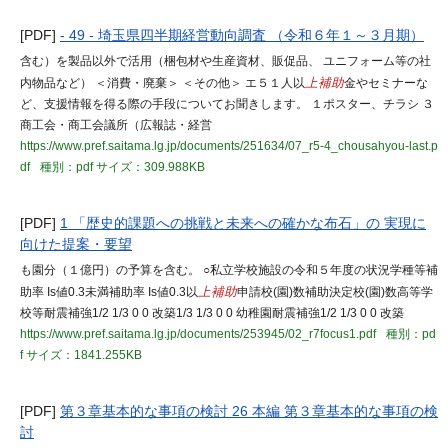
[PDF]
- 49 - 埼玉県四半期経営動向調査 （令和６年１～３月期）
含む）を製品以外で活用（梱包材や生産資材、販促品、 ユニフォーム等の社
内物品など） ＜消費・廃棄＞ ＜その他＞ エ５１人以
上補助
金やセミナーな
ど、支援情報を得る際の手段についてお聞きします。 １ポスター、チラシ ３
商工会・商工会議所（広報誌・経営
https://www.pref.saitama.lg.jp/documents/251634/07_r5-4_chousahyou-last.p
df
種別：pdf
サイズ：309.988KB
[PDF]
1 「歴史的課題への挑戦と未来への確かな布石」の 実現に
向けた提案・要望
も園分（１億円）の予算を含む。 ○私立学校施設の令和５年度の状況学種等補
助率 Is値0.3未満補助率 Is値0.3以
上補助
申請校(園)数補助決定校(園)数高等学
校等耐震補強1/2 1/3 0 0 改築1/3 1/3 0 0 幼稚園耐震補強1/2 1/3 0 0 改築
https://www.pref.saitama.lg.jp/documents/253945/02_r7focus1.pdf
種別：pd
f
サイズ：1841.255KB
[PDF]
第３章基本的な事項の検討 26 本編 第３章基本的な事項の検
討