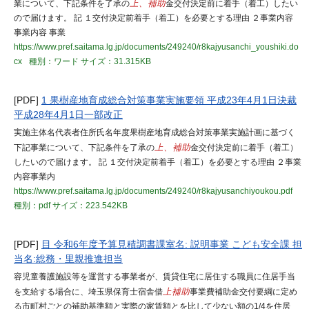
業について、下記条件を了承の
上、補助
金交付決定前に着手（着工）したい
ので届けます。 記 １交付決定前着手（着工）を必要とする理由 ２事業内容
事業内容 事業
https://www.pref.saitama.lg.jp/documents/249240/r8kajyusanchi_youshiki.do
cx
種別：ワード
サイズ：31.315KB
[PDF]
1 果樹産地育成総合対策事業実施要領 平成23年4月1日決裁
平成28年4月1日一部改正
実施主体名代表者住所氏名年度果樹産地育成総合対策事業実施計画に基づく
下記事業について、下記条件を了承の
上、補助
金交付決定前に着手（着工）
したいので届けます。 記 １交付決定前着手（着工）を必要とする理由 ２事業
内容事業内
https://www.pref.saitama.lg.jp/documents/249240/r8kajyusanchiyoukou.pdf
種別：pdf
サイズ：223.542KB
[PDF]
目 令和6年度予算見積調書課室名: 説明事業 こども安全課 担
当名:総務・里親推進担当
容児童養護施設等を運営する事業者が、賃貸住宅に居住する職員に住居手当
を支給する場合に、埼玉県保育士宿舎借
上補助
事業費補助金交付要綱に定め
る市町村ごとの補助基準額と実際の家賃額とを比して少ない額の1/4を住居