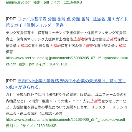
anrijimusyo.pdf
種別：pdf
サイズ：121.646KB
[PDF]
ファイル基準表 分類 番号 色 分類 番号 担当名 第１ガイド
第２ガイド個別フォルダー保存
チング支援保育士・保育所マッチング支援保育士・保育所マッチング支援保
育士・保育所マッチング支援保育士宿舎借
上補助
保育士宿舎借
上補助
保育士
宿舎借
上補助
保育士宿舎借
上補助
保育士宿舎借
上補助
保育士宿舎借
上補助
保育
https://www.pref.saitama.lg.jp/documents/250982/05_07_15_syoushiseisaku
ka.pdf
種別：pdf
サイズ：304.951KB
[PDF]
県内中小企業の景況感 県内中小企業の景況感は、持ち直し
の動きがみられる。
含む）を製品以外で活用（梱包材や生産資材、販促品、 ユニフォーム等の社
内物品など） ＜消費・廃棄＞ ＜その他＞ エ５１人以
上補助
金やセミナーな
ど、支援情報を得る際の手段についてお聞きします。 １ポスター、チラシ ３
商工会・商工会議所（広報誌・経営
https://www.pref.saitama.lg.jp/documents/251634/00_r5-4_houkokusyo.pdf
種別：pdf
サイズ：2139.564KB