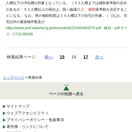
人槽以下の浄化槽が対象となっている。 （５０人槽までは補助基準額の定め
があるが、５１人槽以上の場合は、国へ協議の
上、補助
基準額を決定するこ
とになる。 なお、県の補助制度は１０人槽以下の住宅が対象。 ） なお、住
宅以外の建築物件数及び
https://www.pref.saitama.lg.jp/documents/25405/484070.pdf
種別：pdf
サイ
ズ：1719.082KB
検索結果ページ
前へ
15
16
17
次へ
トップページ
> 検索結果
ページの先頭へ戻る
サイトマップ
ウェブアクセシビリティ
プライバシーポリシー・免責事項
著作権・リンクについて