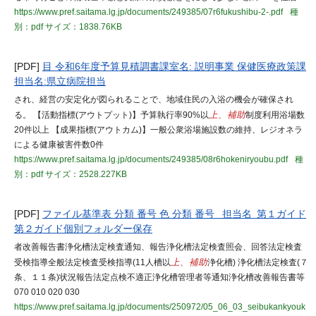
https://www.pref.saitama.lg.jp/documents/249385/07r6fukushibu-2-.pdf
種
別：pdf
サイズ：1838.76KB
[PDF]
目 令和6年度予算見積調書課室名: 説明事業 保健医療政策課
担当名:県立病院担当
され、経営の安定化が図られることで、地域住民の入浴の機会が確保され
る。 【活動指標(アウトプット)】予算執行率90%以
上、補助
制度利用浴場数
20件以上 【成果指標(アウトカム)】一般公衆浴場施設数の維持、レジオネラ
による健康被害件数0件
https://www.pref.saitama.lg.jp/documents/249385/08r6hokeniryoubu.pdf
種
別：pdf
サイズ：2528.227KB
[PDF]
ファイル基準表 分類 番号 色 分類 番号 担当名 第１ガイド
第２ガイド個別フォルダー保存
者改善報告書浄化槽法定検査通知、報告浄化槽法定検査照会、回答法定検査
受検指導全般法定検査受検指導(11人槽以
上、補助
浄化槽) 浄化槽法定検査(７
条、１１条)状況報告法定点検不適正浄化槽管理者等通知浄化槽改善報告書等
070 010 020 030
https://www.pref.saitama.lg.jp/documents/250972/05_06_03_seibukankyouk