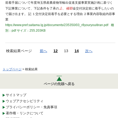
前着手届について年度埼玉県産農産物等輸出促進支援事業実施計画に基づく
下記事業について、下記条件を了承の
上、補助
金交付決定前に着手したいの
で届け出ます。 記 １交付決定前着手を必要とする理由 ２事業内容取組内容事
業
https://www.pref.saitama.lg.jp/documents/235350/03_r8youryouitiran.pdf
種
別：pdf
サイズ：255.203KB
検索結果ページ
前へ
12
13
14
次へ
トップページ
> 検索結果
ページの先頭へ戻る
サイトマップ
ウェブアクセシビリティ
プライバシーポリシー・免責事項
著作権・リンクについて