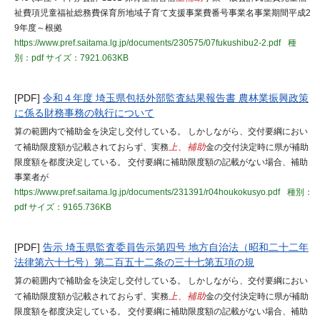
祉費項児童福祉総務費保育所地域子育て支援事業費番号事業名事業期間平成2
9年度～根拠
https://www.pref.saitama.lg.jp/documents/230575/07fukushibu2-2.pdf
種
別：pdf
サイズ：7921.063KB
[PDF]
令和４年度 埼玉県包括外部監査結果報告書 農林業振興政策
に係る財務事務の執行について
算の範囲内で補助金を決定し交付している。 しかしながら、交付要綱におい
て補助限度額が記載されておらず、実務
上、補助
金の交付決定時に県が補助
限度額を都度決定している。 交付要綱に補助限度額の記載がない場合、補助
事業者が
https://www.pref.saitama.lg.jp/documents/231391/r04houkokusyo.pdf
種別：
pdf
サイズ：9165.736KB
[PDF]
告示 埼玉県監査委員告示第四号 地方自治法（昭和二十二年
法律第六十七号）第二百五十二条の三十七第五項の規
算の範囲内で補助金を決定し交付している。 しかしながら、交付要綱におい
て補助限度額が記載されておらず、実務
上、補助
金の交付決定時に県が補助
限度額を都度決定している。 交付要綱に補助限度額の記載がない場合、補助