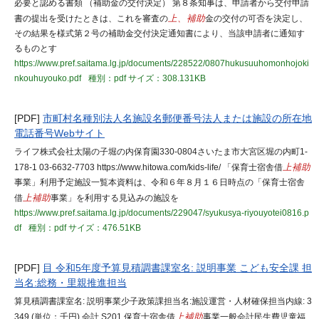
必要と認める書類 （補助金の交付決定） 第８条知事は、申請者から交付申請
書の提出を受けたときは、これを審査の
上、補助
金の交付の可否を決定し、
その結果を様式第２号の補助金交付決定通知書により、当該申請者に通知す
るものとす
https://www.pref.saitama.lg.jp/documents/228522/0807hukusuuhomonhojoki
nkouhuyouko.pdf
種別：pdf
サイズ：308.131KB
[PDF]
市町村名種別法人名施設名郵便番号法人または施設の所在地
電話番号Webサイト
ライフ株式会社太陽の子堀の内保育園330-0804さいたま市大宮区堀の内町1-
178-1 03-6632-7703 https://www.hitowa.com/kids-life/ 「保育士宿舎借
上補助
事業」利用予定施設一覧本資料は、令和６年８月１６日時点の「保育士宿舎
借
上補助
事業」を利用する見込みの施設を
https://www.pref.saitama.lg.jp/documents/229047/syukusya-riyouyotei0816.p
df
種別：pdf
サイズ：476.51KB
[PDF]
目 令和5年度予算見積調書課室名: 説明事業 こども安全課 担
当名:総務・里親推進担当
算見積調書課室名: 説明事業少子政策課担当名:施設運営・人材確保担当内線: 3
349 (単位：千円) 会計 S201 保育士宿舎借
上補助
事業一般会計民生費児童福