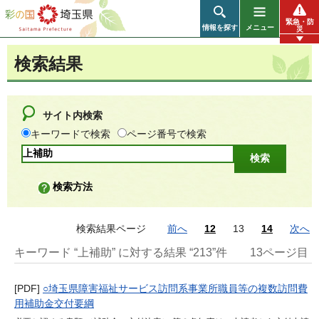
彩の国 埼玉県
緊急・防
情報を探す
メニュー
災
検索結果
サイト内検索
キーワードで検索
ページ番号で検索
検索方法
検索結果ページ
前へ
12
13
14
次へ
キーワード “上補助” に対する結果 “213”件
13ページ目
[PDF]
○埼玉県障害福祉サービス訪問系事業所職員等の複数訪問費
用補助金交付要綱