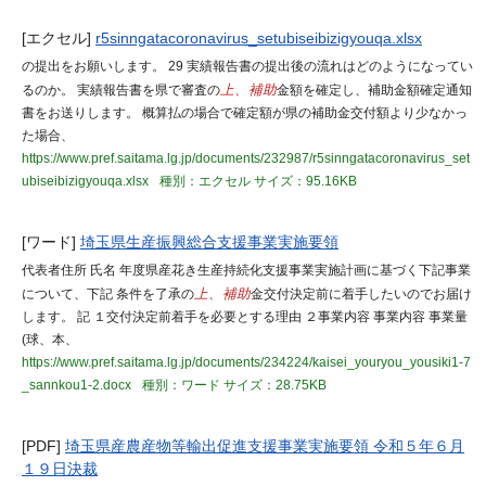
[エクセル]
r5sinngatacoronavirus_setubiseibizigyouqa.xlsx
の提出をお願いします。 29 実績報告書の提出後の流れはどのようになってい
るのか。 実績報告書を県で審査の
上、補助
金額を確定し、補助金額確定通知
書をお送りします。 概算払の場合で確定額が県の補助金交付額より少なかっ
た場合、
https://www.pref.saitama.lg.jp/documents/232987/r5sinngatacoronavirus_set
ubiseibizigyouqa.xlsx
種別：エクセル
サイズ：95.16KB
[ワード]
埼玉県生産振興総合支援事業実施要領
代表者住所 氏名 年度県産花き生産持続化支援事業実施計画に基づく下記事業
について、下記 条件を了承の
上、補助
金交付決定前に着手したいのでお届け
します。 記 １交付決定前着手を必要とする理由 ２事業内容 事業内容 事業量
(球、本、
https://www.pref.saitama.lg.jp/documents/234224/kaisei_youryou_yousiki1-7
_sannkou1-2.docx
種別：ワード
サイズ：28.75KB
[PDF]
埼玉県産農産物等輸出促進支援事業実施要領 令和５年６月
１９日決裁