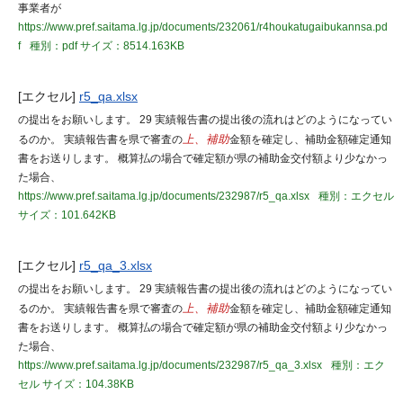
事業者が
https://www.pref.saitama.lg.jp/documents/232061/r4houkatugaibukannsa.pd
f
種別：pdf
サイズ：8514.163KB
[エクセル]
r5_qa.xlsx
の提出をお願いします。 29 実績報告書の提出後の流れはどのようになってい
るのか。 実績報告書を県で審査の
上、補助
金額を確定し、補助金額確定通知
書をお送りします。 概算払の場合で確定額が県の補助金交付額より少なかっ
た場合、
https://www.pref.saitama.lg.jp/documents/232987/r5_qa.xlsx
種別：エクセル
サイズ：101.642KB
[エクセル]
r5_qa_3.xlsx
の提出をお願いします。 29 実績報告書の提出後の流れはどのようになってい
るのか。 実績報告書を県で審査の
上、補助
金額を確定し、補助金額確定通知
書をお送りします。 概算払の場合で確定額が県の補助金交付額より少なかっ
た場合、
https://www.pref.saitama.lg.jp/documents/232987/r5_qa_3.xlsx
種別：エク
セル
サイズ：104.38KB