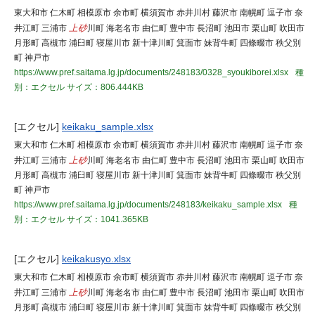
東大和市 仁木町 相模原市 余市町 横須賀市 赤井川村 藤沢市 南幌町 逗子市 奈
井江町 三浦市
上砂
川町 海老名市 由仁町 豊中市 長沼町 池田市 栗山町 吹田市
月形町 高槻市 浦臼町 寝屋川市 新十津川町 箕面市 妹背牛町 四條畷市 秩父別
町 神戸市
https://www.pref.saitama.lg.jp/documents/248183/0328_syoukiborei.xlsx
種
別：エクセル
サイズ：806.444KB
[エクセル]
keikaku_sample.xlsx
東大和市 仁木町 相模原市 余市町 横須賀市 赤井川村 藤沢市 南幌町 逗子市 奈
井江町 三浦市
上砂
川町 海老名市 由仁町 豊中市 長沼町 池田市 栗山町 吹田市
月形町 高槻市 浦臼町 寝屋川市 新十津川町 箕面市 妹背牛町 四條畷市 秩父別
町 神戸市
https://www.pref.saitama.lg.jp/documents/248183/keikaku_sample.xlsx
種
別：エクセル
サイズ：1041.365KB
[エクセル]
keikakusyo.xlsx
東大和市 仁木町 相模原市 余市町 横須賀市 赤井川村 藤沢市 南幌町 逗子市 奈
井江町 三浦市
上砂
川町 海老名市 由仁町 豊中市 長沼町 池田市 栗山町 吹田市
月形町 高槻市 浦臼町 寝屋川市 新十津川町 箕面市 妹背牛町 四條畷市 秩父別