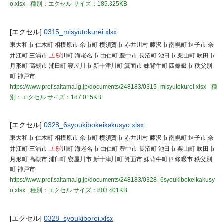
o.xlsx
種別：エクセル
サイズ：185.325KB
[エクセル]
0315_misyutokurei.xlsx
東大和市 仁木町 相模原市 余市町 横須賀市 赤井川村 藤沢市 南幌町 逗子市 奈
井江町 三浦市
上砂
川町 海老名市 由仁町 豊中市 長沼町 池田市 栗山町 吹田市
月形町 高槻市 浦臼町 寝屋川市 新十津川町 箕面市 妹背牛町 四條畷市 秩父別
町 神戸市
https://www.pref.saitama.lg.jp/documents/248183/0315_misyutokurei.xlsx
種
別：エクセル
サイズ：187.015KB
[エクセル]
0328_6syoukibokeikakusyo.xlsx
東大和市 仁木町 相模原市 余市町 横須賀市 赤井川村 藤沢市 南幌町 逗子市 奈
井江町 三浦市
上砂
川町 海老名市 由仁町 豊中市 長沼町 池田市 栗山町 吹田市
月形町 高槻市 浦臼町 寝屋川市 新十津川町 箕面市 妹背牛町 四條畷市 秩父別
町 神戸市
https://www.pref.saitama.lg.jp/documents/248183/0328_6syoukibokeikakusy
o.xlsx
種別：エクセル
サイズ：803.401KB
[エクセル]
0328_syoukiborei.xlsx