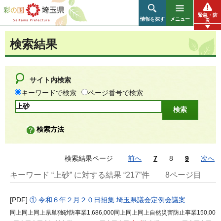
彩の国 埼玉県
緊急・防
情報を探す
メニュー
災
検索結果
サイト内検索
キーワードで検索
ページ番号で検索
検索方法
検索結果ページ
前へ
7
8
9
次へ
キーワード “上砂” に対する結果 “217”件
8ページ目
[PDF]
① 令和６年２月２０日招集 埼玉県議会定例会議案
同上同上同上県単独砂防事業1,686,000同上同上同上自然災害防止事業150,00