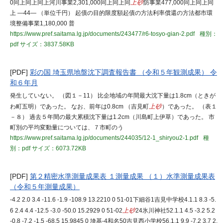
0同上同上同上河川事業2,301,000同上同上同
上砂
防事業477,000同上同上同
上 ―44― （単位千円） 起債の目的限度額起債の方法利率償還の方法都市環
境整備事業1,180,000 普
https://www.pref.saitama.lg.jp/documents/243477/r6-tosyo-gian-2.pdf
種別：
pdf
サイズ：3837.58KB
[PDF]
彩の国 埼玉県地盤沈下調査報告書 （令和５年観測成果） 令
和６年月
発生していない。 （図１－11） 比企地域の年間最大沈下量は1.8cm（ときが
わ町五明）であった。 なお、前年は0.8cm （吉見町
上砂
）であった。 （表１
－８） 過去５年間の最大累積沈下量は1.2cm（川島町上伊草）であった。 市
町別の平均変動量については、７市町のう
https://www.pref.saitama.lg.jp/documents/244035/12-1_shiryou2-1.pdf
種
別：pdf
サイズ：6073.72KB
[PDF]
第２精密水準測量成果表 １測量成果 （１）水準測量成果表
（令和５年測量成果）
-4.2 2.0 3.4 -11.6 -1.9 -108.9 13.2210 0 51-01下細谷1吉見中学校4.1.1 8.3 -5.
6 2.4 4.4 -12.5 -3.0 -50.0 15.2929 0 51-02
上砂
24氷川神社52.1.1 4.5 -3.2 5.2
-0.8 -7.2 -1.5 -68.5 15.9845 0 埼基-4和名50吉見西小学校56.1.1 9.9 -7.2 3.7 2.