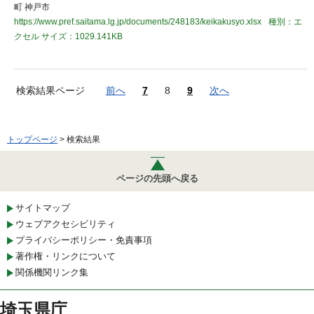
町 神戸市
https://www.pref.saitama.lg.jp/documents/248183/keikakusyo.xlsx
種別：エ
クセル
サイズ：1029.141KB
検索結果ページ
前へ
7
8
9
次へ
トップページ
> 検索結果
ページの先頭へ戻る
サイトマップ
ウェブアクセシビリティ
プライバシーポリシー・免責事項
著作権・リンクについて
関係機関リンク集
埼玉県庁