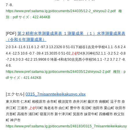
7 -8.
https://www.pref.saitama.lg.jp/documents/244035/12-2_shiryou2-2.pdf
種
別：pdf
サイズ：422.464KB
[PDF]
第２精密水準測量成果表 １測量成果 （１）水準測量成果表
（令和６年測量成果）
2.0 3.4 -11.6 11.6 1.2 -97.3 13.2326 0 51-01下細谷1吉見中学校4.1.1 -5.6 2.4
4.4 -12.5 10.6 -0.7 -39.4 15.3035 0 51-02
上砂
24氷川神社52.1.1 -3.2 5.2 -0.8
-7.2 6.3 0.3 -62.2 15.9908 0 埼基-4和名50吉見西小学校56.1.1 -7.2 3.7 2.7 -8.
4 6.
https://www.pref.saitama.lg.jp/documents/244035/12shiryou2-2.pdf
種別：p
df
サイズ：421.442KB
[エクセル]
0315_7misannteikeikakusyo.xlsx
東大和市 仁木町 相模原市 余市町 横須賀市 赤井川村 藤沢市 南幌町 逗子市 奈
井江町 三浦市
上砂
川町 海老名市 由仁町 豊中市 長沼町 池田市 栗山町 吹田市
月形町 高槻市 浦臼町 寝屋川市 新十津川町 箕面市 妹背牛町 四條畷市 秩父別
町 神戸市
https://www.pref.saitama.lg.jp/documents/248183/0315_7misannteikeikakusy