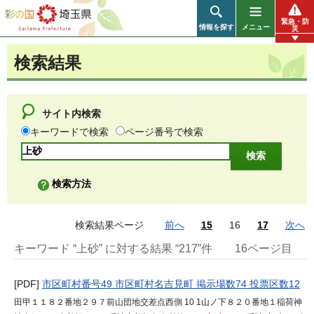
彩の国 埼玉県
緊急・防
情報を探す
メニュー
災
検索結果
サイト内検索
キーワードで検索
ページ番号で検索
検索方法
検索結果ページ
前へ
15
16
17
次へ
キーワード “上砂” に対する結果 “217”件
16ページ目
[PDF]
市区町村番号49 市区町村名吉見町 掲示場数74 投票区数12
田甲１１８２番地２９７前山団地交差点西側 10 1山ノ下８２０番地１稲荷神