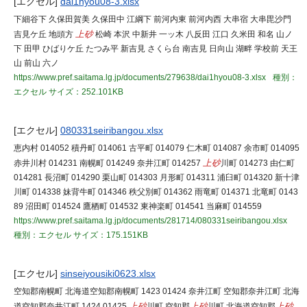
[エクセル]
dai1hyou08-3.xlsx
下細谷下 久保田賀美 久保田中 江綱下 前河内東 前河内西 大串宿 大串毘沙門
吉見ケ丘 地頭方
上砂
松崎 本沢 中新井 一ッ木 八反田 江口 久米田 和名 山ノ
下 田甲 ひばりケ丘 たつみ平 新吉見 さくら台 南吉見 日向山 湖畔 学校前 天王
山 前山 六ノ
https://www.pref.saitama.lg.jp/documents/279638/dai1hyou08-3.xlsx
種別：
エクセル
サイズ：252.101KB
[エクセル]
080331seiribangou.xlsx
恵内村 014052 積丹町 014061 古平町 014079 仁木町 014087 余市町 014095
赤井川村 014231 南幌町 014249 奈井江町 014257
上砂
川町 014273 由仁町
014281 長沼町 014290 栗山町 014303 月形町 014311 浦臼町 014320 新十津
川町 014338 妹背牛町 014346 秩父別町 014362 雨竜町 014371 北竜町 0143
89 沼田町 014524 鷹栖町 014532 東神楽町 014541 当麻町 014559
https://www.pref.saitama.lg.jp/documents/281714/080331seiribangou.xlsx
種別：エクセル
サイズ：175.151KB
[エクセル]
sinseiyousiki0623.xlsx
空知郡南幌町 北海道空知郡南幌町 1423 01424 奈井江町 空知郡奈井江町 北海
道空知郡奈井江町 1424 01425
上砂
川町 空知郡
上砂
川町 北海道空知郡
上砂