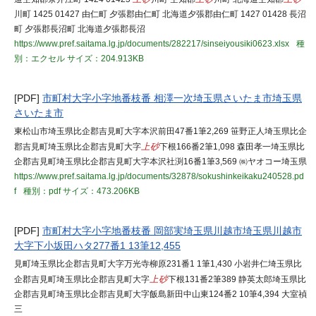
川町 1425 01427 由仁町 夕張郡由仁町 北海道夕張郡由仁町 1427 01428 長沼
町 夕張郡長沼町 北海道夕張郡長沼
https://www.pref.saitama.lg.jp/documents/282217/sinseiyousiki0623.xlsx
種
別：エクセル
サイズ：204.913KB
[PDF]
市町村大字小字地番枝番 相澤一次埼玉県さいたま市埼玉県
さいたま市
東松山市埼玉県比企郡吉見町大字本沢前田47番1筆2,269 笹野正人埼玉県比企
郡吉見町埼玉県比企郡吉見町大字
上砂
下根166番2筆1,098 森田孝一埼玉県比
企郡吉見町埼玉県比企郡吉見町大字本沢社渕16番1筆3,569 ㈱ヤオコー埼玉県
https://www.pref.saitama.lg.jp/documents/32878/sokushinkeikaku240528.pd
f
種別：pdf
サイズ：473.206KB
[PDF]
市町村大字小字地番枝番 岡部実埼玉県川越市埼玉県川越市
大字下小坂田ハタ277番1 13筆12,455
見町埼玉県比企郡吉見町大字万光寺柳原231番1 1筆1,430 小岩井仁埼玉県比
企郡吉見町埼玉県比企郡吉見町大字
上砂
下根131番2筆389 静英太郎埼玉県比
企郡吉見町埼玉県比企郡吉見町大字飯島新田中山東124番2 10筆4,394 大室禎
三