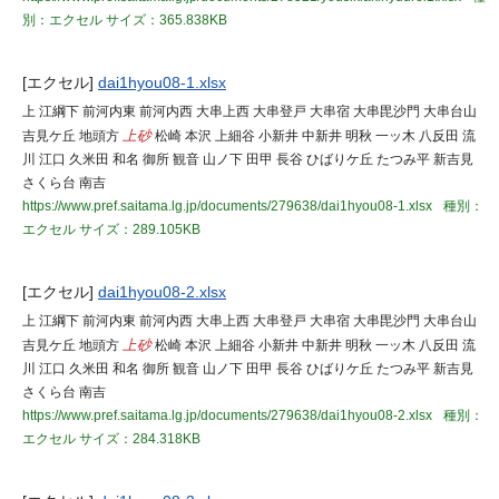
別：エクセル
サイズ：365.838KB
[エクセル]
dai1hyou08-1.xlsx
上 江綱下 前河内東 前河内西 大串上西 大串登戸 大串宿 大串毘沙門 大串台山
吉見ケ丘 地頭方
上砂
松崎 本沢 上細谷 小新井 中新井 明秋 一ッ木 八反田 流
川 江口 久米田 和名 御所 観音 山ノ下 田甲 長谷 ひばりケ丘 たつみ平 新吉見
さくら台 南吉
https://www.pref.saitama.lg.jp/documents/279638/dai1hyou08-1.xlsx
種別：
エクセル
サイズ：289.105KB
[エクセル]
dai1hyou08-2.xlsx
上 江綱下 前河内東 前河内西 大串上西 大串登戸 大串宿 大串毘沙門 大串台山
吉見ケ丘 地頭方
上砂
松崎 本沢 上細谷 小新井 中新井 明秋 一ッ木 八反田 流
川 江口 久米田 和名 御所 観音 山ノ下 田甲 長谷 ひばりケ丘 たつみ平 新吉見
さくら台 南吉
https://www.pref.saitama.lg.jp/documents/279638/dai1hyou08-2.xlsx
種別：
エクセル
サイズ：284.318KB