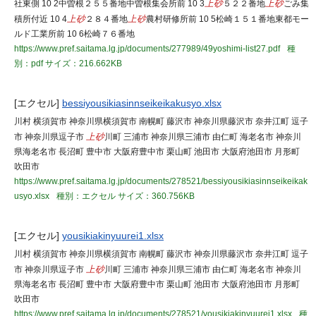
社東側 10 2中曽根２５５番地中曽根集会所前 10 3
上砂
５２２番地
上砂
ごみ集
積所付近 10 4
上砂
２８４番地
上砂
農村研修所前 10 5松崎１５１番地東都モー
ルド工業所前 10 6松崎７６番地
https://www.pref.saitama.lg.jp/documents/277989/49yoshimi-list27.pdf
種
別：pdf
サイズ：216.662KB
[エクセル]
bessiyousikiasinnseikeikakusyo.xlsx
川村 横須賀市 神奈川県横須賀市 南幌町 藤沢市 神奈川県藤沢市 奈井江町 逗子
市 神奈川県逗子市
上砂
川町 三浦市 神奈川県三浦市 由仁町 海老名市 神奈川
県海老名市 長沼町 豊中市 大阪府豊中市 栗山町 池田市 大阪府池田市 月形町
吹田市
https://www.pref.saitama.lg.jp/documents/278521/bessiyousikiasinnseikeikak
usyo.xlsx
種別：エクセル
サイズ：360.756KB
[エクセル]
yousikiakinyuurei1.xlsx
川村 横須賀市 神奈川県横須賀市 南幌町 藤沢市 神奈川県藤沢市 奈井江町 逗子
市 神奈川県逗子市
上砂
川町 三浦市 神奈川県三浦市 由仁町 海老名市 神奈川
県海老名市 長沼町 豊中市 大阪府豊中市 栗山町 池田市 大阪府池田市 月形町
吹田市
https://www.pref.saitama.lg.jp/documents/278521/yousikiakinyuurei1.xlsx
種