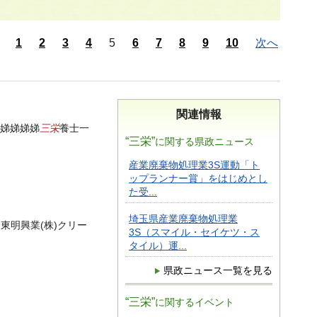
1
2
3
4
5
6
7
8
9
10
次へ
関連情報
三栄
娣娣娣娣
養士一
“三栄”
に関する県政ニュース
産業廃棄物処理業3S運動「ト
ップランナー賞」をはじめとし
た受...
埼玉県産業廃棄物処理業
ー東明興業(株)クリー
3S（スマイル・セイケツ・ス
タイル）運...
県政ニュース一覧を見る
“三栄”
に関するイベント