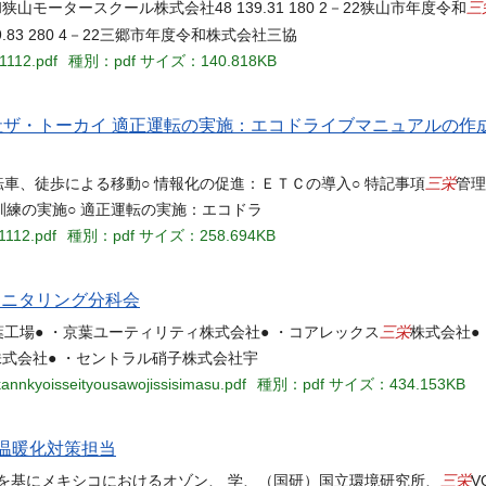
三
令和狭山モータースクール株式会社48 139.31 180 2－22狭山市年度令和
39.83 280 4－22三郷市年度令和株式会社三協
1112.pdf
種別：pdf
サイズ：140.818KB
社ザ・トーカイ 適正運転の実施：エコドライブマニュアルの作
三栄
車、徒歩による移動○ 情報化の促進：ＥＴＣの導入○ 特記事項
管理
練の実施○ 適正運転の実施：エコドラ
1112.pdf
種別：pdf
サイズ：258.694KB
モニタリング分科会
三栄
工場● ・京葉ユーティリティ株式会社● ・コアレックス
株式会社●
株式会社● ・セントラル硝子株式会社宇
kannkyoisseityousawojissisimasu.pdf
種別：pdf
サイズ：434.153KB
１）温暖化対策担当
三栄
を基にメキシコにおけるオゾン、 学、（国研）国立環境研究所、
V