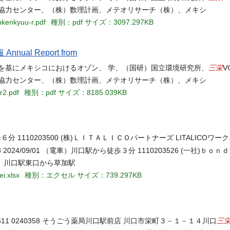
境協力センター、（株）数理計画、メテオリサーチ（株）、メキシ
nkenkyuu-r.pdf
種別：pdf
サイズ：3097.297KB
ual Report from
三栄
を基にメキシコにおけるオゾン、 学、（国研）国立環境研究所、
V
境協力センター、（株）数理計画、メテオリサーチ（株）、メキシ
r2.pdf
種別：pdf
サイズ：8185.039KB
ら徒歩６分 1110203500 (株)ＬＩＴＡＬＩＣＯパートナーズ LITALICOワーク
0-5078 2024/09/01 （電車）川口駅から徒歩３分 1110203526 (一社)
01 （バス）川口駅東口から草加駅
i.xlsx
種別：エクセル
サイズ：739.297KB
三
1 0240358 そうごう薬局川口駅前店 川口市栄町３－１－１４川口