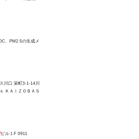
OC、PM2.5の生成メ
ス川口 栄町3-1-14川
ｂｏｎｄｓ ＫＡＩＺＯＢＡＳ
栄
ビル１F 0911