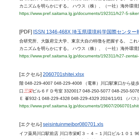
カニズムを明らかにする。 ハウス（株）、（一社）海外環
https://www.pref.saitama.lg.jp/documents/192311/h27-5-sike
[PDF]
ISSN 1346-468X 埼玉県環境科学国際センター報 Ann
合研究所、大阪府立大学、東京大自の特徴を把握する。 これ
カニズムを明らかにする。 ハウス（株）、（一社）海外環
https://www.pref.saitama.lg.jp/documents/192311/h27-zentai-
[エクセル]
2060701shitei.xlsx
階 048-229-4007 048-229-4008 （電車）川口駅東口か
三栄
口
ビル６ＦＤ号室 3320017 048-250-5077 048-25
Ｅ 峯932-1 048-229-4328 048-229-4329 2024/11/
https://www.pref.saitama.lg.jp/documents/19607/2060701shite
[エクセル]
seisintuinmeibor080701.xls
イフ薬局川口駅前店 川口市栄町３－４－１川口ビル１０１ 961