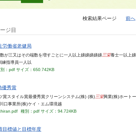
検索結果ページ
前へ
ページ目
 厚生労働省老健局
三栄
の数が三又はその端数を増すごとに一人以上娣娣娣娣娣
養士一以上娣
訓練指導員一人以
別：pdf
サイズ：650.742KB
運動優秀賞
三栄
ケツ賞スタイル賞最優秀賞クリーンシステム(株) (株)
興業(株)ホート
オウ川口事業所(株)ケイ・エム環境越
hiran.pdf
種別：pdf
サイズ：94.724KB
実績目標値と目標年度