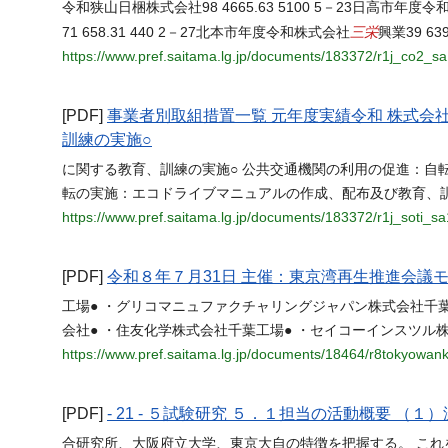
令和狭山日梱株式会社98 4665.63 5100 5－23日高市年度
三栄
71 658.31 440 2－27北本市年度令和株式会社
興業39 6
https://www.pref.saitama.lg.jp/documents/183372/r1j_co2_sa
[PDF]
事業者別取組措置一覧 元年度実績令和 株式会
訓練の実施○
に関する教育、訓練の実施○ 公共交通機関の利用の促進：自転
転の実施：エコドライブマニュアルの作成、配布及び教育、訓
https://www.pref.saitama.lg.jp/documents/183372/r1j_soti_sa
[PDF]
令和８年７月31日 主催：東京湾再生推進会議
工場● ・グリコマニュファクチャリングジャパン株式会社千葉
会社● ・住友化学株式会社千葉工場● ・セイコーインスツル
https://www.pref.saitama.lg.jp/documents/18464/r8tokyowan
[PDF]
- 21 - ５試験研究 ５．１担当の活動概要 （
合研究所、大阪府立大学、東京大自の特徴を把握する。 これ