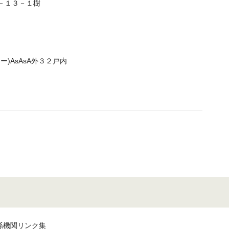
３－１３－１樹
カラー)AsAsA外３２戸内
係機関リンク集