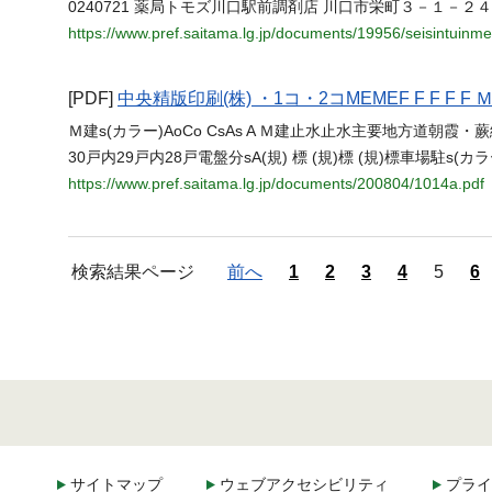
0240721 薬局トモズ川口駅前調剤店 川口市栄町３－１－２４
https://www.pref.saitama.lg.jp/documents/19956/seisintuinm
[PDF]
中央精版印刷(株) ・1コ・2コMEMEF F F F F 
Ｍ建s(カラー)AoCo CsAs A Ｍ建止水止水主要地方道朝霞・蕨線(
30戸内29戸内28戸電盤分sA(規) 標 (規)標 (規)標車場駐s(カラー)A(規)標 4
https://www.pref.saitama.lg.jp/documents/200804/1014a.pdf
検索結果ページ
前へ
1
2
3
4
5
6
サイトマップ
ウェブアクセシビリティ
プライ