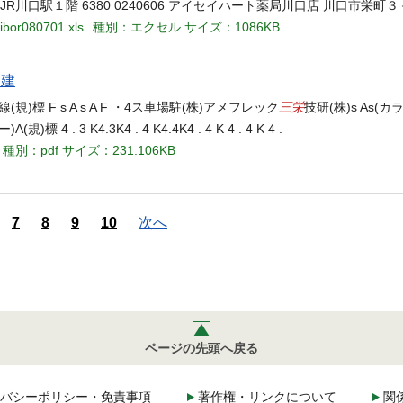
JR川口駅１階 6380 0240606 アイセイハート薬局川口店 川口市栄町
eibor080701.xls
種別：エクセル
サイズ：1086KB
Ｍ建
三栄
規)標 F s A s A F ・4ス車場駐(株)アメフレック
技研(株)s As(
 . 3 K4.3K4 . 4 K4.4K4 . 4 K 4 . 4 K 4 .
種別：pdf
サイズ：231.106KB
7
8
9
10
次へ
ページの先頭へ戻る
バシーポリシー・免責事項
著作権・リンクについて
関